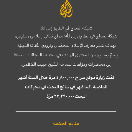
شبكة السراج في الطريق إلى الله
شبكة السراج في الطريق إلى الله؛ موقع ثقافي، إعلامي وتبليغي،
يهدف لنشر معارف الإسلام المحمّدي وترويج الثّقافة الدّينيّة،
يضمّ بساتين من المحتوى الهادف في مختلف المجالات، مضافا
إلى محاضرات ومؤلّفات سماحة الشّيخ حبيب الكاظمي.
تمّت زيارة موقع سراج ٤,٨٠٠,٠٠٠ مرة خلال الستة أشهر
الماضية، كما ظهر في نتائج البحث في محركات
البحث٢٢,٢٩٠,٠٠٠ مرّة.
منابع الحكمة