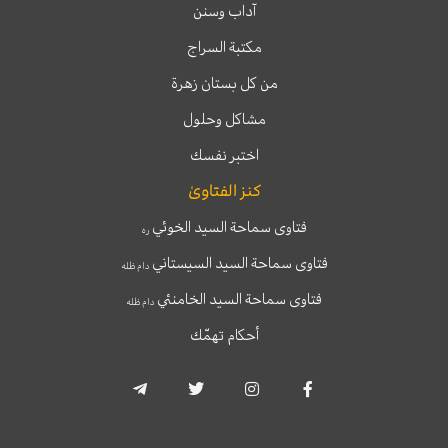
آداب وسنن
مكتبة السراج
من كل بستان زهرة
مشاكل وحلول
اختبر نفسك
كنز الفتاوىٰ
فتاوى سماحة السيد الخوئي
ره
فتاوى سماحة السيد السيستاني
دام ظله
فتاوى سماحة السيد الخامنئي
دام ظله
أحكام تهمّك
T
T
I
F
e
w
n
a
l
i
s
c
e
t
t
e
g
t
a
b
r
e
g
o