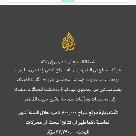
شبكة السراج في الطريق إلى الله
شبكة السراج في الطريق إلى الله؛ موقع ثقافي، إعلامي وتبليغي،
يهدف لنشر معارف الإسلام المحمّدي وترويج الثّقافة الدّينيّة،
يضمّ بساتين من المحتوى الهادف في مختلف المجالات، مضافا
إلى محاضرات ومؤلّفات سماحة الشّيخ حبيب الكاظمي.
تمّت زيارة موقع سراج ٤,٨٠٠,٠٠٠ مرة خلال الستة أشهر
الماضية، كما ظهر في نتائج البحث في محركات
البحث٢٢,٢٩٠,٠٠٠ مرّة.