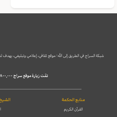
شبكة السراج في الطريق إلى الله؛ موقع ثقافي، إعلامي وتبليغي، يهدف ل
تمّت زيارة موقع سراج ٤,٨٠٠,٠٠٠ مرة خلال الستة أشهر الماضية، كما ظهر في نتائج البحث في محركات البحث٢٢,٢٩٠,٠٠٠ مرّة.
منابع الحكمة
الشيخ
القرآن الكريم
ا