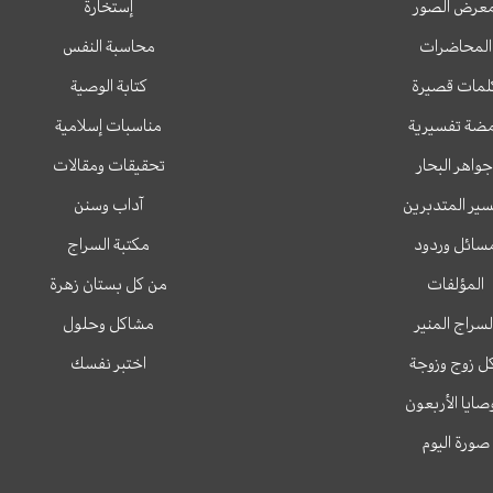
عرض الصور
إستخارة
المحاضرات
محاسبة النفس
لمات قصيرة
كتابة الوصية
ضة تفسيرية
مناسبات إسلامية
جواهر البحار
تحقيقات ومقالات
ير المتدبرين
آداب وسنن
سائل وردود
مكتبة السراج
المؤلفات
من كل بستان زهرة
لسراج المنير
مشاكل وحلول
ل زوج وزوجة
اختبر نفسك
وصايا الأربعون
صورة اليوم
T
T
I
F
e
w
n
a