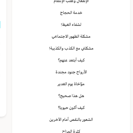
الإنفعال وطلب الإنتقام
و
خدمة الحجاج
لشفاء الغيظ!
ب
مشكلة الظهور الاجتماعي
ا
مشكلتي مع الكذب والكذيبة!
ا
كيف أبتعد عنهم؟
ف
الأرواح جنود مجندة
ا
مؤاخاة يوم الغدير
و
هل هذا صحيح؟
و
كيف أكون حيويا؟
الشعور بالنقص أمام الآخرين
كثرة المزاح