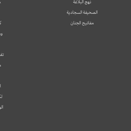
نهج البلاغة
م
الصحيفة السجادية
مفاتيح الجنان
ك
وم
تفس
م
ا
لك
ال