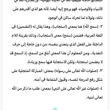
استجابوا حاجة طبيعيا-كما في الحياة اليومية- أو إعجازيا-كما في
الأنبياء والأوصياء- فهو يرجع إليه أيضا، لأنه هو الذي أقدرهم على
ذلك، ولولاه لما تحرك ساكن في الوجود
٢- (سمع الله) هنا بمعنى (استجاب)، وهذا يقال له (التضمين) في
اللغة العربية، فضمن (سمع) معنى (استجاب)، وذلك بقرينة اللام
الداخلة على الفعل الذي يتعدى بنفسه، من دون حاجة إلى حرف
التعدية.. ومن المعلوم أن هذا المعنى أبلغ من السمع، إذ السمع قد
لا يتضمن استجابة، ولكن الاستجابة فيها سمع وزيادة.
٣- (صلوات الله تعالى على رسوله) بمعنى: المباركة المتجلية على
شكل رفع الدرجة لنفسه، وقبول الشفاعة في أمته.
٤- (صلوات غير الله تعالى على النبي) بمعنى: طلب ما ذكر من الله
تعالى لنبيه.