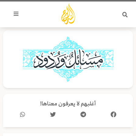
خطي
لى
لمحتوى
أغلبهم لا يعرفون معناها!