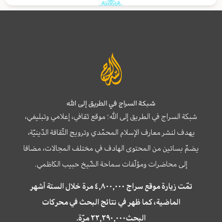
شبكة السراج في الطريق إلى الله
شبكة السراج في الطريق إلى الله؛ موقع ثقافي، إعلامي وتبليغي،
يهدف لنشر معارف الإسلام المحمّدي وترويج الثّقافة الدّينيّة،
يضمّ بساتين من المحتوى الهادف في مختلف المجالات، مضافا
إلى محاضرات ومؤلّفات سماحة الشّيخ حبيب الكاظمي.
تمّت زيارة موقع سراج ٤,٨٠٠,٠٠٠ مرة خلال الستة أشهر
الماضية، كما ظهر في نتائج البحث في محركات
البحث٢٢,٢٩٠,٠٠٠ مرّة.