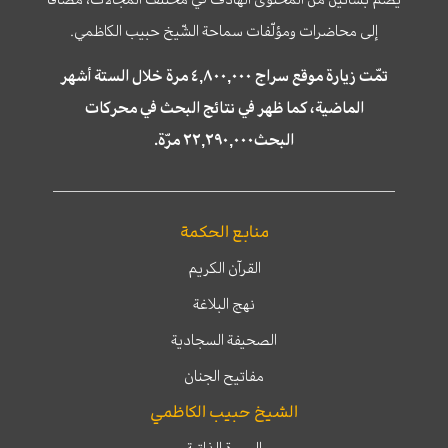
إلى محاضرات ومؤلّفات سماحة الشّيخ حبيب الكاظمي.
تمّت زيارة موقع سراج ٤,٨٠٠,٠٠٠ مرة خلال الستة أشهر
الماضية، كما ظهر في نتائج البحث في محركات
البحث٢٢,٢٩٠,٠٠٠ مرّة.
منابع الحكمة
القرآن الكريم
نهج البلاغة
الصحيفة السجادية
مفاتيح الجنان
الشيخ حبيب الكاظمي
السيرة الذاتية