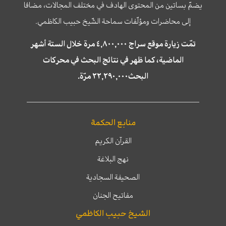
يضمّ بساتين من المحتوى الهادف في مختلف المجالات، مضافا
إلى محاضرات ومؤلّفات سماحة الشّيخ حبيب الكاظمي.
تمّت زيارة موقع سراج ٤,٨٠٠,٠٠٠ مرة خلال الستة أشهر
الماضية، كما ظهر في نتائج البحث في محركات
البحث٢٢,٢٩٠,٠٠٠ مرّة.
منابع الحكمة
القرآن الكريم
نهج البلاغة
الصحيفة السجادية
مفاتيح الجنان
الشيخ حبيب الكاظمي