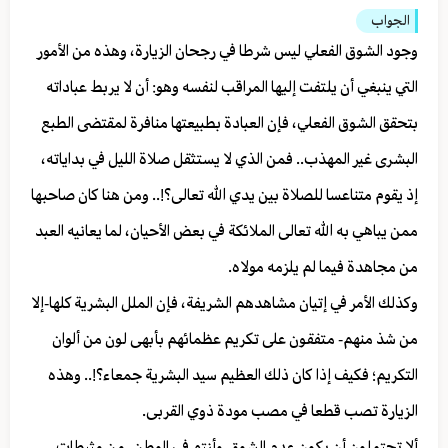
الجواب
وجود الشوق الفعلي ليس شرطا في رجحان الزيارة، وهذه من الأمور
التي ينبغي أن يلتفت إليها المراقب لنفسه وهو: أن لا يربط عباداته
بتحقق الشوق الفعلي، فإن العبادة بطبيعتها منافرة لمقتضى الطبع
البشرى غير المهذب.. فمن الذي لا يستثقل صلاة الليل في بداياته،
إذ يقوم متناعسا للصلاة بين يدي الله تعالى؟!.. ومن هنا كان صاحبها
ممن يباهي به الله تعالى الملائكة في بعض الأحيان، لما يعانيه العبد
من مجاهدة فيما لم يلزمه مولاه.
وكذلك الأمر في إتيان مشاهدهم الشريفة، فإن الملل البشرية كلها-إلا
من شذ منهم- متفقون على تكريم عظمائهم بأبهى لون من ألوان
التكريم؛ فكيف إذا كان ذلك العظيم سيد البشرية جمعاء؟!.. وهذه
الزيارة تصب قطعا في مصب مودة ذوي القربى.
ألا تحتملون أن يكون عدم الشوق-وأنتم في الوطن- من مثبطات