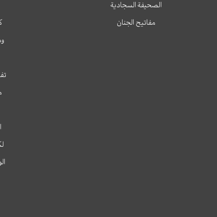
الصحيفة السجادية
مفاتيح الجنان
ك
وم
تفس
م
ا
لك
ال