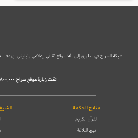
شبكة السراج في الطريق إلى الله؛ موقع ثقافي، إعلامي وتبليغي، يهدف ل
تمّت زيارة موقع سراج ٤,٨٠٠,٠٠٠ مرة خلال الستة أشهر الماضية، كما ظهر في نتائج البحث في محركات البحث٢٢,٢٩٠,٠٠٠ مرّة.
منابع الحكمة
الشيخ
القرآن الكريم
ا
نهج البلاغة
م