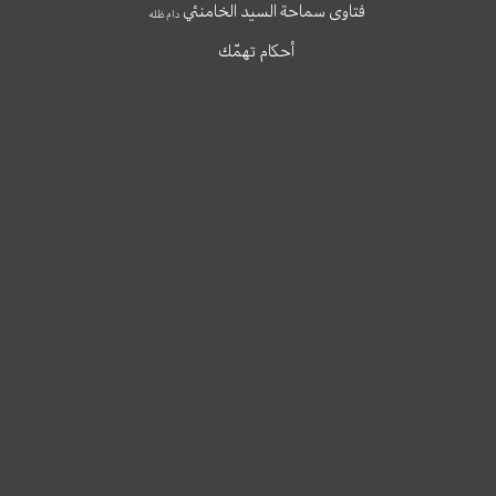
فتاوى سماحة السيد الخامنئي
دام ظله
أحكام تهمّك