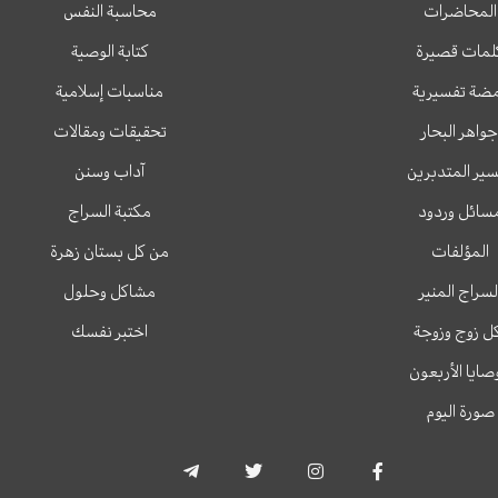
المحاضرات
محاسبة النفس
لمات قصيرة
كتابة الوصية
ضة تفسيرية
مناسبات إسلامية
جواهر البحار
تحقيقات ومقالات
ير المتدبرين
آداب وسنن
سائل وردود
مكتبة السراج
المؤلفات
من كل بستان زهرة
لسراج المنير
مشاكل وحلول
ل زوج وزوجة
اختبر نفسك
وصايا الأربعون
صورة اليوم
T
T
I
F
e
w
n
a
l
i
s
c
e
t
t
e