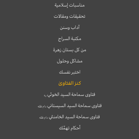
مناسبات إسلامية
تحقيقات ومقالات
آداب وسنن
مكتبة السراج
من كل بستان زهرة
مشاكل وحلول
اختبر نفسك
كنز الفتاوىٰ
فتاوى سماحة السيد الخوئي
ره
فتاوى سماحة السيد السيستاني
دام ظله
فتاوى سماحة السيد الخامنئي
دام ظله
أحكام تهمّك
T
T
I
F