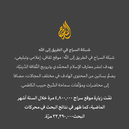
شبكة السراج في الطريق إلى الله
شبكة السراج في الطريق إلى الله؛ موقع ثقافي، إعلامي وتبليغي،
يهدف لنشر معارف الإسلام المحمّدي وترويج الثّقافة الدّينيّة،
يضمّ بساتين من المحتوى الهادف في مختلف المجالات، مضافا
إلى محاضرات ومؤلّفات سماحة الشّيخ حبيب الكاظمي.
تمّت زيارة موقع سراج ٤,٨٠٠,٠٠٠ مرة خلال الستة أشهر
الماضية، كما ظهر في نتائج البحث في محركات
البحث٢٢,٢٩٠,٠٠٠ مرّة.