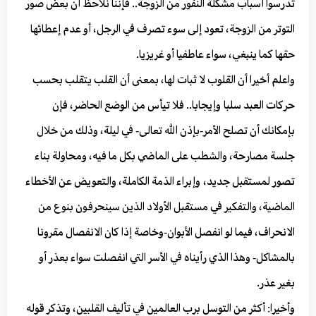
تدرسوا أسباب مشكلة النفور من الزوجة.. فإننا نلاحظ أن بعض صور
التوتر من الزوجة، تعود إلى سوء تصرف في الرجل، أو عدم إعطائها
حقها كما ينبغي، سواء عاطفيا أو غريزيا.
واعلم أخيرا أن القلوب لا ثبات لها، بمعنى أن القلب يتقلب بحسب
حركات العبد سلبا وإيجابا.. فلا تيأس من الوضع الحاضر، فإن
بإمكانك أن تصلح الأمر-بإذن الله تعالى- في ليلة، وذلك من خلال
جلسة مصارحة، والشطب على الماضي بكل ما فيه، ومحاولة بناء
تصور لمستقبل جديد، وإبراء الذمة الكاملة، والتعويض عن الأخطاء
الماضية، والتفكير في مستقبل الأولاد الذين سينحرفون بنوع من
الانحراف، فيما لو انفصل الأبوان-وخاصة إذا كان الانفصال مقرونا
بالمشاكل- وهذا الذي رأيناه في الأسر التي انفصلت سواء بعذر أو
بغير عذر.
وأخيرا: أكثر من التوسل برب العالمين في تأليف القلبين، وتذكر قوله