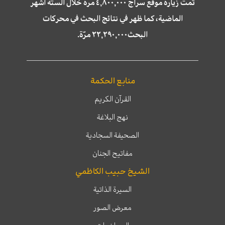
تمّت زيارة موقع سراج ٤,٨٠٠,٠٠٠ مرة خلال الستة أشهر
الماضية، كما ظهر في نتائج البحث في محركات
البحث٢٢,٢٩٠,٠٠٠ مرّة.
منابع الحكمة
القرآن الكريم
نهج البلاغة
الصحيفة السجادية
مفاتيح الجنان
الشيخ حبيب الكاظمي
السيرة الذاتية
معرض الصور