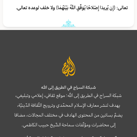
تعالى: ﴿إِن يُرِيدَا إِصْلاحًا يُوَفِّقِ اللَّهُ بَيْنَهُمَا﴾ ولا خلف لوعده تعالى.
شبكة السراج في الطريق إلى الله
شبكة السراج في الطريق إلى الله؛ موقع ثقافي، إعلامي وتبليغي،
يهدف لنشر معارف الإسلام المحمّدي وترويج الثّقافة الدّينيّة،
يضمّ بساتين من المحتوى الهادف في مختلف المجالات، مضافا
إلى محاضرات ومؤلّفات سماحة الشّيخ حبيب الكاظمي.