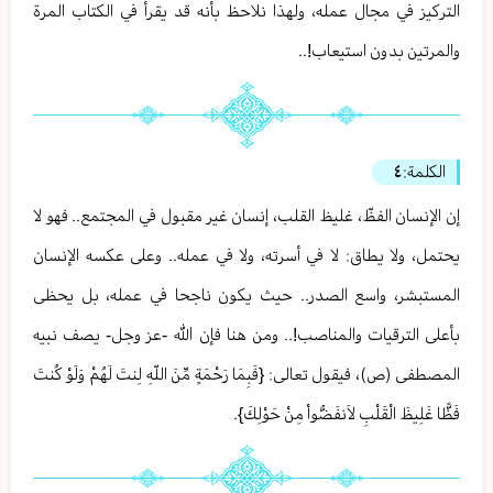
التركيز في مجال عمله، ولهذا نلاحظ بأنه قد يقرأ في الكتاب المرة
والمرتين بدون استيعاب!..
الكلمة:
٤
إن الإنسان الفظّ، غليظ القلب، إنسان غير مقبول في المجتمع.. فهو لا
يحتمل، ولا يطاق: لا في أسرته، ولا في عمله.. وعلى عكسه الإنسان
المستبشر، واسع الصدر.. حيث يكون ناجحا في عمله، بل يحظى
بأعلى الترقيات والمناصب!.. ومن هنا فإن الله -عز وجل- يصف نبيه
المصطفى (ص)، فيقول تعالى: {فَبِمَا رَحْمَةٍ مِّنَ اللّهِ لِنتَ لَهُمْ وَلَوْ كُنتَ
فَظًّا غَلِيظَ الْقَلْبِ لاَنفَضُّواْ مِنْ حَوْلِكَ}.