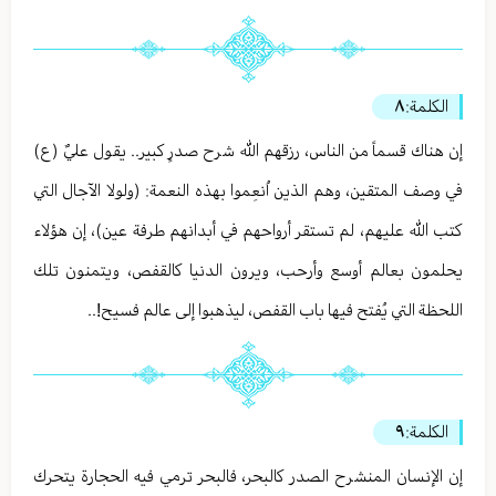
الكلمة:
٨
إن هناك قسماً من الناس، رزقهم الله شرح صدرٍ كبير.. يقول عليٌ (ع)
في وصف المتقين، وهم الذين اُنعِموا بهذه النعمة: (ولولا الآجال التي
كتب الله عليهم، لم تستقر أرواحهم في أبدانهم طرفة عين)، إن هؤلاء
يحلمون بعالم أوسع وأرحب، ويرون الدنيا كالقفص، ويتمنون تلك
اللحظة التي يُفتح فيها باب القفص، ليذهبوا إلى عالم فسيح!..
الكلمة:
٩
إن الإنسان المنشرح الصدر كالبحر، فالبحر ترمي فيه الحجارة يتحرك