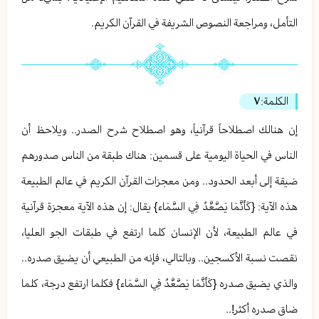
التأمل، ومراجعة النصوص الشريفة في القرآن الكريم.
الكلمة:
٧
إن هنالك اصطلاحاً قرآنياً، وهو اصطلاح شرح الصدر.. ويلاحظ أن
الناس في الحياة اليومية على قسمين: هناك طبقة من الناس صدورهم
ضيقة إلى أبعد الحدود.. ومن معجزات القرآن الكريم في عالم الطبيعة
هذه الآية: {كَأَنَّمَا يَصَّعَّدُ فِي السَّمَاء} يقال: إن هذه الآية معجزة قرآنية
في عالم الطبيعة، لأن الإنسان كلما ارتفع في طبقات الجو العليا،
نقصت نسبة الأكسجين.. وبالتالي، فإنه من الطبيعي أن يضيق صدره..
والذي يضيق صدره {كَأَنَّمَا يَصَّعَّدُ فِي السَّمَاء} فكلما ارتفع درجة، كلما
ضاق صدره أكثر!..