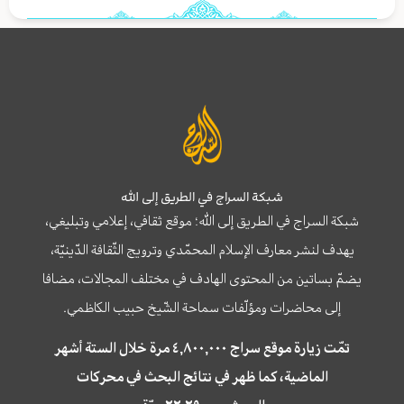
شبكة السراج في الطريق إلى الله
شبكة السراج في الطريق إلى الله؛ موقع ثقافي، إعلامي وتبليغي،
يهدف لنشر معارف الإسلام المحمّدي وترويج الثّقافة الدّينيّة،
يضمّ بساتين من المحتوى الهادف في مختلف المجالات، مضافا
إلى محاضرات ومؤلّفات سماحة الشّيخ حبيب الكاظمي.
تمّت زيارة موقع سراج ٤,٨٠٠,٠٠٠ مرة خلال الستة أشهر
الماضية، كما ظهر في نتائج البحث في محركات