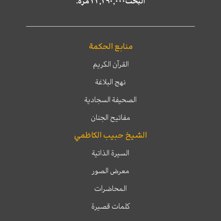
البحث٢٢,٢٩٠,٠٠٠ مرّة.
منابع الحكمة
القرآن الكريم
نهج البلاغة
الصحيفة السجادية
مفاتيح الجنان
الشيخ حبيب الكاظمي
السيرة الذاتية
معرض الصور
المحاضرات
كلمات قصيرة