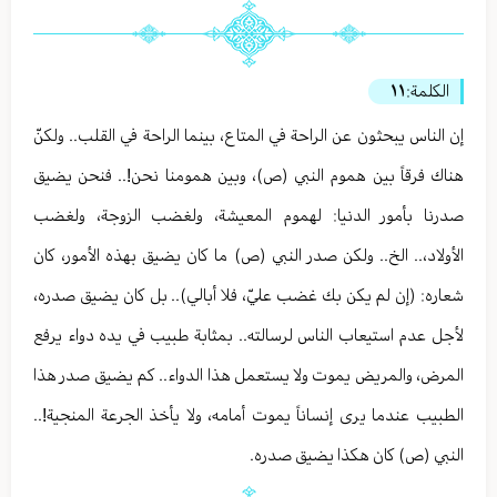
الكلمة:
١١
إن الناس يبحثون عن الراحة في المتاع، بينما الراحة في القلب.. ولكنّ
هناك فرقاً بين هموم النبي (ص)، وبين همومنا نحن!.. فنحن يضيق
صدرنا بأمور الدنيا: لهموم المعيشة، ولغضب الزوجة، ولغضب
الأولاد،.. الخ.. ولكن صدر النبي (ص) ما كان يضيق بهذه الأمور، كان
شعاره: (إن لم يكن بك غضب عليّ، فلا أبالي).. بل كان يضيق صدره،
لأجل عدم استيعاب الناس لرسالته.. بمثابة طبيب في يده دواء يرفع
المرض، والمريض يموت ولا يستعمل هذا الدواء.. كم يضيق صدر هذا
الطبيب عندما يرى إنساناً يموت أمامه، ولا يأخذ الجرعة المنجية!..
النبي (ص) كان هكذا يضيق صدره.