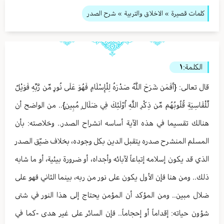
كلمات قصيرة
»
الاخلاق والتربية
» شرح الصدر
الكلمة:
١
قال تعالى: {أَفَمَن شَرَحَ اللَّهُ صَدْرَهُ لِلْإِسْلَامِ فَهُوَ عَلَى نُورٍ مِّن رَّبِّهِ فَوَيْلٌ
لِّلْقَاسِيَةِ قُلُوبُهُم مِّن ذِكْرِ اللَّهِ أُوْلَئِكَ فِي ضَلَالٍ مُبِينٍ}.. من الواضح أن
هنالك تقسيما في هذه الآية أساسه انشراح الصدر.. وخلاصته: بأن
المسلم المنشرح صدره يتقبل الدين بكل وجوده، بخلاف ضيّق الصدر
الذي قد يكون إسلامه إتباعاً لآبائه وأجداه، أو ضرورة بيئية، أو ما شابه
ذلك.. ومن هنا فإن الأول يكون على نور من ربه، بينما الثاني فهو على
ضلال مبين.. ومن المؤكد أن المؤمن يحتاج إلى هذا النور في شتى
شؤون حياته: إقداماً أو إحجاماً.. فإن السائر على غير هدى -كما في