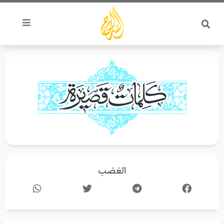
خطي
لى
لمحتوى
الغضب