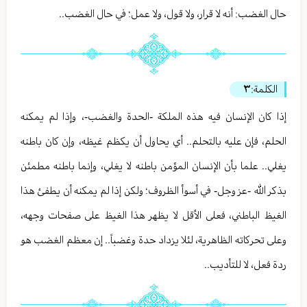
حال الغضب: أنه لا قرار، ولا قول، ولا عمل؛ في حال الغضب..
الكلمة:
٣
إذا كان الإنسان فيه هذه الملكة -الحدة والغضب-، وإذا لم يمكنه
الحلم، فإن عليه بالتحلم.. أي يحاول أن يكظم غيظه، وإن كان باطنه
يغلي.. علما بأن الإنسان المؤمن باطنه لا يغلي، وإنما باطنه مطمئن
بذكر الله -عز وجل- في أسوأ الظروف؛ ولكن إذا لم يمكنه أن يطفئ هذا
الغيظ الباطني، فعلى الأقل لا يظهر هذا الغيظ على صفحات وجهه،
وعلى تحركاته الظاهرية، لئلا يزداد حدة وغضباً.. إن معظم الغضب هو
ردة فعل، لا للتأديب..