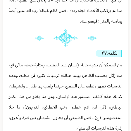
في قلبه، والجائزة الأخرى: أن الله -عز وجل- لا يحلل عليه غضبه.. من
منا لم يرتكب الأخطاء تجاه ربه؟.. فمن كظم غيظه؛ رب العالمين أيضاً
يعامله بالمثل؛ فيعفو عنه.
الكلمة:
٢٧
من الممكن أن نشبه حالة الإنسان عند الغضب، بمثابة حوض مائي فيه
ماء زلال بحسب الظاهر، بينما هنالك ترسبات كثيرة في باطنه، وهذه
الترسبات تظهر وتطفو على السطح حينما يلعب بها طفل.. والشيطان
كذلك همّه كشف المستور عند الإنسان، ومن منا يخلو من هذا الكدر
الباطني، (كل ابن آدم خطاء، وخير الخطائين التوابون)، ما خلا
المعصومين (ع).. فمن الطبيعي أن يحاول الشيطان بين فترة وأخرى،
إثارة هذه الترسبات الباطنية.