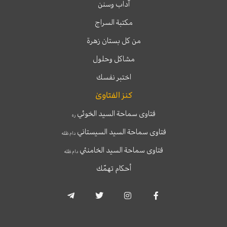
آداب وسنن
مكتبة السراج
من كل بستان زهرة
مشاكل وحلول
اختبر نفسك
كنز الفتاوىٰ
فتاوى سماحة السيد الخوئي
ره
فتاوى سماحة السيد السيستاني
دام ظله
فتاوى سماحة السيد الخامنئي
دام ظله
أحكام تهمّك
T
T
I
F
e
w
n
a
l
i
s
c
e
t
t
e
g
t
a
b
r
e
g
o