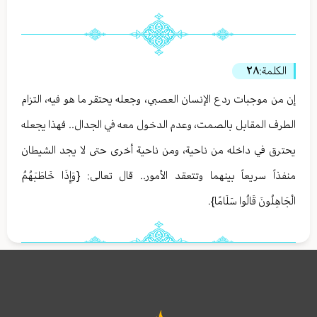
الكلمة:
٢٨
إن من موجبات ردع الإنسان العصبي، وجعله يحتقر ما هو فيه، التزام
الطرف المقابل بالصمت، وعدم الدخول معه في الجدال.. فهذا يجعله
يحترق في داخله من ناحية، ومن ناحية أخرى حتى لا يجد الشيطان
منفذاً سريعاً بينهما وتتعقد الأمور.. قال تعالى: {وَإِذَا خَاطَبَهُمُ
الْجَاهِلُونَ قَالُوا سَلَامًا}.