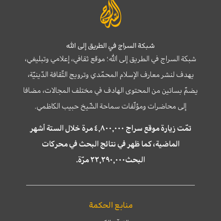
شبكة السراج في الطريق إلى الله
شبكة السراج في الطريق إلى الله؛ موقع ثقافي، إعلامي وتبليغي،
يهدف لنشر معارف الإسلام المحمّدي وترويج الثّقافة الدّينيّة،
يضمّ بساتين من المحتوى الهادف في مختلف المجالات، مضافا
إلى محاضرات ومؤلّفات سماحة الشّيخ حبيب الكاظمي.
تمّت زيارة موقع سراج ٤,٨٠٠,٠٠٠ مرة خلال الستة أشهر
الماضية، كما ظهر في نتائج البحث في محركات
البحث٢٢,٢٩٠,٠٠٠ مرّة.
منابع الحكمة