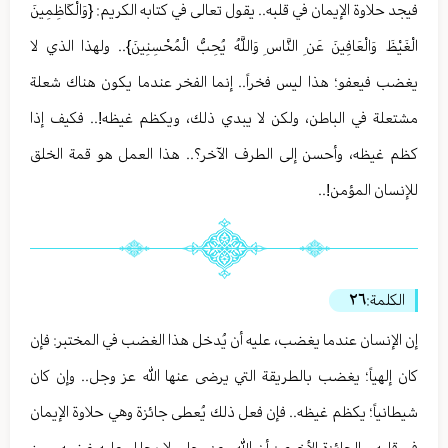
فيجد حلاوة الإيمان في قلبه.. يقول تعالى في كتابه الكريم: {وَالْكَاظِمِينَ
الْغَيْظَ وَالْعَافِينَ عَنِ النَّاسِ وَاللَّهُ يُحِبُّ الْمُحْسِنِينَ}.. ولهذا الذي لا
يغضب فيعفو؛ هذا ليس فخراً.. إنما الفخر عندما يكون هناك شعلة
مشتعلة في الباطن، ولكن لا يبدي ذلك، ويكظم غيظه!.. فكيف إذا
كظم غيظه، وأحسن إلى الطرف الآخر؟.. هذا العمل هو قمة الخلق
للإنسان المؤمن!..
الكلمة:
٢٦
إن الإنسان عندما يغضب، عليه أن يُدخل هذا الغضب في المختبر: فإن
كان إلهياً؛ يغضب بالطريقة التي يرضى عنها الله عز وجل.. وإن كان
شيطانياً؛ يكظم غيظه.. فإن فعل ذلك يُعطى جائزة وهي حلاوة الإيمان