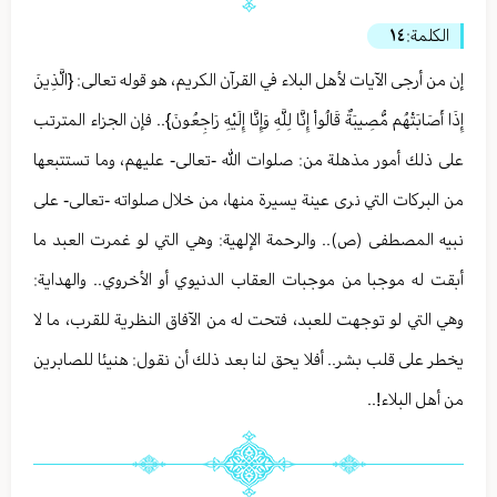
الكلمة:
١٤
إن من أرجى الآيات لأهل البلاء في القرآن الكريم، هو قوله تعالى: {الَّذِينَ
إِذَا أَصَابَتْهُم مُّصِيبَةٌ قَالُواْ إِنَّا لِلَّهِ وَإِنَّا إِلَيْهِ رَاجِعُونَ}.. فإن الجزاء المترتب
على ذلك أمور مذهلة من: صلوات الله -تعالى- عليهم، وما تستتبعها
من البركات التي نرى عينة يسيرة منها، من خلال صلواته -تعالى- على
نبيه المصطفى (ص).. والرحمة الإلهية: وهي التي لو غمرت العبد ما
أبقت له موجبا من موجبات العقاب الدنيوي أو الأخروي.. والهداية:
وهي التي لو توجهت للعبد، فتحت له من الآفاق النظرية للقرب، ما لا
يخطر على قلب بشر.. أفلا يحق لنا بعد ذلك أن نقول: هنيئا للصابرين
من أهل البلاء!..