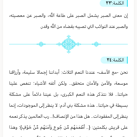
الكلمة:
٢٣
إن معنى الصبر يشمل الصبر على طاعة الله، والصبر عن معصيته،
والصبر عند النوائب التي تصيبه بقضاء من الله وقدر.
الكلمة:
٢٤
نحن -مع الأسف- عندنا النعم الثلاث: أبداننا إجمالا سليمة، وأرزاقنا
موسعة، والأمن والأمان متحقق.. ولكن أتفه الأشياء؛ تنغص علينا
حياتنا.. فلا نتذكر هذه النعم الكبرى، بل عيننا دائماً على مشكلة
بسيطة في حياتنا.. هذه مشكلة بني آدم: لا ينظر إلى الموجودات، إنما
ينظر إلى المفقودات.. هل هذا من الإنصاف!.. رب العالمين يذكر نعمه
على قريش بكلمتين: {.. أَطْعَمَهُم مِّن جُوعٍ وَآمَنَهُم مِّنْ خَوْفٍ}؛ وهذا