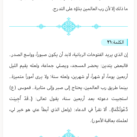
ما ذلك إلا لأن رب العالمين بناؤه على التدرج.
الكلمة:
٢١
إن الذي يريد الفتوحات الربانية، لابد أن يكون صبوراً، وواسع الصدر..
فالبعض يتدين: يحضر المسجد، ويصلي جماعة، ولعله يقيم الليل
أربعين يوماً، أو شهراً، أو شهرين، ولعله سنة؛ ولا يرى أموراً متميزة..
بينما طريق رب العالمين، يحتاج إلى صبر وإلى مثابرة.. فموسى (ع)
استجيبت دعوته بعد أربعين سنة، يقول تعالى: {..قَدْ أُجِيبَت
دَّعْوَتُكُمَا}.. ألا نقرأ في الدعاء: (ولعل الذي أبطأ عني هو خير لي،
لعلمك بعاقبة الأمور).