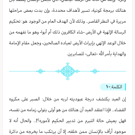
هنالك برمجة كونية، تسير لأهداف محددة، وإن بدت بعض مراحلها
مريرة في النظر القاصر.. وذلك لأن الهدف العام من الوجود هو: تحكيم
الرسالة الإلهية في الأرض -شاء الكافرون ذلك أم أبوا- وهو ما نفهمه من
خلال الوعد الإلهي بإيراث الأرض لعباده الصالحين، وجعل مقام الإمامة
والهداية بأمر الله -تعالى- للصابرين.
الكلمة:
١٠
إن العبد يكتشف درجة عبوديته لربه من خلال: الصبر على مكروه
القضاء.. فإذا اعتقد العبد أن هنالك من هو أولى بتولي زمامه من نفسه،
فهل يعيش حالة التبرم من تدبير الحكيم لأموره؟!.. والحال أنه لا
موجود أرأف بالإنسان ممن خلقه، إلا أن يرتكب ما يخرجه من دائرة