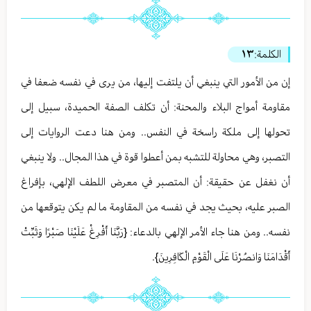
الكلمة:
١٣
إن من الأمور التي ينبغي أن يلتفت إليها، من يرى في نفسه ضعفا في
مقاومة أمواج البلاء والمحنة: أن تكلف الصفة الحميدة، سبيل إلى
تحولها إلى ملكة راسخة في النفس.. ومن هنا دعت الروايات إلى
التصبر، وهي محاولة للتشبه بمن أعطوا قوة في هذا المجال.. ولا ينبغي
أن نغفل عن حقيقة: أن المتصبر في معرض اللطف الإلهي، بإفراغ
الصبر عليه، بحيث يجد في نفسه من المقاومة ما لم يكن يتوقعها من
نفسه.. ومن هنا جاء الأمر الإلهي بالدعاء: {رَبَّنَا أَفْرِغْ عَلَيْنَا صَبْرًا وَثَبِّتْ
أَقْدَامَنَا وَانصُرْنَا عَلَى الْقَوْمِ الْكَافِرِينَ}.