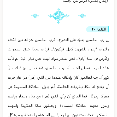
الإيمان بمنـزلة الرأس من الجسد.
الكلمة:
٢٠
إن رب العالمين بناؤه على التدرج.. فرب العالمين خزائنه بين الكاف
والنون، “يقول للشيء: كن!.. فيكون”.. فإذن، لماذا خلق السموات
والأرض في ستة أيام؟.. نحن ننتظر مواد البناء حتى نبني، فإذا لم تأت
هذه المواد يتعطل البناء.. أما رب العالمين، فقد تعالى عن ذلك علوّاً
كبيراً!.. رب العالمين كان بإمكانه عندما نزل النبي (ص) من غار حراء،
أن يفتح له مكة بطريقته الخاصة، ألم ينزل الملائكة المسومة في
معركة بدر؟!.. فما المانع أن يأتي النبي (ص) مع بلال وعمار وياسر،
وتنزل معهم الملائكة المسددة، ويحتلون مكة المكرمة وانتهت
القصة؛ وعندئذ يستغنون عن الهجرة إلى الحبشة، والمدينة، وغيرها؟!..