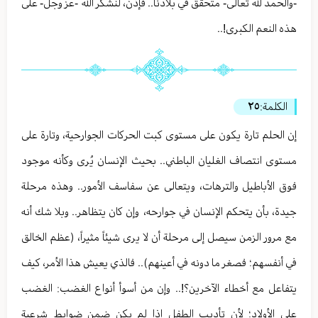
-والحمد لله تعالى- متحقق في بلادنا.. فإذن، لنشكر الله -عز وجل- على
هذه النعم الكبرى!..
الكلمة:
٢٥
إن الحلم تارة يكون على مستوى كبت الحركات الجوارحية، وتارة على
مستوى انتصاف الغليان الباطني.. بحيث الإنسان يُرى وكأنه موجود
فوق الأباطيل والترهات، ويتعالى عن سفاسف الأمور.. وهذه مرحلة
جيدة، بأن يتحكم الإنسان في جوارحه، وإن كان يتظاهر.. وبلا شك أنه
مع مرور الزمن سيصل إلى مرحلة أن لا يرى شيئاً مثيراً، (عظم الخالق
في أنفسهم؛ فصغر ما دونه في أعينهم).. فالذي يعيش هذا الأمر، كيف
يتفاعل مع أخطاء الآخرين؟!.. وإن من أسوأ أنواع الغضب: الغضب
على الأولاد؛ لأن تأديب الطفل إذا لم يكن ضمن ضوابط شرعية