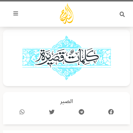
خطي
لى
لمحتوى
الصبر