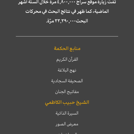
تمّت زيارة موقع سراج ٤,٨٠٠,٠٠٠ مرة خلال الستة أشهر
الماضية، كما ظهر في نتائج البحث في محركات
البحث٢٢,٢٩٠,٠٠٠ مرّة.
منابع الحكمة
القرآن الكريم
نهج البلاغة
الصحيفة السجادية
مفاتيح الجنان
الشيخ حبيب الكاظمي
السيرة الذاتية
معرض الصور