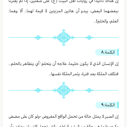
إن هناك تأكيدا في روايات أهل البيت (ع) على صفتين، إذا لم يقترنا
ببعضهما البعض، يبدو أن هاتين المزيتين لا قيمة لهما.. ألا وهما:
العلم، والحلم!..
الكلمة:
٨
إن الإنسان الذي لا يكون حليما، علاجه أن يتحلم؛ أي يتظاهر بالحلم..
فتكلف الملكة بعد فترة، يثمر الملكة نفسها..
الكلمة:
٩
إن الصبر لا يمثل حالة من تحمل الواقع المفروض -ولو كان على مضض
وكره- وإنما هي حالة من الرشد الباطني، التي تجعل الإنسان يعتقد بأن