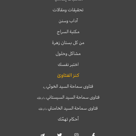
تحقيقات ومقالات
آداب وسنن
مكتبة السراج
من كل بستان زهرة
مشاكل وحلول
اختبر نفسك
كنز الفتاوىٰ
فتاوى سماحة السيد الخوئي
ره
فتاوى سماحة السيد السيستاني
دام ظله
فتاوى سماحة السيد الخامنئي
دام ظله
أحكام تهمّك
T
T
I
F
e
w
n
a