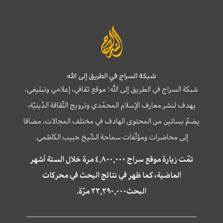
شبكة السراج في الطريق إلى الله
شبكة السراج في الطريق إلى الله؛ موقع ثقافي، إعلامي وتبليغي،
يهدف لنشر معارف الإسلام المحمّدي وترويج الثّقافة الدّينيّة،
يضمّ بساتين من المحتوى الهادف في مختلف المجالات، مضافا
إلى محاضرات ومؤلّفات سماحة الشّيخ حبيب الكاظمي.
تمّت زيارة موقع سراج ٤,٨٠٠,٠٠٠ مرة خلال الستة أشهر
الماضية، كما ظهر في نتائج البحث في محركات
البحث٢٢,٢٩٠,٠٠٠ مرّة.