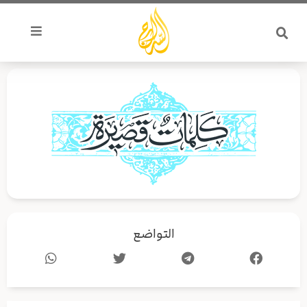
خطي
لى
لمحتوى
التواضع