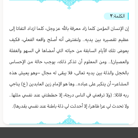
الكلمة:
٢
إن الإنسان المؤمن كلما زاد معرفة بالله عز وجل، كلما ازداد التفاتا إلى
عظيم تقصيره بين يديه.. ولنفترض أنه أصلح واقعه الفعلي، فكيف
يعوض تلك الأيام السابقة من حياته التي أمضاها في السهو والغفلة
والعصيان!.. ومن المعلوم أن تذكر ذلك، يوجب حالة من الإحساس
بالخجل والذلة بين يديه تعالى، فلا يبقى له مجال –وهو يعيش هذه
المشاعر– أن يتكبر على عباده.. وها هو الإمام زين العابدين (ع) يناجي
ربه قائلا: (ولا ترفعني في الناس درجة، إلا حططتني عند نفسي مثلها..
ولا تحدث لي عزا ظاهرا، إلا أحدثت لي ذلة باطنة عند نفسي بقدرها).