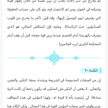
لم يخرج من أسر (الأنا) يحب أن يبرز نفسه من خلال إظهار قوته
وتمكنه في الحوار، ومن ثم الانتصار فيه، ولو كان على حساب الحقيقة
التي يفترض لزوم الوصول إليها!.. وقد قيل: (آخر ما يخرج من قلوب
الصدّيقين؛ حبّ الرئاسة)!.. وعليه، فإن المناقش المثالي، هو الذي
يعترف بالهزيمة أمام الخصم عندما يرى قوة حجته، قبل أن يقف أمام
المحكمة الكبرى لرب العالمين!..
الكلمة:
١٠
إن من الصفات المذمومة في الشريعة وبشدة، صفة: التكبر، والتجبر،
والتعالي.. لا يخفى أن التكبر على المتكبر، قد يكون راجحاً إن كانت النية
صادقة؛ كي يُشعره بأنه لا قيمة له.. ولهذا المؤمن في هذه المواقف
عزيز وقوي، فمن صفات المؤمن القوة في هذا المجال.. ولكن الكلام هنا