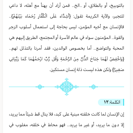
بالتوبيخ، أو بالطلاق، أو ..الخ.. فمن أراد أن يهنأ مع أهله، لا داعي
للتجبر، والآية الكريمة تقول: {أَشِدَّاء عَلَى الْكُفَّارِ رُحَمَاء بَيْنَهُمْ}..
فالإنسان مع أخيه المؤمن، ليس بحاجة إلى استعمال أسلوب الزجر
والقوة.. المؤمنون سواء في عالم الأسرة أو المجتمع، الطريق إليهم هي
المحبة والتواضع.. أما بخصوص الوالدين، فقد أمرنا بالتذلل لهم..
{وَاخْفِضْ لَهُمَا جَنَاحَ الذُّلِّ مِنَ الرَّحْمَةِ وَقُل رَّبِّ ارْحَمْهُمَا كَمَا رَبَّيَانِي
صَغِيرًا} ولكن هذه ليست ذلة إنسان مستكين.
الكلمة:
١٢
إن الإنسان لما كانت خلقته مبنية على كبد، فلا ينال قط شيئاً مما يريد،
إلا دون ما يريد، أو غير ما يريد.. فهو محاط في خلقه، مغلوب في