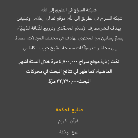
شبكة السراج في الطريق إلى الله
شبكة السراج في الطريق إلى الله؛ موقع ثقافي، إعلامي وتبليغي،
يهدف لنشر معارف الإسلام المحمّدي وترويج الثّقافة الدّينيّة،
يضمّ بساتين من المحتوى الهادف في مختلف المجالات، مضافا
إلى محاضرات ومؤلّفات سماحة الشّيخ حبيب الكاظمي.
تمّت زيارة موقع سراج ٤,٨٠٠,٠٠٠ مرة خلال الستة أشهر
الماضية، كما ظهر في نتائج البحث في محركات
البحث٢٢,٢٩٠,٠٠٠ مرّة.
منابع الحكمة
القرآن الكريم
نهج البلاغة