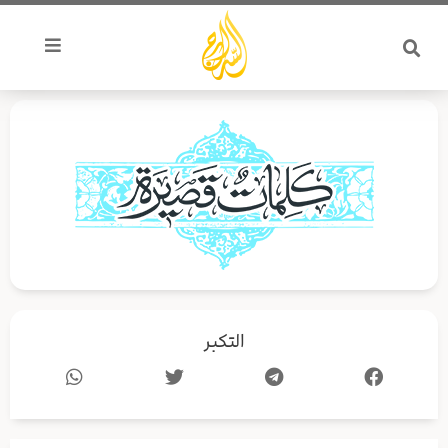
خطي
لى
لمحتوى
التكبر