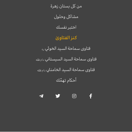
من كل بستان زهرة
مشاكل وحلول
اختبر نفسك
كنز الفتاوىٰ
فتاوى سماحة السيد الخوئي
ره
فتاوى سماحة السيد السيستاني
دام ظله
فتاوى سماحة السيد الخامنئي
دام ظله
أحكام تهمّك
T
T
I
F
e
w
n
a
l
i
s
c
e
t
t
e
g
t
a
b
r
e
g
o
a
r
r
o
m
a
k
-
m
-
p
f