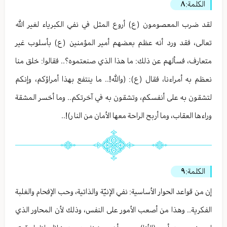
الكلمة:
٨
لقد ضرب المعصومون (ع) أروع المثل في نفي الكبرياء لغير الله
تعالى، فقد ورد أنه عظم بعضهم أمير المؤمنين (ع) بأسلوب غير
متعارف، فسألهم عن ذلك: ما هذا الذي صنعتموه؟.. فقالوا: خلق منا
نعظم به أمراءنا، فقال (ع): (والله!.. ما ينتفع بهذا أمراؤكم، وإنكم
لتشقون به على أنفسكم، وتشقون به في آخرتكم.. وما أخسر المشقة
وراءها العقاب، وما أربح الراحة معها الأمان من النار)!..
الكلمة:
٩
إن من قواعد الحوار الأساسية: نفي الإنيّة والذاتية، وحب الإفحام والغلبة
الفكرية.. وهذا من أصعب الأمور على النفس، وذلك لأن المحاور الذي