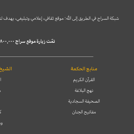
شبكة السراج في الطريق إلى الله؛ موقع ثقافي، إعلامي وتبليغي، يهدف ل
تمّت زيارة موقع سراج ٤,٨٠٠,٠٠٠ مرة خلال الستة أشهر الماضية، كما ظهر في نتائج البحث في محركات البحث٢٢,٢٩٠,٠٠٠ مرّة.
منابع الحكمة
الشيخ
القرآن الكريم
ا
نهج البلاغة
م
الصحيفة السجادية
مفاتيح الجنان
ك
وم