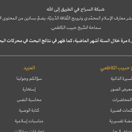
شبكة السراج في الطريق إلى الله
نشر معارف الإسلام المحمّدي وترويج الثّقافة الدّينيّة، يضمّ بساتين من المحت
سماحة الشّيخ حبيب الكاظمي.
 حبيب الكاظمي
المزيد
لسيرة الذاتية
سؤالكم وجوابنا
عرض الصور
إستخارة
المحاضرات
محاسبة النفس
لمات قصيرة
كتابة الوصية
ضة تفسيرية
مناسبات إسلامية
جواهر البحار
تحقيقات ومقالات