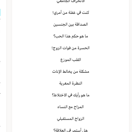
الانحراف الجامعي
كنت في غفلة من أمري!
أ
الصداقة بين الجنسين
ا
ما هو حكم هذا الحب؟
ا
الحسرة من فوات الزوج!
و
القلب الموزع
أ
مشكلة من يخالط الإناث
ا
النظرة المغرية
أ
ما هو رأيك في الاختلاط؟
آ
ن
المزاح مع النساء
ش
الزواج المستقبلي
ت
هل أستمر في العلاقة؟