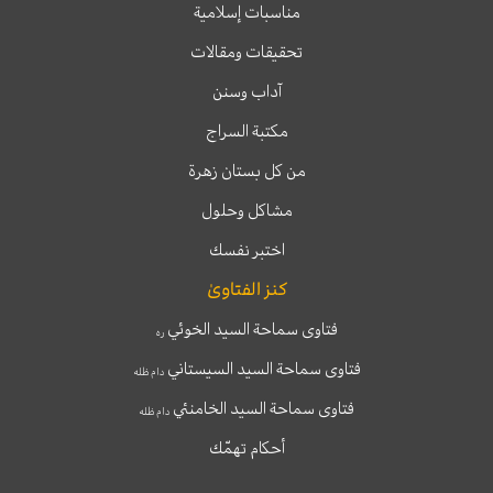
مناسبات إسلامية
تحقيقات ومقالات
آداب وسنن
مكتبة السراج
من كل بستان زهرة
مشاكل وحلول
اختبر نفسك
كنز الفتاوىٰ
فتاوى سماحة السيد الخوئي
ره
فتاوى سماحة السيد السيستاني
دام ظله
فتاوى سماحة السيد الخامنئي
دام ظله
أحكام تهمّك
T
T
I
F
e
w
n
a