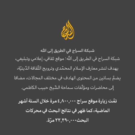
شبكة السراج في الطريق إلى الله
شبكة السراج في الطريق إلى الله؛ موقع ثقافي، إعلامي وتبليغي،
يهدف لنشر معارف الإسلام المحمّدي وترويج الثّقافة الدّينيّة،
يضمّ بساتين من المحتوى الهادف في مختلف المجالات، مضافا
إلى محاضرات ومؤلّفات سماحة الشّيخ حبيب الكاظمي.
تمّت زيارة موقع سراج ٤,٨٠٠,٠٠٠ مرة خلال الستة أشهر
الماضية، كما ظهر في نتائج البحث في محركات
البحث٢٢,٢٩٠,٠٠٠ مرّة.