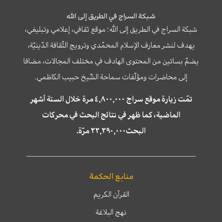
شبكة السراج في الطريق إلى الله
شبكة السراج في الطريق إلى الله؛ موقع ثقافي، إعلامي وتبليغي،
يهدف لنشر معارف الإسلام المحمّدي وترويج الثّقافة الدّينيّة،
يضمّ بساتين من المحتوى الهادف في مختلف المجالات، مضافا
إلى محاضرات ومؤلّفات سماحة الشّيخ حبيب الكاظمي.
تمّت زيارة موقع سراج ٤,٨٠٠,٠٠٠ مرة خلال الستة أشهر
الماضية، كما ظهر في نتائج البحث في محركات
البحث٢٢,٢٩٠,٠٠٠ مرّة.
منابع الحكمة
القرآن الكريم
نهج البلاغة