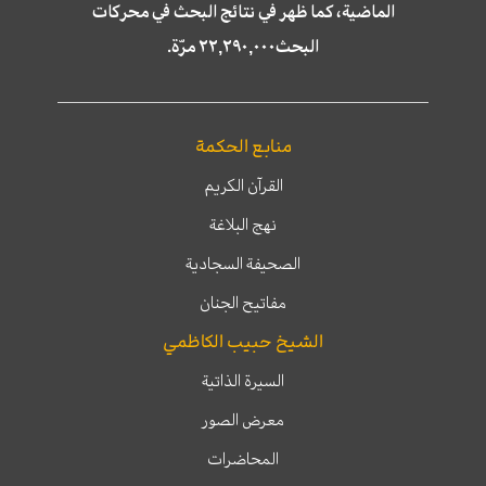
الماضية، كما ظهر في نتائج البحث في محركات
البحث٢٢,٢٩٠,٠٠٠ مرّة.
منابع الحكمة
القرآن الكريم
نهج البلاغة
الصحيفة السجادية
مفاتيح الجنان
الشيخ حبيب الكاظمي
السيرة الذاتية
معرض الصور
المحاضرات