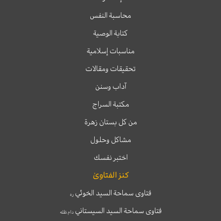
محاسبة النفس
كتابة الوصية
مناسبات إسلامية
تحقيقات ومقالات
آداب وسنن
مكتبة السراج
من كل بستان زهرة
مشاكل وحلول
اختبر نفسك
كنز الفتاوىٰ
فتاوى سماحة السيد الخوئي
ره
فتاوى سماحة السيد السيستاني
دام ظله