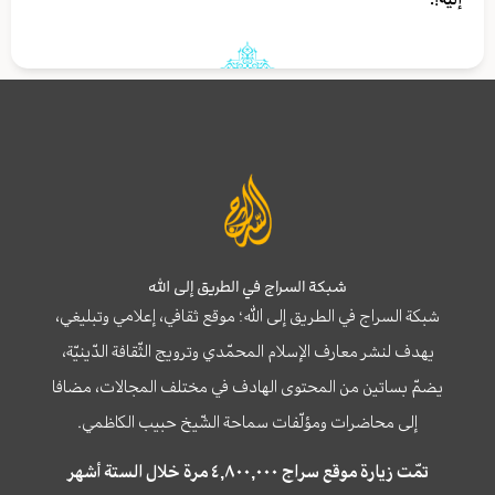
شبكة السراج في الطريق إلى الله
شبكة السراج في الطريق إلى الله؛ موقع ثقافي، إعلامي وتبليغي،
يهدف لنشر معارف الإسلام المحمّدي وترويج الثّقافة الدّينيّة،
يضمّ بساتين من المحتوى الهادف في مختلف المجالات، مضافا
إلى محاضرات ومؤلّفات سماحة الشّيخ حبيب الكاظمي.
تمّت زيارة موقع سراج ٤,٨٠٠,٠٠٠ مرة خلال الستة أشهر