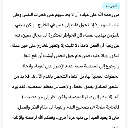
الجواب
من رحمة الله على عباده أن لا يحاسبهم على خطرات النفس وعلى
نيات السوء، إلا إذا تحول ذلك إلى عمل في الخارج.. ولكن ينبغي
للمؤمن تهذيب نفسه، لأن الخواطر المتكررة في مجال معين، تنم
عن رغبة في الفعل كامنة، لا تلبث إلا وتظهر للخارج على حين غفلة،
فتكون وبالا عليه، فمن حام حول الحمى أوشك أن يقع فيه!..
والرجوع إلى المعصية سببه: عدم الإصرار على التوبة، واتخاذ
الخطوات العملية لها، بل اكتفاء الشخص بالندم الآني!.. فلا بد من
الشعور الصادق بعمق الخطأ، والإحساس بعظم المعصية، فقد ورد
أنه: (لا تنظر إلى صغر المعصية، ولكن انظر إلى من عصيت!)..
فالحاجة ملحة في تصحيح الندم والتوبة في مقام الفكر والعمل،
حتى لا يعود العبد إلى ذنبه مرة أخرى.. وفقكم الله لرحمته والإنابة
إليه!.