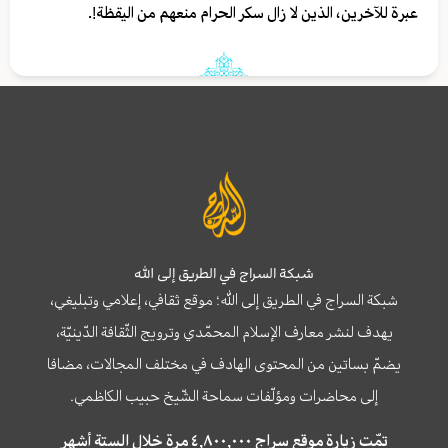
عبرة للآخرين، الذين لا زال سكر الحرام منعهم من اليقظة!.
شبكة السراج في الطريق إلى الله
شبكة السراج في الطريق إلى الله؛ موقع ثقافي، إعلامي وتبليغي،
يهدف لنشر معارف الإسلام المحمّدي وترويج الثّقافة الدّينيّة،
يضمّ بساتين من المحتوى الهادف في مختلف المجالات، مضافا
إلى محاضرات ومؤلّفات سماحة الشّيخ حبيب الكاظمي.
تمّت زيارة موقع سراج ٤,٨٠٠,٠٠٠ مرة خلال الستة أشهر