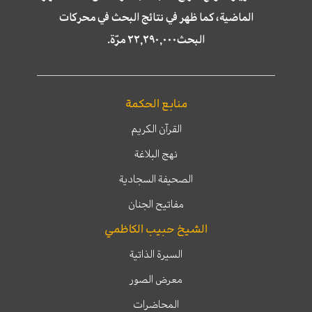
الماضية، كما ظهر في نتائج البحث في محركات
البحث٢٢,٢٩٠,٠٠٠ مرّة.
منابع الحكمة
القرآن الكريم
نهج البلاغة
الصحيفة السجادية
مفاتيح الجنان
الشيخ حبيب الكاظمي
السيرة الذاتية
معرض الصور
المحاضرات