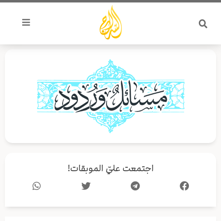
خطي
لى
لمحتوى
اجتمعت عليّ الموبقات!