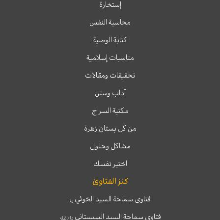
إستخارة
محاسبة النفس
كتابة الوصية
مناسبات إسلامية
تحقيقات ومقالات
آداب وسنن
مكتبة السراج
من كل بستان زهرة
مشاكل وحلول
اختبر نفسك
كنز الفتاوىٰ
فتاوى سماحة السيد الخوئي
ره
فتاوى سماحة السيد السيستاني
دام ظله