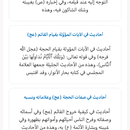
التوجه إليه عند قيامه، وفي إخباره (ص) بغيبته
وشك الشاكون فيه، وهذه
أحاديث في الآيات المؤوّلة بقيام القائم (عج)
أحاديث في الآيات المؤولة بقيام الحجة (عجل الله
فرجه) وفي قوله تعالى: (وَتِلۡكَ ٱلۡأَيَّامُ نُدَاوِلُهَا بَيۡنَ
ٱلنَّاسِ)، وهذه من الأحاديث الجليلة جمعها العلامة
المجلسي في كتابه بحار الأنوار، وقد اقتبس
أحاديث في صفات الحجة (عج) وعلاماته ونسبه
أحاديث في كيفية خروج القائم (عج) وفي أسمائه
وصفاته وفرح الناس أحيائهم وأمواتهم بظهوره وفي
غيبته وبشارة الأئمة (ع) به، وهذه من الأحاديث