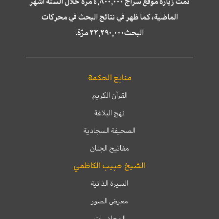
تمّت زيارة موقع سراج ٤,٨٠٠,٠٠٠ مرة خلال الستة أشهر
الماضية، كما ظهر في نتائج البحث في محركات
البحث٢٢,٢٩٠,٠٠٠ مرّة.
منابع الحكمة
القرآن الكريم
نهج البلاغة
الصحيفة السجادية
مفاتيح الجنان
الشيخ حبيب الكاظمي
السيرة الذاتية
معرض الصور
المحاضرات