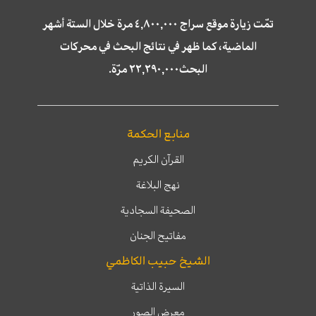
تمّت زيارة موقع سراج ٤,٨٠٠,٠٠٠ مرة خلال الستة أشهر
الماضية، كما ظهر في نتائج البحث في محركات
البحث٢٢,٢٩٠,٠٠٠ مرّة.
منابع الحكمة
القرآن الكريم
نهج البلاغة
الصحيفة السجادية
مفاتيح الجنان
الشيخ حبيب الكاظمي
السيرة الذاتية
معرض الصور