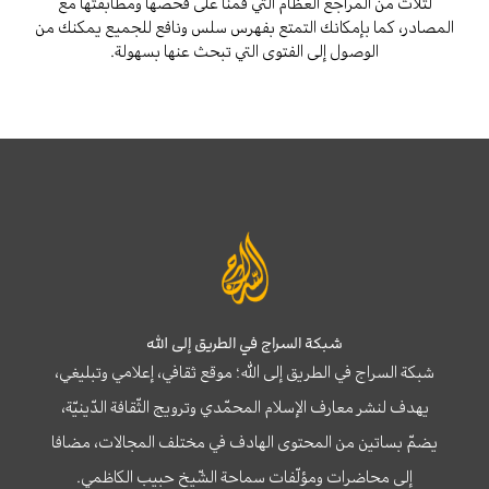
لثلاث من المراجع العظام التي قمنا على فحصها ومطابقتها مع
المصادر، كما بإمكانك التمتع بفهرس سلس ونافع للجميع يمكنك من
الوصول إلى الفتوى التي تبحث عنها بسهولة.
شبكة السراج في الطريق إلى الله
شبكة السراج في الطريق إلى الله؛ موقع ثقافي، إعلامي وتبليغي،
يهدف لنشر معارف الإسلام المحمّدي وترويج الثّقافة الدّينيّة،
يضمّ بساتين من المحتوى الهادف في مختلف المجالات، مضافا
إلى محاضرات ومؤلّفات سماحة الشّيخ حبيب الكاظمي.