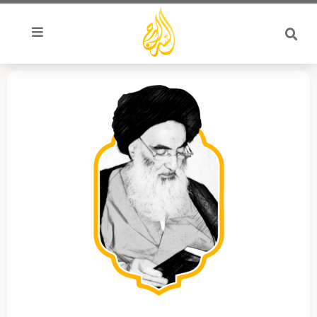
خطي
لى
لمحتوى