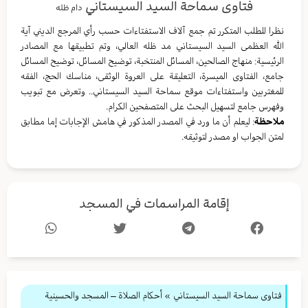
فتاوى سماحة السيد السيستاني
دام ظله
نظرا للطلب المتكرر تم جمع آلاف الاستفتاءات حسب رأي المرجع الديني آية
الله العظمى السيد السيستاني مد ظله العالي، وتم تطبيقها مع المصادر
الرئيسية: منهاج الصالحين، المسائل المنتخبة، توضيح المسائل، توضيح المسائل
جامع، الفتاوى الميسرة، التعليقة على العروة الوثقى، مناسك الحج، الفقه
للمغتربين واستفتاءات موقع سماحة السيد السيستاني.. وتعرض مع تبويب
وفهرس جامع لتسهيل البحث على المتصفحين الكرام.
ملاحظة
: ليعلم أن ما ورد في المصدر المذكور في هامش الإجابات إما مطابق
لمتن الجواب او مصدر لتوثيقه.
إقامة المراسمات في المسجد
فتاوى سماحة السيد السيستاني
»
أحكام الصلاة – المسجد والحسينية