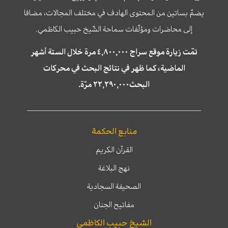
يضمّ بساتين من المحتوى الهادف في مختلف المجالات، مضافا
إلى محاضرات ومؤلّفات سماحة الشّيخ حبيب الكاظمي.
تمّت زيارة موقع سراج ٤,٨٠٠,٠٠٠ مرة خلال الستة أشهر
الماضية، كما ظهر في نتائج البحث في محركات
البحث٢٢,٢٩٠,٠٠٠ مرّة.
منابع الحكمة
القرآن الكريم
نهج البلاغة
الصحيفة السجادية
مفاتيح الجنان
الشيخ حبيب الكاظمي