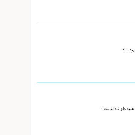
ر رجب ؟
عليه طواف النساء ؟