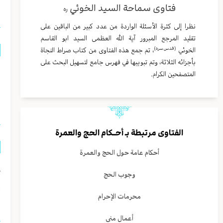
فتاوى سماحة السيد الخوئي
ره
نظرا إلى كثرة الأسئلة الواردة من عدد كبير من الباقين على
تقليد المرجع المبرور آية الله العظمى السيد ابو القاسم
(قدس سره)
الخوئي
، تم جمع هذه الفتاوى من كتاب صراط النجاة
بأجزائه الثلاثة، وتم تبويبها في فهرس جامع لتسهيل البحث على
ل
المتصفحين الكرام.
ا
الفتاوى مرتبطة بـ
أحــكام الحج والعمرة
أحكام عامة حول الحج والعمرة
إ
وجوب الحج
ا
محرمات الإحرام
أعمال منى