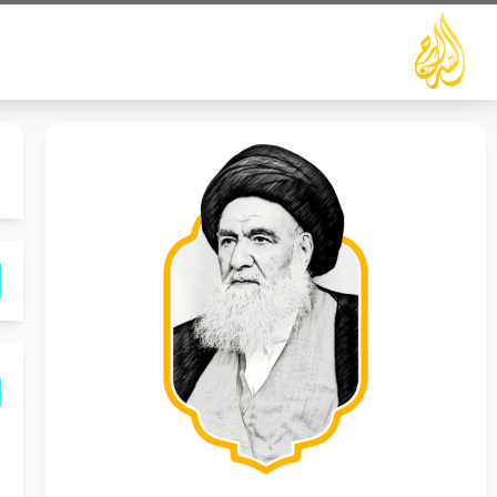
خطي
لى
لمحتوى
ل
ا