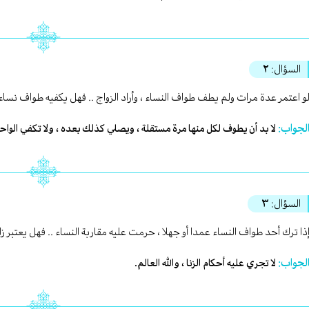
السؤال:
٢
و اعتمر عدة مرات ولم يطف طواف النساء ، وأراد الزواج .. فهل يكفيه طواف نساء
لجواب:
لا بد أن يطوف لكل منها مرة مستقلة ، ويصلي كذلك بعده ، ولا تكفي الوا
السؤال:
٣
ذا ترك أحد طواف النساء عمدا أو جهلا ، حرمت عليه مقاربة النساء .. فهل يعتبر زا
لجواب:
لا تجري عليه أحكام الزنا ، والله العالم.