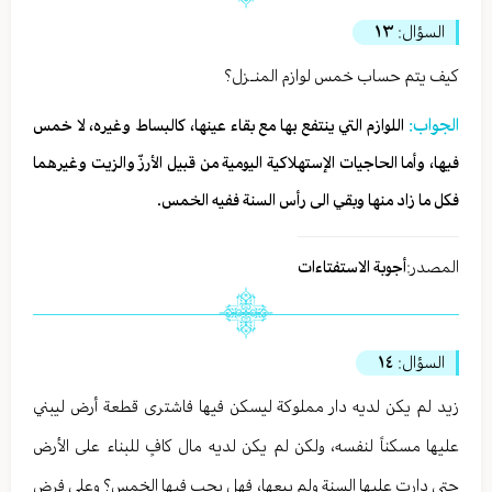
السؤال:
١٣
كيف يتم حساب خمس لوازم المنـزل؟
الجواب:
اللوازم التي ينتفع بها مع بقاء عينها، كالبساط وغيره، لا خمس
فيها، وأما الحاجيات الإستهلاكية اليومية من قبيل الأرزّ والزيت وغيرهما
فكل ما زاد منها وبقي الى رأس السنة ففيه الخمس.
المصدر:
أجوبة الاستفتاءات
السؤال:
١٤
زيد لم يكن لديه دار مملوكة ليسكن فيها فاشترى قطعة أرض ليبني
عليها مسكناً لنفسه، ولكن لم يكن لديه مال كافٍ للبناء على الأرض
حتى دارت عليها السنة ولم يبعها، فهل يجب فيها الخمس؟ وعلى فرض