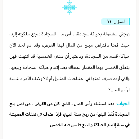
السؤال:
١١
زوجتي مشغولة بحياكة سجادة، ورأس مال السجادة ترجع ملكيته إلينا،
حيث قمنا باقتراض مبلغ من المال لهذا الغرض، وقد تم لحد الآن
حياكة قسم من السجادة، وباعتبار أن سنتي الخمسية قد انتهت فهل
يتعلّق الخمس بهذا المقدار المحاك بعد إتمام حياكة السجادة وبيعها،
والتي أريد صرف ثمنها في احتياجات المنـزل أم لا؟ وكيف الأمر بالنسبة
لرأس المال؟
الجواب:
بعد استثناء رأس المال ـ الذي كان من القرض ـ من ثمن بيع
السجادة تُعَدّ البقية من ربح سنة البيع، فإذا صُرِف في نفقات المعيشة
في سنة إتمام الحياكة والبيع فليس فيه الخمس.