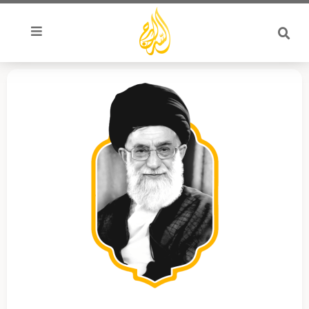
خطي
لى
لمحتوى