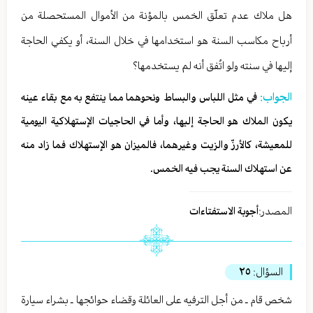
هل ملاك عدم تعلّق الخمس بالمؤنة من الأموال المستحصلة من
أرباح مكاسب السنة هو استخدامها في خلال السنة، أو يكفي الحاجة
إليها في سنته ولو اتُفق أنه لم يستخدمها؟
الجواب:
في مثل اللباس والبساط ونحوهما مما ينتفع به مع بقاء عينه
يكون الملاك هو الحاجة إليها، وأما في الحاجيات الإستهلاكية اليومية
للمعيشة، كالأرزّ والزيت وغيرهما، فالميزان هو الإستهلاك فما زاد منه
عن استهلاك السنة يجب فيه الخمس.
المصدر:
أجوبة الاستفتاءات
السؤال:
٢٥
شخص قام ـ من أجل الترفيه على العائلة وقضاء حوائجها ـ بشراء سيارة