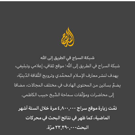
شبكة السراج في الطريق إلى الله
شبكة السراج في الطريق إلى الله؛ موقع ثقافي، إعلامي وتبليغي،
يهدف لنشر معارف الإسلام المحمّدي وترويج الثّقافة الدّينيّة،
يضمّ بساتين من المحتوى الهادف في مختلف المجالات، مضافا
إلى محاضرات ومؤلّفات سماحة الشّيخ حبيب الكاظمي.
تمّت زيارة موقع سراج ٤,٨٠٠,٠٠٠ مرة خلال الستة أشهر
الماضية، كما ظهر في نتائج البحث في محركات
البحث٢٢,٢٩٠,٠٠٠ مرّة.