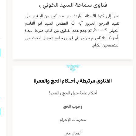
فتاوى سماحة السيد الخوئي
ف
ره
نظرا إلى كثرة الأسئلة الواردة من عدد كبير من الباقين على
ا
تقليد المرجع المبرور آية الله العظمى السيد ابو القاسم
(قدس سره)
الخوئي
، تم جمع هذه الفتاوى من كتاب صراط النجاة
بأجزائه الثلاثة، وتم تبويبها في فهرس جامع لتسهيل البحث على
المتصفحين الكرام.
ه
ا
الفتاوى مرتبطة بـ
أحــكام الحج والعمرة
أحكام عامة حول الحج والعمرة
وجوب الحج
محرمات الإحرام
م
أعمال منى