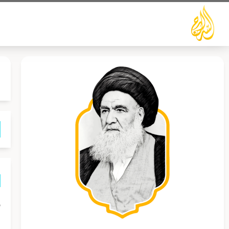
خطي
لى
لمحتوى
إ
و