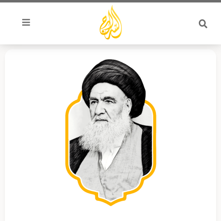
خطي
لى
لمحتوى