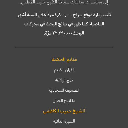
إلى محاضرات ومؤلّفات سماحة الشّيخ حبيب الكاظمي.
تمّت زيارة موقع سراج ٤,٨٠٠,٠٠٠ مرة خلال الستة أشهر
الماضية، كما ظهر في نتائج البحث في محركات
البحث٢٢,٢٩٠,٠٠٠ مرّة.
منابع الحكمة
القرآن الكريم
نهج البلاغة
الصحيفة السجادية
مفاتيح الجنان
الشيخ حبيب الكاظمي
السيرة الذاتية