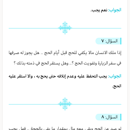
الجواب:
نعم يجب.
السؤال:
٧
إذا ملك الانسان مالا يكفي للحج قبل أيام الحج .. هل يجوز له صرفها
في سفر الزيارة وتفويت الحج ؟.. وهل يستقر الحج في ذمته بذلك ؟
الجواب:
يجب التحفظ عليه وعدم إتلافه حتى يحج به ، والا استقر عليه
الحج.
السؤال:
٨
لو صد عن الحج وبقي معه مال بمقدار ما يفي بالحجة .. فهل يجب