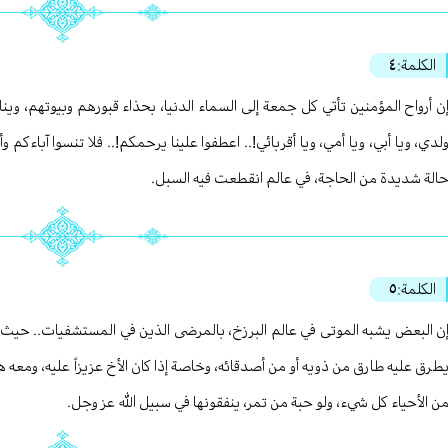
الكلمة:
٤
ن أرواح المؤمنين تأتي كل جمعة إلى السماء الدنيا، بحذاء قبورهم وبيوتهم، وي
لدي، ويا أبي، ويا أمي، ويا أقربائي!.. اعطفوا علينا يرحمكم!.. فلا تنسوا آباءك
الة شديدة من الحاجة، في عالم انقطعت فيه السبل.
الكلمة:
٥
ن البعض يشبه الموتى في عالم البرزخ، بالمرضى الذين في المستشفيات.. حيث أن
طرق عليه طارق من ذويه أو من أصدقائه، وخاصة إذا كان الأخ عزيزاً عليه، ومعه ه
ن الأحياء كل شيء، ولو حبة من تمر، ينفقونها في سبيل الله عز وجل.