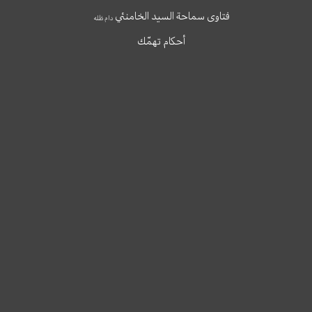
فتاوى سماحة السيد الخامنئي
دام ظله
أحكام تهمّك