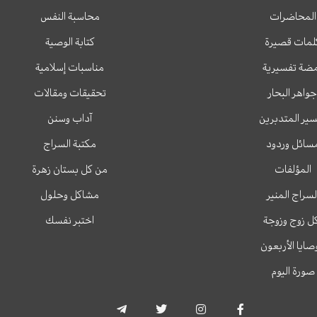
المحاضرات
محاسبة النفس
لمات قصيرة
كتابة الوصية
ضة تفسيرية
مناسبات إسلامية
جواهر البحار
تحقيقات ومقالات
ير المتدبرين
آداب وسنن
سائل وردود
مكتبة السراج
المؤلفات
من كل بستان زهرة
لسراج المنير
مشاكل وحلول
ل زوج وزوجة
اختبر نفسك
وصايا الأربعون
صورة اليوم
T
T
I
F
e
w
n
a
l
i
s
c