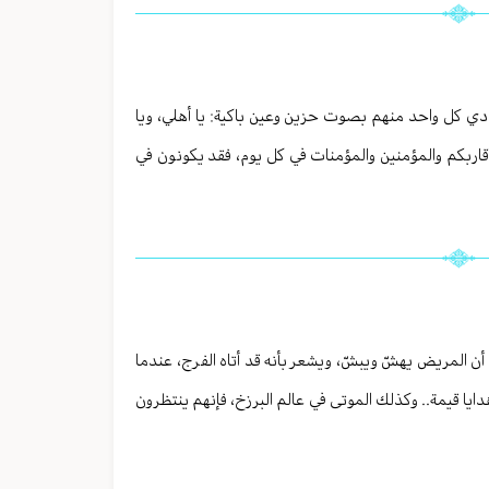
نادي كل واحد منهم بصوت حزين وعين باكية: يا أهلي، ويا
م وأقاربكم والمؤمنين والمؤمنات في كل يوم، فقد يكونون في
 المريض يهشّ ويبشّ، ويشعر بأنه قد أتاه الفرج، عندما
دايا قيمة.. وكذلك الموتى في عالم البرزخ، فإنهم ينتظرون