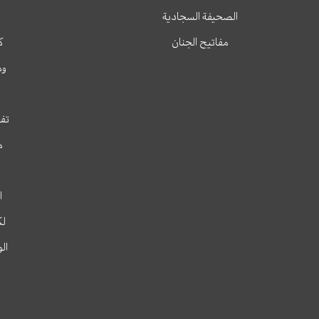
الصحيفة السجادية
مفاتيح الجنان
ك
وم
تفس
م
ا
لك
ال