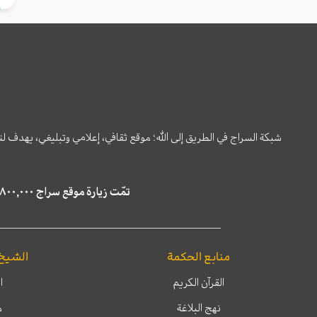
شبكة السراج في الطريق إلى الله؛ موقع ثقافي، إعلامي وتبليغي، يهدف ل
تمّت زيارة موقع سراج ٤,٨٠٠,٠٠٠ مرة خلال الستة أشهر الماضية، كما ظهر في نتائج البحث في محركات البحث٢٢,٢٩٠,٠٠٠ مرّة.
منابع الحكمة
الشيخ
القرآن الكريم
ا
نهج البلاغة
م