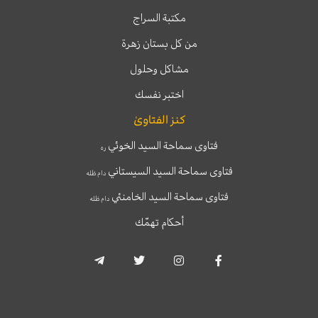
مكتبة السراج
من كل بستان زهرة
مشاكل وحلول
اختبر نفسك
كنز الفتاوىٰ
فتاوى سماحة السيد الخوئي
ره
فتاوى سماحة السيد السيستاني
دام ظله
فتاوى سماحة السيد الخامنئي
دام ظله
أحكام تهمّك
T
T
I
F
e
w
n
a
l
i
s
c
e
t
t
e
g
t
a
b
r
e
g
o
a
r
r
o