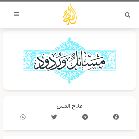
خطي
لى
لمحتوى
علاج المس