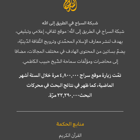
شبكة السراج في الطريق إلى الله
شبكة السراج في الطريق إلى الله؛ موقع ثقافي، إعلامي وتبليغي،
يهدف لنشر معارف الإسلام المحمّدي وترويج الثّقافة الدّينيّة،
يضمّ بساتين من المحتوى الهادف في مختلف المجالات، مضافا
إلى محاضرات ومؤلّفات سماحة الشّيخ حبيب الكاظمي.
تمّت زيارة موقع سراج ٤,٨٠٠,٠٠٠ مرة خلال الستة أشهر
الماضية، كما ظهر في نتائج البحث في محركات
البحث٢٢,٢٩٠,٠٠٠ مرّة.
منابع الحكمة
القرآن الكريم