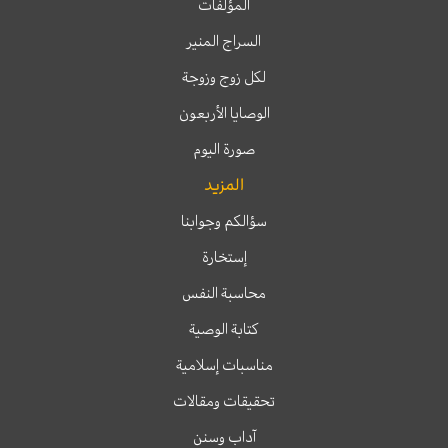
المؤلفات
السراج المنير
لكل زوج وزوجة
الوصايا الأربعون
صورة اليوم
المزيد
سؤالكم وجوابنا
إستخارة
محاسبة النفس
كتابة الوصية
مناسبات إسلامية
تحقيقات ومقالات
آداب وسنن