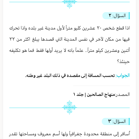
السؤال:
٢
اذا قطع شخص ٢٠ عشرين كليو متراً لأول مدينة غير بلده واذا تحرك
فيها من مكان لآخر في نفس المدينة التي قصدها يبلغ اكثر من ٢٢
أثنين وعشرين كيلو متراً.. علماً بانه لا يريد أولها فقط فما هو تكليفه
حينئذ؟
الجواب:
تحسب المسافة إلى مقصده في ذلك البلد غير وطنه.
المصدر:
منهاج الصالحين | جلد ١
السؤال:
٣
اُسافر إلى منطقة محدودة جغرافياً ولها أسم معروف ومساحتها تقدر