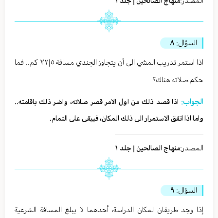
المصدر:
منهاج الصالحين | جلد ١
السؤال:
٨
اذا استمر تدريب المشي الى أن يتجاوز الجندي مسافة ٥|٢٢ كم.. فما
حكم صلاته هناك؟
الجواب:
اذا قصد ذلك من اول الامر قصر صلاته، واضر ذلك باقامته..
واما اذا اتفق الاستمرار الى ذلك المكان، فيبقى على التمام.
المصدر:
منهاج الصالحين | جلد ١
السؤال:
٩
إذا وجد طريقان لمكان الدراسة، أحدهما لا يبلغ المسافة الشرعية