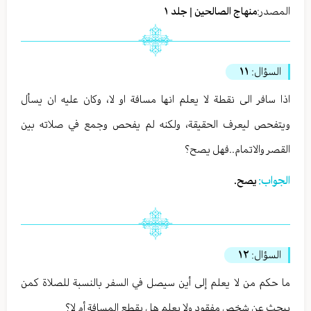
المصدر:
منهاج الصالحين | جلد ١
السؤال:
١١
اذا سافر الى نقطة لا يعلم انها مسافة او لا، وكان عليه ان يسأل
ويتفحص ليعرف الحقيقة، ولكنه لم يفحص وجمع في صلاته بين
القصر والاتمام..فهل يصح؟
الجواب:
یصح.
السؤال:
١٢
ما حكم من لا يعلم إلى أين سيصل في السفر بالنسبة للصلاة كمن
يبحث عن شخص مفقود ولا يعلم هل يقطع المسافة أم لا؟