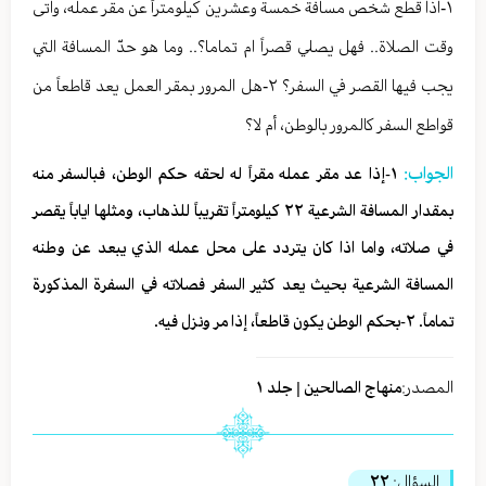
١-اذا قطع شخص مسافة خمسة وعشرين كيلومتراً عن مقر عمله، واتى
وقت الصلاة.. فهل يصلي قصراً ام تماما؟.. وما هو حدّ المسافة التي
يجب فيها القصر في السفر؟ ٢-هل المرور بمقر العمل يعد قاطعاً من
قواطع السفر كالمرور بالوطن، أم لا؟
الجواب:
١-إذا عد مقر عمله مقراً له لحقه حكم الوطن، فبالسفر منه
بمقدار المسافة الشرعية ٢٢ كيلومتراً تقريباً للذهاب، ومثلها اياباً يقصر
في صلاته، واما اذا كان يتردد على محل عمله الذي يبعد عن وطنه
المسافة الشرعية بحيث يعد كثير السفر فصلاته في السفرة المذكورة
تماماً. ٢-بحكم الوطن يكون قاطعاً، إذا مر ونزل فيه.
المصدر:
منهاج الصالحين | جلد ١
السؤال:
٢٢