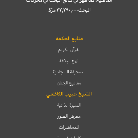
الماضية، كما ظهر في نتائج البحث في محركات
البحث٢٢,٢٩٠,٠٠٠ مرّة.
منابع الحكمة
القرآن الكريم
نهج البلاغة
الصحيفة السجادية
مفاتيح الجنان
الشيخ حبيب الكاظمي
السيرة الذاتية
معرض الصور
المحاضرات