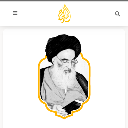
خطي
لى
لمحتوى