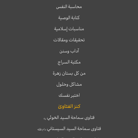
محاسبة النفس
كتابة الوصية
مناسبات إسلامية
تحقيقات ومقالات
آداب وسنن
مكتبة السراج
من كل بستان زهرة
مشاكل وحلول
اختبر نفسك
كنز الفتاوىٰ
فتاوى سماحة السيد الخوئي
ره
فتاوى سماحة السيد السيستاني
دام ظله