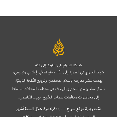
شبكة السراج في الطريق إلى الله
شبكة السراج في الطريق إلى الله؛ موقع ثقافي، إعلامي وتبليغي،
يهدف لنشر معارف الإسلام المحمّدي وترويج الثّقافة الدّينيّة،
يضمّ بساتين من المحتوى الهادف في مختلف المجالات، مضافا
إلى محاضرات ومؤلّفات سماحة الشّيخ حبيب الكاظمي.
تمّت زيارة موقع سراج ٤,٨٠٠,٠٠٠ مرة خلال الستة أشهر