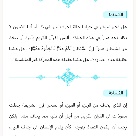
الكلمة:
٤
هل نحن نعيش في حياتنا حالة الخوف من شيء؟.. أم أننا نائمون لا
نكاد نجد عدواً في هذه الحياة؟.. أليس القرآن الكريم يأمرنا أن نتخذ
من الشيطان عدواً: {إِنَّ الشَّيْطَانَ لَكُمْ عَدُوٌّ فَاتَّخِذُوهُ عَدُوًّا}؟.. هل عشنا
حقيقة هذه العداوة؟.. هل عشنا حقيقة هذه المعركة غير المتناسبة؟..
الكلمة:
٥
إن الذي يخاف من الجن، أو العين، أو السحر؛ فإن الشريعة جعلت
معوذات في القرآن الكريم من أجل أن تقيه مما يخاف منه.. ولكن
يجب أن يكون التعوذ بتوجه، كأن يقوم الإنسان في جوف الليل،