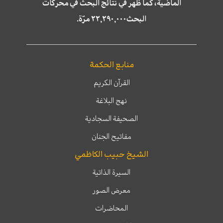
الماضية، كما ظهر في نتائج البحث في محركات
البحث٢٢,٢٩٠,٠٠٠ مرّة.
منابع الحكمة
القرآن الكريم
نهج البلاغة
الصحيفة السجادية
مفاتيح الجنان
الشيخ حبيب الكاظمي
السيرة الذاتية
معرض الصور
المحاضرات