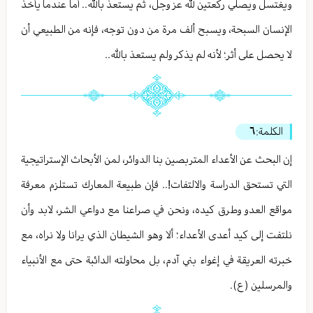
ويغتسل ويصلي ركعتين لله عز وجل، ثم يستعذ بالله.. أما عندما يأخذ
الإنسان السبحة، ويسبح ألف مرة من دون توجه، فإنه من الطبيعي أن
لا يحصل على أثر؛ لأنه لم يذكر ولم يستعذ بالله..
الكلمة:
٦
إن البحث عن الأعداء المتربصين بنا الدوائر، لمن الأبحاث الإستراتيجية
التي تستحق الدراسة والالتفات!.. فإن طبيعة المعارك تستلزم معرفة
مواقع العدو وطرق كيده، ونحن في صراعنا مع دواعي الشر، لابد وأن
نلتفت إلى كيد أعدى الأعداء؛ ألا وهو الشيطان الذي يرانا ولا نراه، مع
خبرته العريقة في إغواء بني آدم، بل محاولته الدائبة حتى مع الأنبياء
والمرسلين (ع).