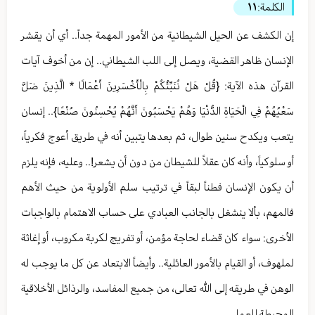
الكلمة:
١١
إن الكشف عن الحيل الشيطانية من الأمور المهمة جداً.. أي أن يقشر
الإنسان ظاهر القضية، ويصل إلى اللب الشيطاني.. إن من أخوف آيات
القرآن هذه الآية: {قُلْ هَلْ نُنَبِّئُكُمْ بِالْأَخْسَرِينَ أَعْمَالًا * الَّذِينَ ضَلَّ
سَعْيُهُمْ فِي الْحَيَاةِ الدُّنْيَا وَهُمْ يَحْسَبُونَ أَنَّهُمْ يُحْسِنُونَ صُنْعًا}.. إنسان
يتعب ويكدح سنين طوال، ثم بعدها يتبين أنه في طريق أعوج فكرياً،
أو سلوكياً، وأنه كان عقلاً للشيطان من دون أن يشعر!.. وعليه، فإنه يلزم
أن يكون الإنسان فطناً لبقاً في ترتيب سلم الأولوية من حيث الأهم
فالمهم، بألا ينشغل بالجانب العبادي على حساب الاهتمام بالواجبات
الأخرى: سواء كان قضاء لحاجة مؤمن، أو تفريج لكربة مكروب، أو إغاثة
لملهوف، أو القيام بالأمور العائلية.. وأيضاً الابتعاد عن كل ما يوجب له
الوهن في طريقه إلى الله تعالى، من جميع المفاسد، والرذائل الأخلاقية
المحبطة للعمل.