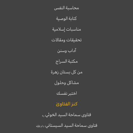
محاسبة النفس
كتابة الوصية
مناسبات إسلامية
تحقيقات ومقالات
آداب وسنن
مكتبة السراج
من كل بستان زهرة
مشاكل وحلول
اختبر نفسك
كنز الفتاوىٰ
فتاوى سماحة السيد الخوئي
ره
فتاوى سماحة السيد السيستاني
دام ظله