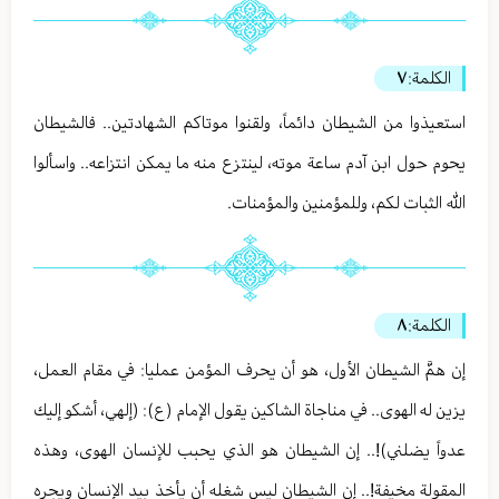
الكلمة:
٧
استعيذوا من الشيطان دائماً، ولقنوا موتاكم الشهادتين.. فالشيطان
يحوم حول ابن آدم ساعة موته، لينتزع منه ما يمكن انتزاعه.. واسألوا
الله الثبات لكم، وللمؤمنين والمؤمنات.
الكلمة:
٨
إن همَّ الشيطان الأول، هو أن يحرف المؤمن عمليا: في مقام العمل،
يزين له الهوى.. في مناجاة الشاكين يقول الإمام (ع): (إلهي، أشكو إليك
عدواً يضلني)!.. إن الشيطان هو الذي يحبب للإنسان الهوى، وهذه
المقولة مخيفة!.. إن الشيطان ليس شغله أن يأخذ بيد الإنسان ويجره