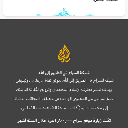
شبكة السراج في الطريق إلى الله
شبكة السراج في الطريق إلى الله؛ موقع ثقافي، إعلامي وتبليغي،
يهدف لنشر معارف الإسلام المحمّدي وترويج الثّقافة الدّينيّة،
يضمّ بساتين من المحتوى الهادف في مختلف المجالات، مضافا
إلى محاضرات ومؤلّفات سماحة الشّيخ حبيب الكاظمي.
تمّت زيارة موقع سراج ٤,٨٠٠,٠٠٠ مرة خلال الستة أشهر