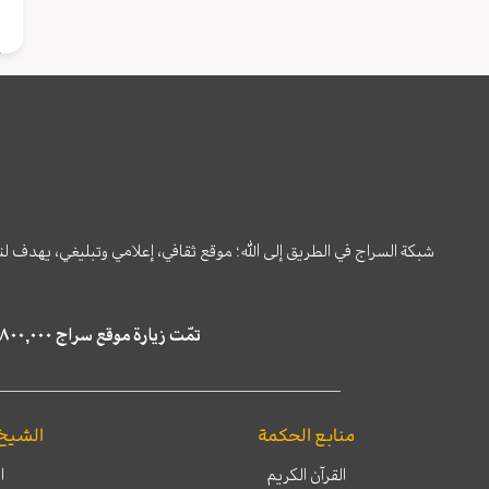
شبكة السراج في الطريق إلى الله؛ موقع ثقافي، إعلامي وتبليغي، يهدف ل
تمّت زيارة موقع سراج ٤,٨٠٠,٠٠٠ مرة خلال الستة أشهر الماضية، كما ظهر في نتائج البحث في محركات البحث٢٢,٢٩٠,٠٠٠ مرّة.
منابع الحكمة
الشيخ
القرآن الكريم
ا