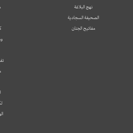
نهج البلاغة
م
الصحيفة السجادية
مفاتيح الجنان
ك
وم
تفس
م
ا
لك
ال