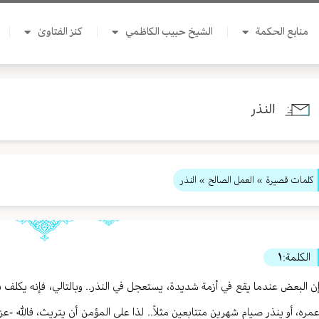
منابع الحكمة
الشيخ حبيب الكاظمي
كنز الفتاوىٰ
النذر
كلمات قصيرة
»
العمل الصالح
» النذر
الكلمة:
١
ن البعض عندما يقع في أزمة شديدة، يستعجل في النذر.. وبالتالي، فإنه يكلف نفس
مره، أو ينذر صيام شهرين متتابعين مثلاً.. لذا على المؤمن أن يتريث، فالله -عز