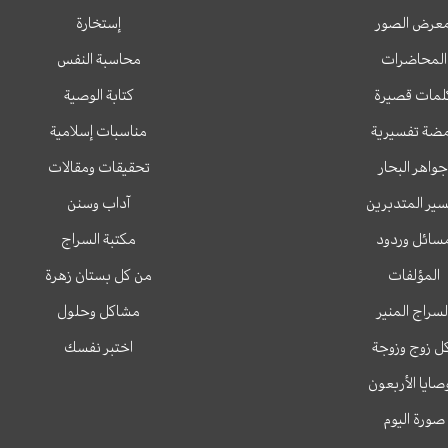
عرض الصور
إستخارة
المحاضرات
محاسبة النفس
لمات قصيرة
كتابة الوصية
ضة تفسيرية
مناسبات إسلامية
جواهر البحار
تحقيقات ومقالات
ير المتدبرين
آداب وسنن
سائل وردود
مكتبة السراج
المؤلفات
من كل بستان زهرة
لسراج المنير
مشاكل وحلول
ل زوج وزوجة
اختبر نفسك
وصايا الأربعون
صورة اليوم
T
T
I
F