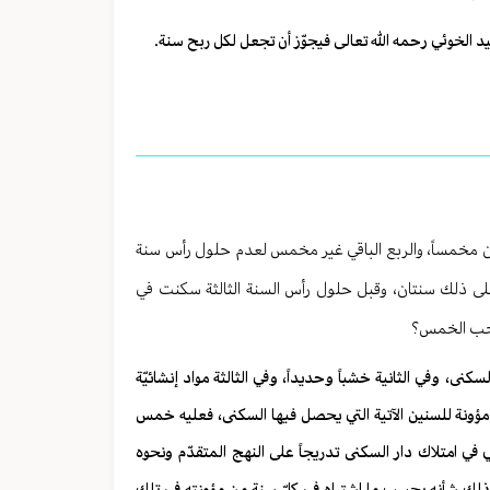
 الخوئي رحمه الله تعالى فيجوّز أن تجعل لكل ربح سنة.
كان مخمساً، والربع الباقي غير مخمس لعدم حلول رأس سنة
لى ذلك سنتان، وقبل حلول رأس السنة الثالثة سكنت في
 يجب الخمس؟
نى، وفي الثانية خشباً وحديداً، وفي الثالثة مواد إنشائيّة
ه مؤونة للسنين الآتية التي يحصل فيها السكنى، فعليه خمس
في امتلاك دار السكنى تدريجاً على النهج المتقدّم ونحوه
افي ذلك شأنه يحسب ما اشتراه في كلّ سنة من مؤونته في تلك