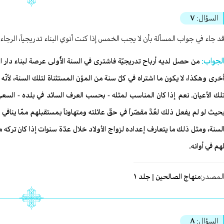
السؤال:
٧
د جاء في جواب المسألة بأن لا يجب الخمس إذا كنت أنوي البناء تدريجياً، الرج
لجواب:
من حصل لديه أرباح تدريجيّة فاشترى في السنة الأُولى عرصة لبناء دار السك
ُخرى وهكذا، لا يكون ما اشتراه في كلّ سنة من المؤن المستثناة لتلك السنة، لأنّ
لك الأعيان. نعم إذا كان المناسب لمثله - بحسب العرف السائد في بلده - السعي 
حيث لو لم‏ يفعل ذلك لعُدَّ مقصّراً في حقّ عائلته ومتهاوناً بمستقبلهم ممّا ين
لسنة، ومثل ذلك ما يتعارف إعداده لزواج الأولاد خلال عدّة سنوات إذا كان تركه من
هم في أوانه.
لمصدر:
منهاج الصالحين | جلد ١
السؤال:
٨