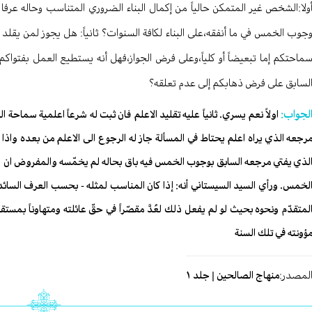
ولا:الشخص غير المتمكن حالياً من إكمال البناء الضروري المتناسب وحاله ع
جوب الخمس في ما أنفقه،على البناء لكافة السنوات؟ ثانياً: هل يجوز لمن يقلد
ماحتكم إما تبعيضاً أو كلياً،وعلى فرض الجواز،فهل أنه يستطيع العمل بفتواك
لسابق على فرض ذهابكم إلى عدم تعلقه؟
لجواب:
اولاً نعم يسري. ثانياً عليه تقليد الاعلم فان ثبت له شرعاً اعلمية سماحة 
رجعه الذي يراه اعلم يحتاط في المسألة جاز له الرجوع الى الاعلم من بعده واذ
لذي يفتي مرجعه السابق بوجوب الخمس فيه باق بحاله لم يخمّسه والمفروض ان 
لخمس. ورأي السيد السيستاني أنه: إذا كان المناسب لمثله - بحسب العرف السائد 
لمتقدّم ونحوه بحيث لو لم‏ يفعل ذلك لعُدَّ مقصّراً في حقّ عائلته ومتهاوناً بمس
ؤونته في تلك السنة
لمصدر:
منهاج الصالحين | جلد ١