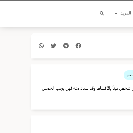
المزيد
خمس
رى شخص بيتاً بالأقساط وقد سدد منه فهل يجب الخمس