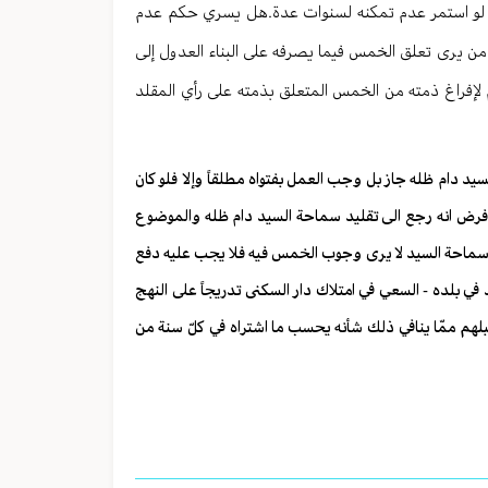
رفا لو استمر عدم تمكنه لسنوات عدة.هل يسري حكم عدم
 من يرى تعلق الخمس فيما يصرفه على البناء العدول إلى
م لإفراغ ذمته من الخمس المتعلق بذمته على رأي المقلد
السيد دام ظله جاز بل وجب العمل بفتواه مطلقاً وإلا فلو كان
ا فرض انه رجع الى تقليد سماحة السيد دام ظله والموضوع
سماحة السيد لا يرى وجوب الخمس فيه فلا يجب عليه دفع
في بلده - السعي في امتلاك دار السكنى تدريجاً على النهج
تقبلهم ممّا ينافي ذلك شأنه يحسب ما اشتراه في كلّ سنة من