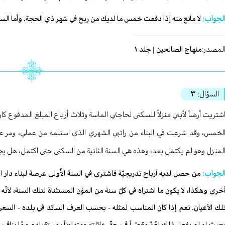
لجواب:
لا مانع منه إذا دفعت خمس ما لديك من ربح في شهر ذي الحجة. وأما السيد
لمصدر:
منهاج الصالحين | جلد ١
السؤال:
٣
شتريت أرضاً لأبني منزلاً للسكنى لحاجتي الماسة وثلاث أرباع المبلغ المدفوع 
لخمس، وقد شرعت في البناء من راتبي الشهري الذي استلمه من عملي، ومر ع
لمنزل وهو لم يكتمل بعد، وهذه هي السنة الثانية من السكنى حتى اكتمل، هل
لجواب:
من حصل لديه أرباح تدريجيّة فاشترى في السنة الأُولى عرصة لبناء دار السك
ُخرى وهكذا، لا يكون ما اشتراه في كلّ سنة من المؤن المستثناة لتلك السنة، لأنّ
لك الأعيان. نعم إذا كان المناسب لمثله - بحسب العرف السائد في بلده - السعي 
حيث لو لم‏ يفعل ذلك لعُدَّ مقصّراً في حقّ عائلته ومتهاوناً بمستقبلهم ممّا ين