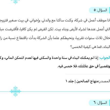
السؤال:
٥
نا موظف أعمل في شركة، وكنت ساكنا مع والدتي وإخواني في بيت صغير فتزو
لتي أعمل عندها لشراء الأرض وبناء بيت. لكن القرض لم يكن كافيا، فأقترضت مبل
لال ثلاث سنوات تقريبا، ونحيطكم علما بأن الشركة بدأت باقتطاع نسبة من ر
لبناء، فما هي كيفية الخمس؟
لجواب:
إذا لم يمكنك البناء في سنة واحدة والسكنى فيها لعدم التمكن المالي، وك
تقصيراً في حق عائلتك، فلا خمس فيه.
لمصدر:
منهاج الصالحين | جلد ١
السؤال:
٦