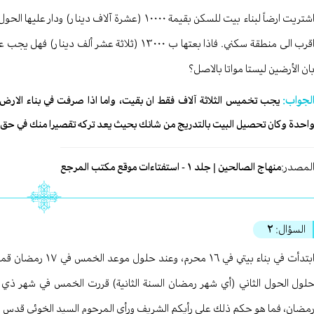
اشتريت ارضاً لبناء بيت للسكن بقيمة ١٠٠٠٠ (عشرة آ
اقرب الى منطقة سكني. فاذا بعتها ب ١٣٠٠٠ (ثلاثة ع
ان الأرضين ليستا مواتا بالاصل؟
لجواب:
يجب تخميس الثلاثة آلاف فقط ان بقيت، واما اذا صرفت في بناء الارض ا
احدة وكان تحصيل البيت بالتدريج من شانك بحيث يعد تركه تقصيرا منك في حق الع
لمصدر:
منهاج الصالحين | جلد ١ - استفتاءات موقع مكتب المرجع
السؤال:
٢
ابتدأت في بناء بيتي 
لول الحول الثاني (أي شهر رمضان السنة الثانية) قررت الخمس في شهر ذي 
مضان، فما هو حكم ذلك على رأيكم الشريف ورأي المرحوم السيد الخوئي قدس 