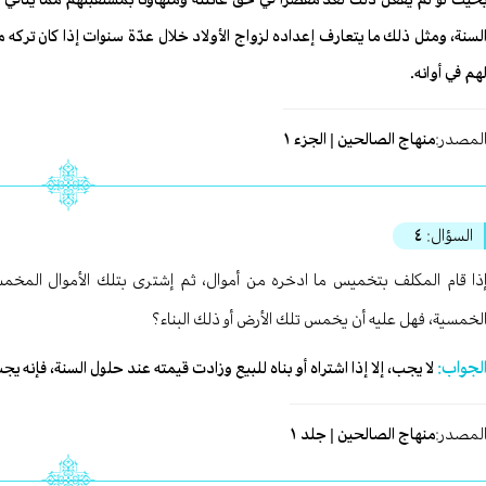
لسنة، ومثل ذلك ما يتعارف إعداده لزواج الأولاد خلال عدّة سنوات إذا كان تركه من
هم في أوانه.
لمصدر:
منهاج الصالحين | الجزء ١
السؤال:
٤
ذا قام المكلف بتخميس ما ادخره من أموال، ثم إشترى بتلك الأموال المخمس
لخمسية، فهل عليه أن يخمس تلك الأرض أو ذلك البناء؟
لجواب:
لا يجب، إلا إذا اشتراه أو بناه للبيع وزادت قيمته عند حلول السنة، فإنه 
لمصدر:
منهاج الصالحين | جلد ١