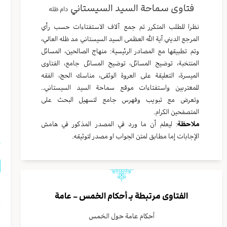
فتاوى سماحة السيد السيستاني
دام ظله
نظرا للطلب المتكرر تم جمع آلاف الاستفتاءات حسب رأي
المرجع الديني آية الله العظمى السيد السيستاني مد ظله العالي،
ب
وتم تطبيقها مع المصادر الرئيسية: منهاج الصالحين، المسائل
المنتخبة، توضيح المسائل، توضيح المسائل جامع، الفتاوى
ا
الميسرة، التعليقة على العروة الوثقى، مناسك الحج، الفقه
للمغتربين واستفتاءات موقع سماحة السيد السيستاني..
و
وتعرض مع تبويب وفهرس جامع لتسهيل البحث على
المتصفحين الكرام.
ا
ملاحظة
: ليعلم أن ما ورد في المصدر المذكور في هامش
الإجابات إما مطابق لمتن الجواب او مصدر لتوثيقه.
الفتاوى مرتبطة بـ
أحكام الخمس – عامة
ح
أحكام عامة حول الخمس
ر