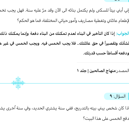
ني أبني بيتاً للسكنى ولم يكتمل بنائه الى الآن وقد مرّ عليه سنة. فهل يجب ت
إطعام عائلتي وتغطية مصاريف وأمور حياتي المختلفة، فما هو الحكم؟
لجواب:
إذا كان التأخير في البناء لعدم تمكنك من البناء دفعة وإنما يمكنك ذلك 
شأنك وتقصيراً في حق عائلتك.. فلا يجب الخمس فيه. ويجب الخمس في غير هذه
دفعه أقساطاً حسب قدرتك.
لمصدر:
منهاج الصالحين | جلد ١
السؤال:
٩
ذا كان شخص يبني بيته بالتدريج، ففي سنة يشتري الحديد، وفي سنة اُخرى يش
فع الخمس على هذا البيت؟