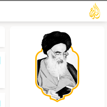
خطي
لى
لمحتوى
ه
ف