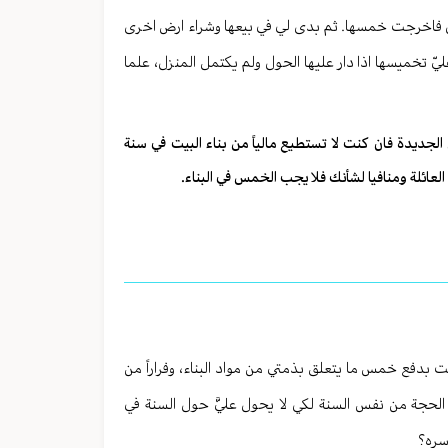
لاف دينار) ودار عليها الحول فاخرجت خمسها. ثم بدى لي في بيعها وشراء ارض اخرى
شر ألف دينار) فهل يجب عليّ تخميسها اذا دار عليها الحول ولم يكتمل المنزل، علما
لجديدة فان كنت لا تستطيع مالياً من بناء البيت في سنة
ائلة ومنافيا لشأنك فلا يجب الخمس في البناء.
في ١٦ محرم، وعند حلول موعد الخمس في ١٧ رمضان قمت بدفع خمس ما يتعلق بذمتي من مواد البناء، وفراراً من
الحجة من نفس السنة لكي لا يحول عليَّ حول السنة في
سره؟