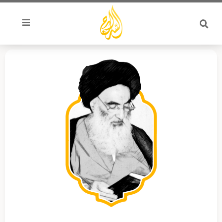
خطي
لى
لمحتوى