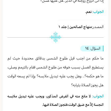
إذا اتى الزوج زوجته في الدبر..هل عليها غسل؟
الجواب:
نعم.
المصدر:
منهاج الصالحين | جلد ١
السؤال:
١٤
ما حكم من اجنب قبل طلوع الشمس بدقائق محدودة حيث لم
يستطيع الغسل بسبب خوفه من طلوع الشمس فقام بالتيمم وصلى،
ما هو حكمه؟.. وهل يجب عليه تبديل ملابسه؟ وإذا لم يسعه الوقت
هل يجوز الصلاة بثيابه؟
الجواب:
لا مانع منه في الفرض المذكور، ويجب عليه تبديل ملابسه
النجسة إلاّ مع ضيق الوقت،فتجوز الصلاة فيها.