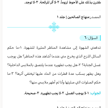
ىقترن بذلك على الأحوط لزوماً. ٢-لا أثر للرائحة. ٣-لا توجد.
المصدر:
منهاج الصالحين | جلد ١
السؤال:
٦
تدفعني الشهوة إلى مشاهدة المناظر المثيرة للشهوة. ١-ما حكم
السائل اللزج الذي يخرج مني عندما أشاهد هذه المناظر؟ هل يوجب
غسل الجنابة؟ ٢-هل يجب تطهيره عندما يلتصق بالملابس الداخلية؟
وهل يطهر بسكب عدة قطرات من الماء عليها ليختفي أثرها؟ ٣-ما
حكم الصلوات التي صليتها وأنا لم أطهر ملابسي منها؟
الجواب:
١-لا يوجب الغسل. ٢-لا يجب تطهيره. ٣-صحيحة.
المصدر:
منهاج الصالحين | جلد ١