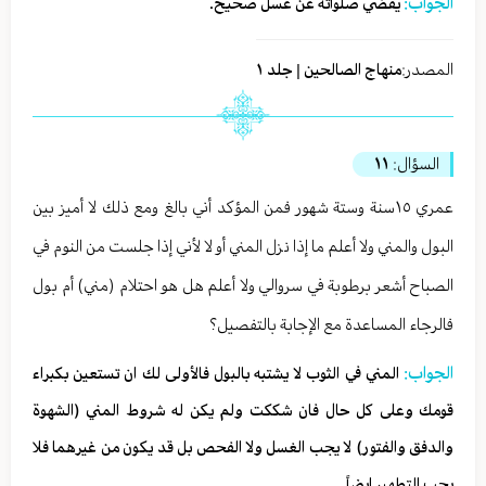
الجواب:
يقضي صلواته عن غسل صحيح.
المصدر:
منهاج الصالحين | جلد ١
السؤال:
١١
عمري ١٥سنة وستة شهور فمن المؤكد أني بالغ ومع ذلك لا أميز بين
البول والمني ولا أعلم ما إذا نزل المني أو لا لأني إذا جلست من النوم في
الصباح أشعر برطوبة في سروالي ولا أعلم هل هو احتلام (مني) أم بول
فالرجاء المساعدة مع الإجابة بالتفصيل؟
الجواب:
المني في الثوب لا يشتبه بالبول فالأولى لك ان تستعين بكبراء
قومك وعلى كل حال فان شككت ولم يكن له شروط المني (الشهوة
والدفق والفتور) لا يجب الغسل ولا الفحص بل قد يكون من غيرهما فلا
يجب التطهير ايضاً.