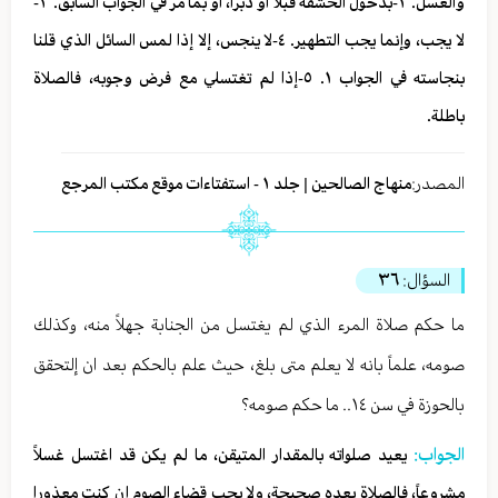
والغسل. ٢-بدخول الحشفة قبلاً أو دبراً، أو بما مر في الجواب السابق. ٣-
لا يجب، وإنما يجب التطهير. ٤-لا ينجس، إلا إذا لمس السائل الذي قلنا
بنجاسته في الجواب ١. ٥-إذا لم تغتسلي مع فرض وجوبه، فالصلاة
باطلة.
المصدر:
منهاج الصالحين | جلد ١ - استفتاءات موقع مكتب المرجع
السؤال:
٣٦
ما حكم صلاة المرء الذي لم يغتسل من الجنابة جهلاً منه، وكذلك
صومه، علماً بانه لا يعلم متى بلغ، حيث علم بالحكم بعد ان إلتحقق
بالحوزة في سن ١٤.. ما حكم صومه؟
الجواب:
يعيد صلواته بالمقدار المتيقن، ما لم يكن قد اغتسل غسلاً
مشروعاً، فالصلاة بعده صحيحة، ولا يجب قضاء الصوم إن كنت معذورا