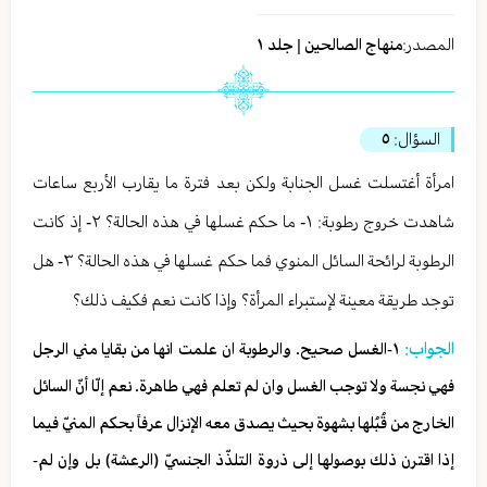
المصدر:
منهاج الصالحين | جلد ١
السؤال:
٥
امرأة أغتسلت غسل الجنابة ولكن بعد فترة ما يقارب الأربع ساعات
شاهدت خروج رطوبة: ١- ما حكم غسلها في هذه الحالة؟ ٢- إذ كانت
الرطوبة لرائحة السائل المنوي فما حكم غسلها في هذه الحالة؟ ٣- هل
توجد طريقة معينة لإستبراء المرأة؟ وإذا كانت نعم فكيف ذلك؟
الجواب:
١-الغسل صحيح. والرطوبة ان علمت انها من بقايا مني الرجل
فهي نجسة ولا توجب الغسل وان لم تعلم فهي طاهرة. نعم إلّا أنّ السائل
الخارج من قُبُلها بشهوة بحيث يصدق معه الإنزال عرفاً بحكم المنيّ فيما
إذا اقترن ذلك بوصولها إلى ذروة التلذّذ الجنسيّ (الرعشة) بل وإن لم­