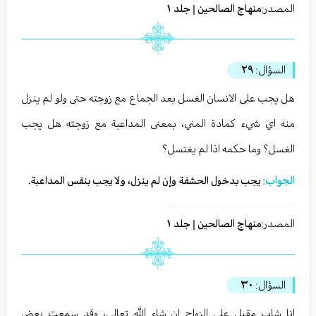
المصدر:
منهاج الصالحين | جلد ١
السؤال:
٢٩
هل يجب على الانسان الغسل بعد الجماع مع زوجته حتى ولو لم ينزل
منه اي شيء كمادة المني، بمعنى المداعبة مع زوجته هل يجب
الغسل؟ وما حكمه اذا لم يغتسل؟
الجواب:
يجب بدخول الحشفة وإن لم ينزل، ولا يجب بنفس المداعبة.
المصدر:
منهاج الصالحين | جلد ١
السؤال:
٣٠
انا شاب مقبل على الزواج ان شاء الله تعالى، وقد سمعت بعض