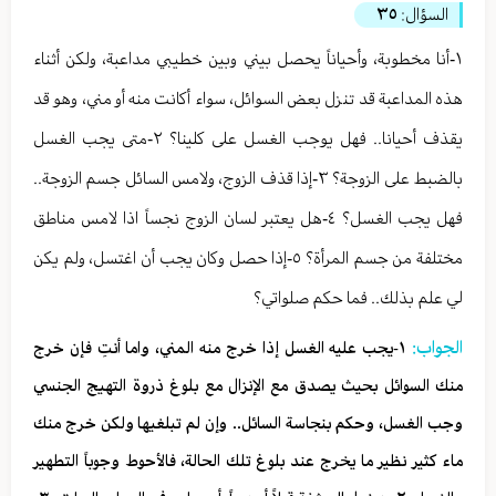
السؤال:
٣٥
١-أنا مخطوبة، وأحياناً يحصل بيني وبين خطيبي مداعبة، ولكن أثناء
هذه المداعبة قد تنزل بعض السوائل، سواء أكانت منه أو مني، وهو قد
يقذف أحيانا.. فهل يوجب الغسل على كلينا؟ ٢-متى يجب الغسل
بالضبط على الزوجة؟ ٣-إذا قذف الزوج، ولامس السائل جسم الزوجة..
فهل يجب الغسل؟ ٤-هل يعتبر لسان الزوج نجساً اذا لامس مناطق
مختلفة من جسم المرأة؟ ٥-إذا حصل وكان يجب أن اغتسل، ولم يكن
لي علم بذلك.. فما حكم صلواتي؟
الجواب:
١-يجب عليه الغسل إذا خرج منه المني، واما أنتِ فإن خرج
منك السوائل بحيث يصدق مع الإنزال مع بلوغ ذروة التهيج الجنسي
وجب الغسل، وحكم بنجاسة السائل.. وإن لم تبلغيها ولكن خرج منك
ماء كثير نظير ما يخرج عند بلوغ تلك الحالة، فالأحوط وجوباً التطهير