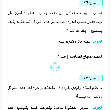
السؤال:
٢٦
شخص عمره ٢٠ سنة كان على جنابة، وطلب منه قرآءة القرآن على
ميت ففعل بسبب الحرج الشديد من عدم القرآءة.. فما حكمه وكيف
يستطيع ان يكفر عن هذا؟
الجواب:
عمله جائز ولاشيء عليه.
المصدر:
منهاج الصالحين | جلد ١
السؤال:
٢٧
ما حكم المذي والوذى والودي؟.. ماالحكم لو خرج احد هذه السوائل
والانسان لم يستبرأ؟
الجواب:
السوائل المذكورة طاهرة ولاتوجب غسلاً ولاوضوءاً، نعم