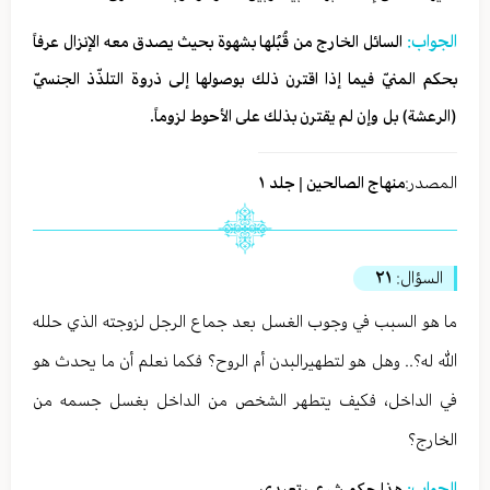
الجواب:
السائل الخارج من قُبُلها بشهوة بحيث يصدق معه الإنزال عرفاً
بحكم المنيّ فيما إذا اقترن ذلك بوصولها إلى ذروة التلذّذ الجنسيّ
(الرعشة) بل وإن لم يقترن بذلك على الأحوط لزوماً.
المصدر:
منهاج الصالحين | جلد ١
السؤال:
٢١
ما هو السبب في وجوب الغسل بعد جماع الرجل لزوجته الذي حلله
الله له؟.. وهل هو لتطهيرالبدن أم الروح؟ فكما نعلم أن ما يحدث هو
في الداخل، فكيف يتطهر الشخص من الداخل بغسل جسمه من
الخارج؟
الجواب:
هذا حكم شرعي تعبدي.