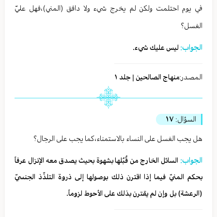
في يوم احتلمت ولكن لم يخرج شيء ولا دافق (المني)،فهل عليّ
الغسل؟
الجواب:
ليس عليك شيء.
المصدر:
منهاج الصالحين | جلد ١
السؤال:
١٧
هل يجب الغسل على النساء بالاستمناء،كما يجب على الرجال؟
الجواب:
السائل الخارج من قُبُلها بشهوة بحيث يصدق معه الإنزال عرفاً
بحكم المنيّ فيما إذا اقترن ذلك بوصولها إلى ذروة التلذّذ الجنسيّ
(الرعشة) بل وإن لم­ يقترن بذلك على الأحوط لزوماً.