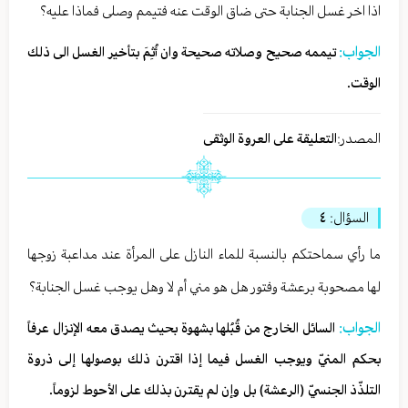
اذا اخر غسل الجنابة حتى ضاق الوقت عنه فتيمم وصلى فماذا عليه؟
الجواب:
تيممه صحيح وصلاته صحيحة وان أُثِمَ بتأخير الغسل الى ذلك
الوقت.
المصدر:
التعليقة على العروة الوثقى
السؤال:
٤
ما رأي سماحتكم بالنسبة للماء النازل على المرأة عند مداعبة زوجها
لها مصحوبة برعشة وفتور هل هو مني أم لا وهل يوجب غسل الجنابة؟
الجواب:
السائل الخارج من قُبُلها بشهوة بحيث يصدق معه الإنزال عرفاً
بحكم المنيّ ويوجب الغسل فيما إذا اقترن ذلك بوصولها إلى ذروة
التلذّذ الجنسيّ (الرعشة) بل وإن لم­ يقترن بذلك على الأحوط لزوماً.