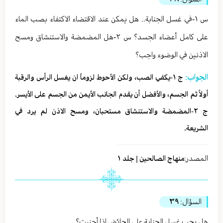
س ١-في غسل الجنابة.. هل يمكن عند الاقتضاء الاكتفاء بصب الماء
على كامل أعضاء الجسد؟ س ٢-هل المضمضة والاستنشاق ومسح
الاذنين في الوضوء واجب؟
الجواب:
ج ١-يكفي الصب، ولكن الأحوط لزوماً ان يغسل الرأس والرقبة
أولاً ثم الجسم، والأفضل أن يقدم الجانب الأيمن من الجسم على الأيسر.
ج ٢-المضمضة والاستنشاق مستحبان، ومسح الاذن لم يرد في
الشريعة.
المصدر:
منهاج الصالحين | جلد ١
السؤال:
٣٩
هل يجب غسل الجنابة على الحائض إذا أجنبت؟