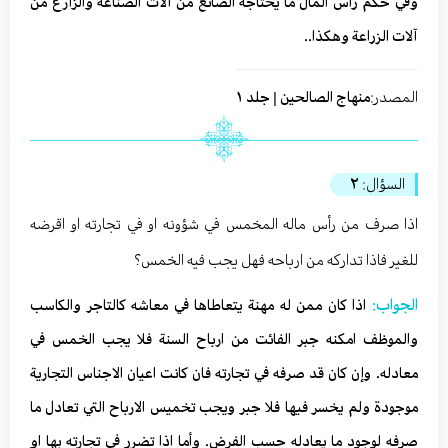
وفي حكم رأس المال ما يحتاجه الصانع من آلات الصناعة والزارع من
آلات الزراعة وهكذا..
المصدر:
منهاج الصالحين | جلد ١
السؤال:
٢
اذا صرف من رأس ماله المخمس في شؤونه او في تجارته او اقرضه
للغير فاذا تداركه من ارباحه فهل يجب فيه الخمس؟
الجواب:
اذا كان ممن له مهنة يتعاطاها في معاشه كالتاجر والكاسب
والموظف امكنه جبر الفائت من ارباح السنة فلا يجب الخمس في
معادله. وإن كان قد صرفه في تجارته فان كانت اعيان الاجناس التجارية
موجودة ولم يخسر فيها فلا جبر ويجب تخميس الارباح التي تعادل ما
صرفه لوجود ما يعادله حسب الفرض. وأما اذا تضرر في تجارته بها او