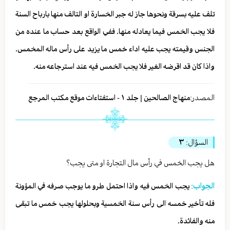
تلف عليه بسرقة ونحوها جاز له جبر الخسارة او التالف منها بارباح السنة
فلا يجب الخمس فيما يعادله منها. ففي الواقع بعد حساب ما عنده من
الجنس وقيمته يجب عليه اداء خمس ما يزيد على رأس ماله المخمس.
واذا كان قد اقرضه الغير فلا يجب الخمس فيه عند استرجاعه منه.
المصدر:
منهاج الصالحين | جلد ١ - استفتاءات موقع مكتب المرجع
السؤال:
٣
هل يجب الخمس في رأس مال التجارة او متى يجب؟
الجواب:
يجب الخمس فيه واذا احتمل طرو ما يوجب صرفه في المؤونة
فله تأخير خمسه الى رأس سنة الخمسية وبحلولها يجب خمس ما تبقى
منه والفائدة.