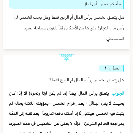
» أحكام خمس رأس المال
هل يتعلق الخمس برأس المال أم الربح فقط وهل يجب الخمس في
رأس مال التجارة وغيرها من الأحكام وفقاً لفتوى سماحة السيد
السيستاني
السؤال:
١
هل يتعلق الخمس برأس المال ام الربح فقط؟
الجواب:
يتعلق برأس المال ايضاً (ما لم يكن ارثا ونحوه) الا إذا كـان
بحيــث لا يفي البــاقي - بعد إخراج الخمس - بمؤونته اللائقة بحاله لم
‏يثبت فيه الخمس حينئذٍ، إلّا إذا أمكنه دفعه تدريجاً - بعد نقله إلى الذمّة
بمراجعة الحاكم الشرعيّ - فإنّه لا يعفى عن التخميس في هذه الصورة،