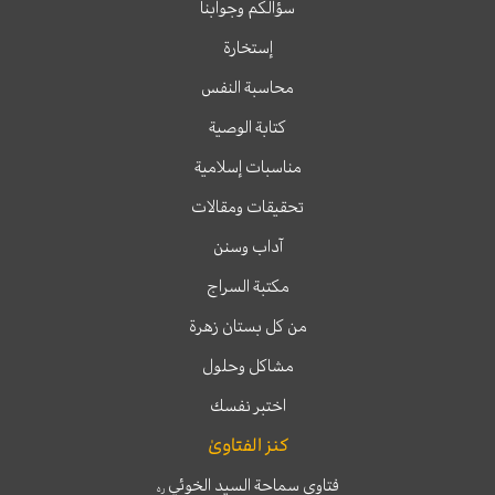
سؤالكم وجوابنا
إستخارة
محاسبة النفس
كتابة الوصية
مناسبات إسلامية
تحقيقات ومقالات
آداب وسنن
مكتبة السراج
من كل بستان زهرة
مشاكل وحلول
اختبر نفسك
كنز الفتاوىٰ
فتاوى سماحة السيد الخوئي
ره