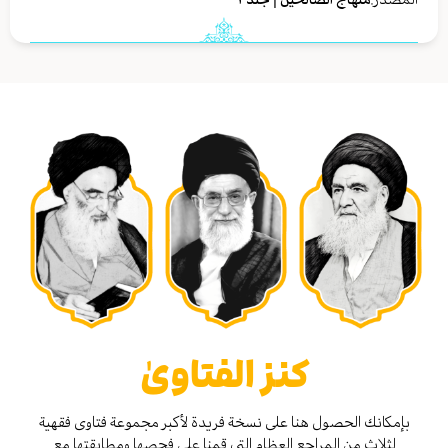
كنز الفتاوىٰ
بإمكانك الحصول هنا على نسخة فريدة لأكبر مجموعة فتاوى فقهية
لثلاث من المراجع العظام التي قمنا على فحصها ومطابقتها مع