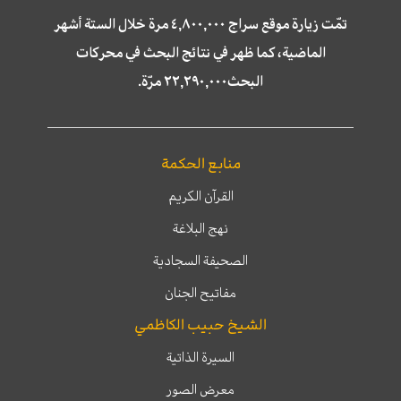
تمّت زيارة موقع سراج ٤,٨٠٠,٠٠٠ مرة خلال الستة أشهر
الماضية، كما ظهر في نتائج البحث في محركات
البحث٢٢,٢٩٠,٠٠٠ مرّة.
منابع الحكمة
القرآن الكريم
نهج البلاغة
الصحيفة السجادية
مفاتيح الجنان
الشيخ حبيب الكاظمي
السيرة الذاتية
معرض الصور