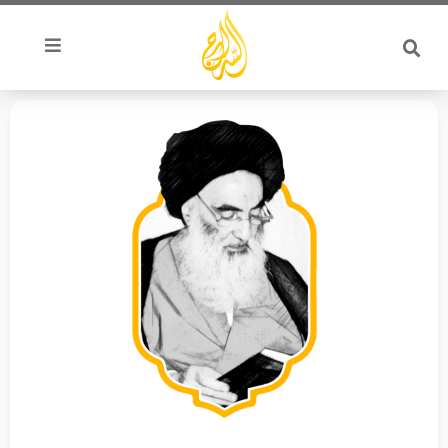
خطي
لى
لمحتوى