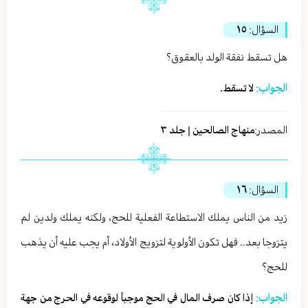
السؤال:
١٥
هل تسقط نفقة الولد بالعقوق؟
الجواب:
لا تسقط.
المصدر:
منهاج الصالحين | جلد ٣
السؤال:
١٦
زيد من الناس يملك الاستطاعة الفعلية للحج، ولكنه يملك ولدين لم
يتزوجا بعد.. فهل تكون الأولوية لتزويج الأولاد، أم يجب عليه أن يذهب
للحج؟
الجواب:
إذا كان صرف المال في الحج موجباً لوقوعه في الحرج من جهة