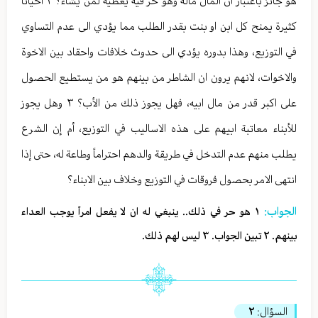
هو جائز باعتبار ان المال ماله وهو حر فيه يعطيه لمن يشاء؟ ٢ احياناً
كثيرة يمنح كل ابن او بنت بقدر الطلب مما يؤدي الى عدم التساوي
في التوزيع، وهذا بدوره يؤدي الى حدوث خلافات واحقاد بين الاخوة
والاخوات، لانهم يرون ان الشاطر من بينهم هو من يستطيع الحصول
على اكبر قدر من مال ابيه، فهل يجوز ذلك من الأب؟ ٣ وهل يجوز
للأبناء معاتبة ابيهم على هذه الاساليب في التوزيع، أم إن الشرع
يطلب منهم عدم التدخل في طريقة والدهم احتراماً وطاعة له، حتى إذا
انتهى الامر بحصول فروقات في التوزيع وخلاف بين الابناء؟
الجواب:
١ هو حر في ذلك.. ينبغي له ان لا يفعل امراً يوجب العداء
بينهم. ٢ تبين الجواب. ٣ ليس لهم ذلك.
السؤال:
٢