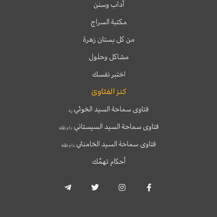
آداب وسنن
مكتبة السراج
من كل بستان زهرة
مشاكل وحلول
اختبر نفسك
كنز الفتاوىٰ
فتاوى سماحة السيد الخوئي
ره
فتاوى سماحة السيد السيستاني
دام ظله
فتاوى سماحة السيد الخامنئي
دام ظله
أحكام تهمّك
T
T
I
F
e
w
n
a
l
i
s
c
e
t
t
e
g
t
a
b
r
e
g
o