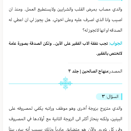
والدي مصاب بمرض القلب والشرايين ولايستطيع العمل. ومنذ ان
اصيب وانا الذي اصرف عليه وعلى اخوتي. هل يجوز لي ان اعطي له
الصدقه او انها لاتجوز له؟
الجواب:
تجب نفقة الاب الفقير على الأبن.. ولكن الصدقة بصورة عامة
لاتختص بالفقير.
المصدر:
منهاج الصالحين | جلد ٣
السؤال:
٣
والدي متزوج بزوجة اُخرى وهو موظف وراتبه يكفي لمصروفه على
البيتين، ولكنه ينحاز أكثر الى الزوجة الثانية مع أولادها في المصروف
وفي كل شيء. والآن هو متضايق مادياً وذلك بسبب أنه يبني بيتاً