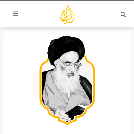
خطي
لى
لمحتوى