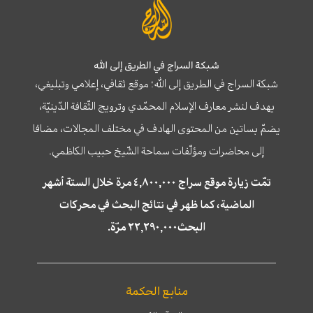
شبكة السراج في الطريق إلى الله
شبكة السراج في الطريق إلى الله؛ موقع ثقافي، إعلامي وتبليغي،
يهدف لنشر معارف الإسلام المحمّدي وترويج الثّقافة الدّينيّة،
يضمّ بساتين من المحتوى الهادف في مختلف المجالات، مضافا
إلى محاضرات ومؤلّفات سماحة الشّيخ حبيب الكاظمي.
تمّت زيارة موقع سراج ٤,٨٠٠,٠٠٠ مرة خلال الستة أشهر
الماضية، كما ظهر في نتائج البحث في محركات
البحث٢٢,٢٩٠,٠٠٠ مرّة.
منابع الحكمة