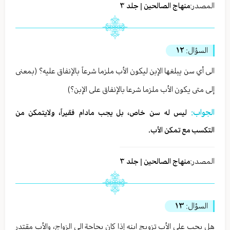
المصدر:
منهاج الصالحين | جلد ٣
السؤال:
١٢
الى أي سن يبلغها الإبن ليكون الأب ملزما شرعاً بالإنفاق عليه؟ (بمعنى
إلى متى يكون الأب ملزما شرعا بالإنفاق على الإبن؟)
الجواب:
ليس له سن خاص، بل يجب مادام فقيراً، ولايتمكن من
التكسب مع تمكن الأب.
المصدر:
منهاج الصالحين | جلد ٣
السؤال:
١٣
هل يجب على الأب تزويج ابنه إذا كان بحاجة الى الزواج، والأب مقتدر