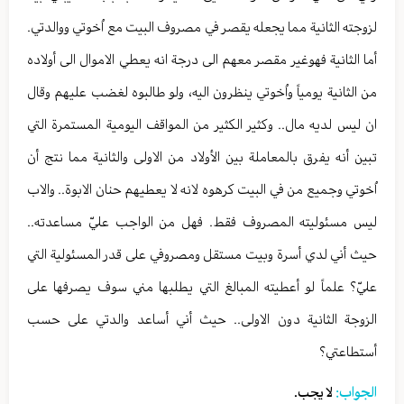
لزوجته الثانية مما يجعله يقصر في مصروف البيت مع اُخوتي ووالدتي.
أما الثانية فهوغير مقصر معهم الى درجة انه يعطي الاموال الى أولاده
من الثانية يومياً واُخوتي ينظرون اليه، ولو طالبوه لغضب عليهم وقال
ان ليس لديه مال.. وكثير الكثير من المواقف اليومية المستمرة التي
تبين أنه يفرق بالمعاملة بين الأولاد من الاولى والثانية مما نتج أن
اُخوتي وجميع من في البيت كرهوه لانه لا يعطيهم حنان الابوة.. والاب
ليس مسئوليته المصروف فقط. فهل من الواجب عليّ مساعدته..
حيث أني لدي أسرة وبيت مستقل ومصروفي على قدر المسئولية التي
عليّ؟ علماً لو أعطيته المبالغ التي يطلبها مني سوف يصرفها على
الزوجة الثانية دون الاولى.. حيث أني أساعد والدتي على حسب
أستطاعتي؟
الجواب:
لا يجب.