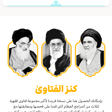
كنز الفتاوىٰ
بإمكانك الحصول هنا على نسخة فريدة لأكبر مجموعة فتاوى فقهية
لثلاث من المراجع العظام التي قمنا على فحصها ومطابقتها مع
المصادر، كما بإمكانك التمتع بفهرس سلس ونافع للجميع يمكنك من