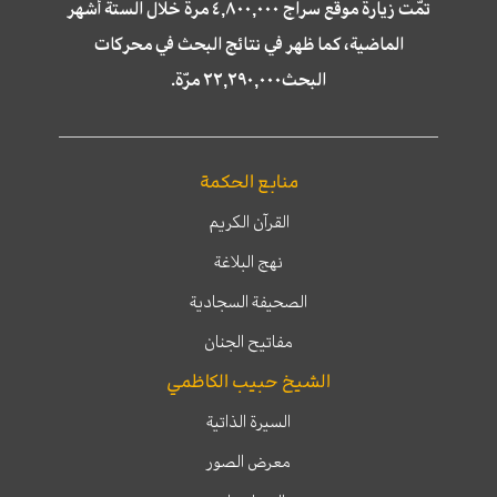
تمّت زيارة موقع سراج ٤,٨٠٠,٠٠٠ مرة خلال الستة أشهر
الماضية، كما ظهر في نتائج البحث في محركات
البحث٢٢,٢٩٠,٠٠٠ مرّة.
منابع الحكمة
القرآن الكريم
نهج البلاغة
الصحيفة السجادية
مفاتيح الجنان
الشيخ حبيب الكاظمي
السيرة الذاتية
معرض الصور