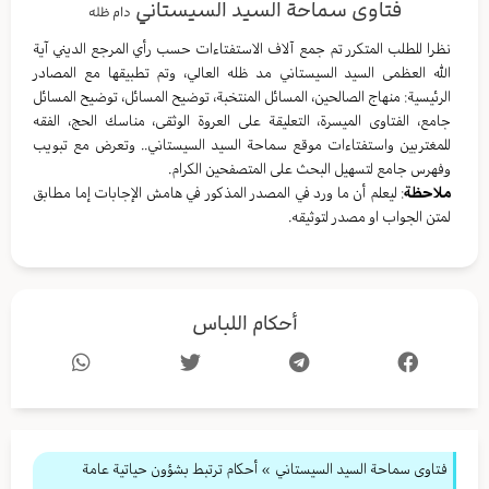
فتاوى سماحة السيد السيستاني
دام ظله
نظرا للطلب المتكرر تم جمع آلاف الاستفتاءات حسب رأي المرجع الديني آية
الله العظمى السيد السيستاني مد ظله العالي، وتم تطبيقها مع المصادر
الرئيسية: منهاج الصالحين، المسائل المنتخبة، توضيح المسائل، توضيح المسائل
جامع، الفتاوى الميسرة، التعليقة على العروة الوثقى، مناسك الحج، الفقه
للمغتربين واستفتاءات موقع سماحة السيد السيستاني.. وتعرض مع تبويب
وفهرس جامع لتسهيل البحث على المتصفحين الكرام.
ملاحظة
: ليعلم أن ما ورد في المصدر المذكور في هامش الإجابات إما مطابق
لمتن الجواب او مصدر لتوثيقه.
أحكام اللباس
فتاوى سماحة السيد السيستاني
»
أحكام ترتبط بشؤون حياتية عامة