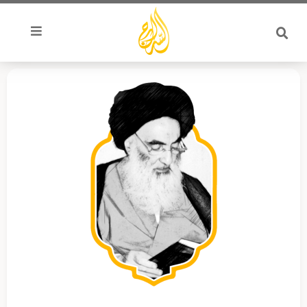
خطي
لى
لمحتوى