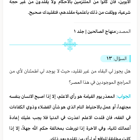
الابوين، فان كانوا من الملتزمين بالاحكام ولا يقلدون من غير حجة
شرعية، ووثقت من ذلك باعلمية مقلدهم، فتقليدك صحيح.
المصدر:
منهاج الصالحين | جلد ١
السؤال:
١٣
هل يجوز لي البقاء من غير تقليد، حيث لا يوجد لي اطمئنان لأي من
المراجع الموجودين في هذا العصر؟
الجواب:
المعذر يوم القيامة هو رأي الاعلم، إلا إذا اصبح الانسان بنفسه
مجتهداً، أو عمل بالاحتياط التام الذي هو شأن الفضلاء وذوي الكفاءات
في الفقه، فان قلدت الاعلم اعذرت في الدنيا فلا يجب عليك إعادة
أعمالك ثانية، وفي الآخرة إذا تورطت بمخالفة حكم الله جهلاً، إلا إذا
كانت مطابقة للواقع أو لرأي من تقلده بعد ذلك.