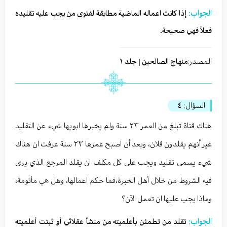
الجواب:
إذا كانت اعماله الماضية مطابقة لفتوى من يجب عليه تقليده
فعلاً فهي صحيحة.
المصدر:
منهاج الصالحين | جلد ١
السؤال:
٤
هناك فتاة تبلغ من العمر ٢٣ سنة ولم يخبرها ابويها شيء عن التقليد
غير أنهم يقلدون فلان، وبعد أن اصبح عمرها ٢٣ سنة عرفت ان هناك
شيء يسمى تقليد ويجب على كل مكلف ان يقلد المرجع الذي يرى
فيه الشروط من خلال أهل الخبرة،فما حكم اعمالها، وهل هي مأثومة،
وماذا يجب عليها ان تعمل الآن؟
الجواب:
تقلد من تطمئن بأعلميته من منشأ عقلائي أو ثبتت أعلميته