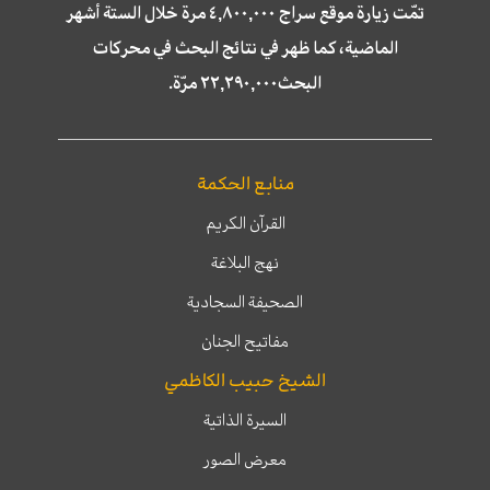
تمّت زيارة موقع سراج ٤,٨٠٠,٠٠٠ مرة خلال الستة أشهر
الماضية، كما ظهر في نتائج البحث في محركات
البحث٢٢,٢٩٠,٠٠٠ مرّة.
منابع الحكمة
القرآن الكريم
نهج البلاغة
الصحيفة السجادية
مفاتيح الجنان
الشيخ حبيب الكاظمي
السيرة الذاتية
معرض الصور