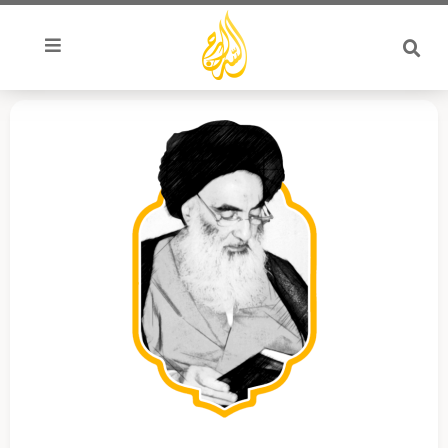
خطي
لى
لمحتوى