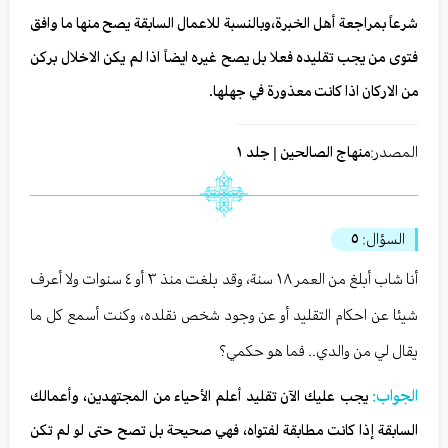
شرعاً بمراجعة أهل الخبرة،وبالنسبة للاعمال السابقة يصح منها ما وافق
فتوى من يجب تقليده فعلا بل يصح غيره ايضاً اذا لم يكن الاخلال بركن
من الاركان اذا كانت معذورة في جهلها.
المصدر:
منهاج الصالحين | جلد ١
السؤال:
٥
أنا شاب أبلغ من العمر ١٨ سنة، وقد بلغت منذ ٣ أو ٤ سنوات ولا أعرف
شيئا عن احكام التقليد أو عن وجود شخص نقلده، وكنت أسمع كل ما
يقال لي من والدي.. فما هو حكمي؟
الجواب:
يجب عليك الآن تقليد أعلم الأحياء من المجتهدين، وأعمالك
السابقة إذا كانت مطابقة لفتواه، فهي صحيحة بل تصح حتى لو لم تكن