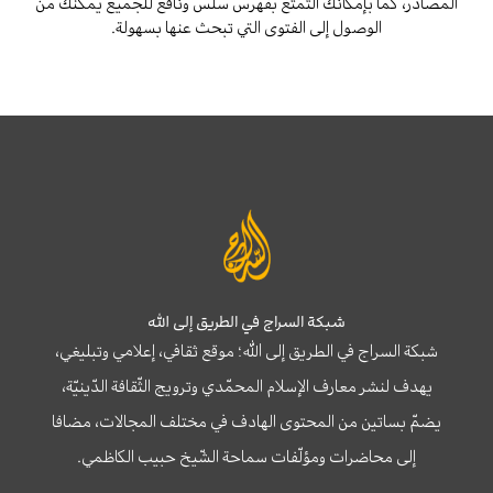
المصادر، كما بإمكانك التمتع بفهرس سلس ونافع للجميع يمكنك من
الوصول إلى الفتوى التي تبحث عنها بسهولة.
شبكة السراج في الطريق إلى الله
شبكة السراج في الطريق إلى الله؛ موقع ثقافي، إعلامي وتبليغي،
يهدف لنشر معارف الإسلام المحمّدي وترويج الثّقافة الدّينيّة،
يضمّ بساتين من المحتوى الهادف في مختلف المجالات، مضافا
إلى محاضرات ومؤلّفات سماحة الشّيخ حبيب الكاظمي.