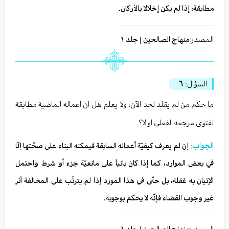
مطابقة، إذا لم يكن إخلالا بالأركان.
المصدر:
منهاج الصالحين | جلد ١
السؤال:
٦
ما حكم من لم يقلد لحد الآن، ولا يعلم هل ان اعماله الماضية مطابقة
لفتوى مرجعه الفعلي او لا؟
الجواب:
إن لم‏ يعرف كيفيّة أعماله السابقة فيمكنه البناء على صحّتها إلّا
في بعض الموارد، كما إذا كان بانياً على مانعيّة جزء أو شرط واحتمل
الإتيان به غفلة، بل حتّى في هذا المورد إذا لم ‏‏يترتّب على المخالفة أثر
غير وجوب القضاء فإنّه لا يحكم بوجوبه.
المصدر: