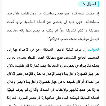
السؤال:
٨
إذا مضت عليه فترة، وهو يعمل بواجباته من دون تقليد، والآن قلد
سماحتكم.. فهل عليه أن يفحص عن اعماله الماضية، وانها كانت
مطابقة لارائكم الشريفة اولاً، ام يكفيه ما يعلم منها بانه مخالف،
فيعمل بوظيفته تجاهه حسب فتواكم؟
الجواب:
إن عرف كيفيّة الأعمال السابقة رجع في الاجتزاء بها إلى
المجتهد الجامع للشروط، فمع مطابقة العمل لفتواه يجتزئ به، بل
يحكم بالاجتزاء في بعض موارد المخالفة أيضاً، كما إذا كان تقليده للأوّل
عن جهل قصوريّ وأخلّ بما لا يضرّ الإخلال به لعذر، كالإخلال بغير الأركان
من الصلاة، أو كان تقليده له عن جهل تقصيريّ وأخلّ بما لا يضرّ الإخلال
به إلّا عن عمدٍ كالجهر والإخفات في الصلاة. وأمّا إن لم‏ يعرف كيفيّة
أعماله السابقة فيمكنه البناء على صحّتها إلّا في بعض الموارد، كما إذا
كان بانياً على مانعيّة جزء أو شرط واحتمل الإتيان به غفلة، بل حتّى في