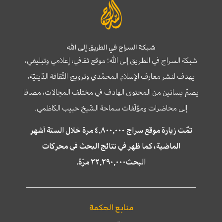
شبكة السراج في الطريق إلى الله
شبكة السراج في الطريق إلى الله؛ موقع ثقافي، إعلامي وتبليغي،
يهدف لنشر معارف الإسلام المحمّدي وترويج الثّقافة الدّينيّة،
يضمّ بساتين من المحتوى الهادف في مختلف المجالات، مضافا
إلى محاضرات ومؤلّفات سماحة الشّيخ حبيب الكاظمي.
تمّت زيارة موقع سراج ٤,٨٠٠,٠٠٠ مرة خلال الستة أشهر
الماضية، كما ظهر في نتائج البحث في محركات
البحث٢٢,٢٩٠,٠٠٠ مرّة.
منابع الحكمة