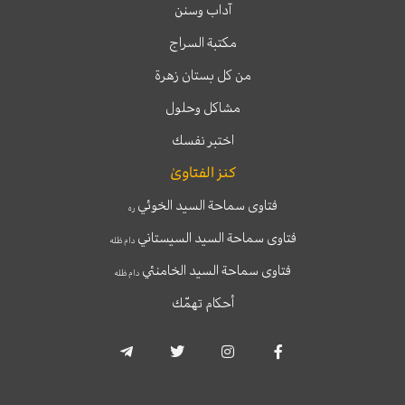
آداب وسنن
مكتبة السراج
من كل بستان زهرة
مشاكل وحلول
اختبر نفسك
كنز الفتاوىٰ
فتاوى سماحة السيد الخوئي
ره
فتاوى سماحة السيد السيستاني
دام ظله
فتاوى سماحة السيد الخامنئي
دام ظله
أحكام تهمّك
T
T
I
F
e
w
n
a
l
i
s
c
e
t
t
e
g
t
a
b
r
e
g
o