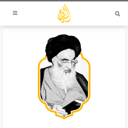
خطي
لى
لمحتوى