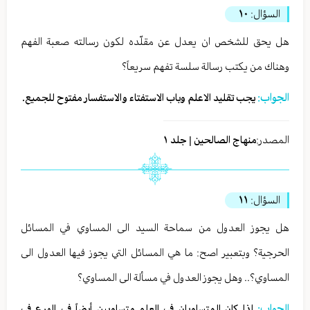
السؤال:
١٠
هل يحق للشخص ان يعدل عن مقلّده لكون رسالته صعبة الفهم
وهناك من يكتب رسالة سلسة تفهم سريعاً؟
الجواب:
يجب تقليد الاعلم وباب الاستفتاء والاستفسار مفتوح للجميع.
المصدر:
منهاج الصالحين | جلد ١
السؤال:
١١
هل يجوز العدول من سماحة السيد الى المساوي في المسائل
الحرجية؟ وبتعبير اصح: ما هي المسائل التي يجوز فيها العدول الى
المساوي؟.. وهل يجوز العدول في مسألة الى المساوي؟
الجواب:
إذا كان المتساويان في العلم متساويين أيضاً في الورع في