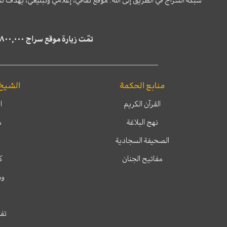
شبكة السراج في الطريق إلى الله؛ موقع ثقافي، إعلامي وتبليغي، يهدف ل
تمّت زيارة موقع سراج ٤,٨٠٠,٠٠٠ مرة خلال الستة أشهر الماضية، كما ظهر في نتائج البحث في محركات البحث٢٢,٢٩٠,٠٠٠ مرّة.
منابع الحكمة
الشيخ
القرآن الكريم
ا
نهج البلاغة
م
الصحيفة السجادية
مفاتيح الجنان
ك
وم
تفس