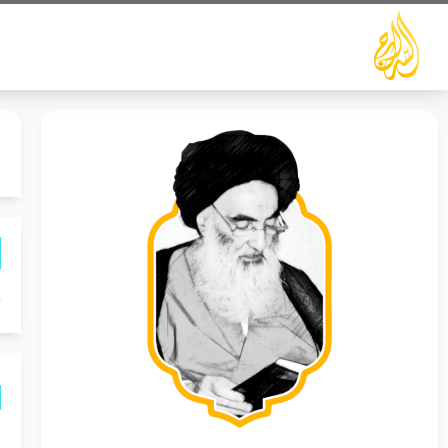
خطي
لى
لمحتوى
ح
ه