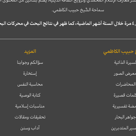
نشر معارف الإسلام المحمّدي وترويج الثّقافة الدّينيّة، يضمّ بساتين من المحت
سماحة الشّيخ حبيب الكاظمي.
 حبيب الكاظمي
المزيد
لسيرة الذاتية
سؤالكم وجوابنا
عرض الصور
إستخارة
المحاضرات
محاسبة النفس
لمات قصيرة
كتابة الوصية
ضة تفسيرية
مناسبات إسلامية
جواهر البحار
تحقيقات ومقالات
ير المتدبرين
آداب وسنن