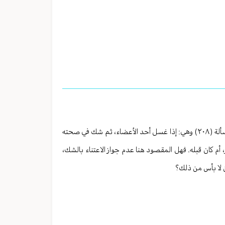
توجد مسألة في الجزء الأول من كتاب منهاج الصالحين في باب الغسل، ورقم المسألة (٢٠٨) وهي: إذا غسل أحد الأعضاء، ثم شك في صحته
أم كان قبله. فهل المقصود هنا عدم جواز الاعتناء بالشك،
كن لا بأس من ذلك؟