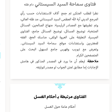
فتاوى سماحة السيد السيستاني
دام ظله
ا
نظرا للطلب المتكرر تم جمع آلاف الاستفتاءات حسب رأي
ا
المرجع الديني آية الله العظمى السيد السيستاني مد ظله العالي،
وتم تطبيقها مع المصادر الرئيسية: منهاج الصالحين، المسائل
المنتخبة، توضيح المسائل، توضيح المسائل جامع، الفتاوى
ا
الميسرة، التعليقة على العروة الوثقى، مناسك الحج، الفقه
للمغتربين واستفتاءات موقع سماحة السيد السيستاني..
وتعرض مع تبويب وفهرس جامع لتسهيل البحث على
المتصفحين الكرام.
ملاحظة
: ليعلم أن ما ورد في المصدر المذكور في هامش
الإجابات إما مطابق لمتن الجواب او مصدر لتوثيقه.
و
أ
ا
الفتاوى مرتبطة بـ
أحكام الغسل
أحكام عامة حول الغسل
ا