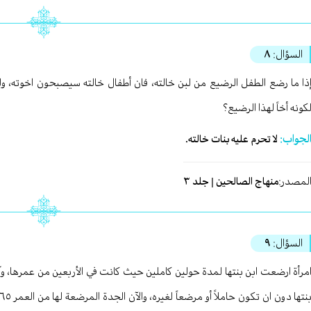
السؤال:
٨
ذا ما رضع الطفل الرضيع من لبن خالته، فان أطفال خالته سيصبحون اخوته، ول
كونه أخاً لهذا الرضيع؟
لجواب:
لا تحرم عليه بنات خالته.
لمصدر:
منهاج الصالحين | جلد ٣
السؤال:
٩