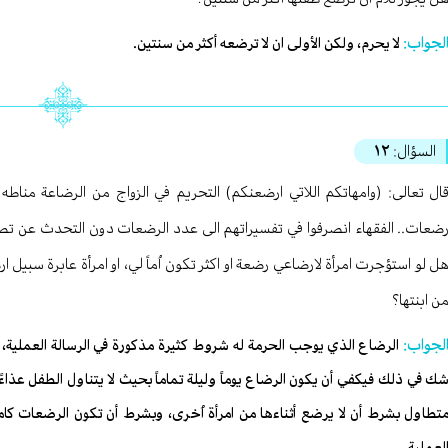
لجواب:
لا يحرم، ولكن الأولى ان لا ترضعه أكثر من سنتين.
السؤال:
١٢
ال تعالى: (وامهاتكم اللاتي ارضعنكم) التحريم في الزواج من الرضاعة مناط
ضعات.. الفقهاء انصرفوا في تفسيراتهم الى عدد الرضعات دون التحدث عن تصريف ا
ل لو استؤجرت امرأة لارضاعي رضعة او اكثر تكون اُماً لي، او امرأة عابرة سبيل ارض
ن ابنتها؟
لجواب:
الرضاع الذي يوجب الحرمة له شروط كثيرة مذكورة في الرسالة العملية،
ك في ذلك فيكفي أن يكون الرضاع يوماً وليلة تماماً بحيث لا يتناول الطفل عذاء
تطاول بشرط أن لا يرضع أثناءها من امرأة اُخرى، وبشرط أن تكون الرضعات كا
لعملية.