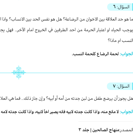
السؤال:
٦
ا هو حد العلاقة بين الاخوان من الرضاعة؟ هل هو نفس الحد بين الانساب؟ واذا ادى
وجب الحياء او اعتبار الحرمة من احد الطرفين في الخروج امام الآخر.. فهل يج
لنسب ام ماذا؟
لجواب:
لحمة الرضاع كلحمة النسب.
السؤال:
٧
ل يجوز أن يرضع طفل من لبن جدته من أمه أو أبيه؟ و إن جاز ذلك.. فما هي العلا
لجواب:
لا مانع منه، واذا كانت جدته لابيه فانه يصير اخاً لابيه، واذا كانت جدته ل
لمصدر:
منهاج الصالحين | جلد ٣