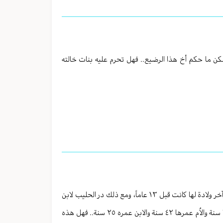
كن ما حكم أخ هذا الرضيع.. فهل تحرم عليه بنات خالته
امرأة ارضعت ابن بنتها لمدة حولين كاملين حيث كانت في الأربعين من عمرها، وآخر ولادة لها كانت قبل ١٣ عاماً، ومع ذلك در الحليب لابن
بنتها دون ان تكون حاملاً أو مرضعاً لغيره، والآن الجدة المرضعة لها من العمر ٦٥ سنة والاُم عمرها ٤٢ سنة والابن عمره ٢٥ سنة.. فهل هذه