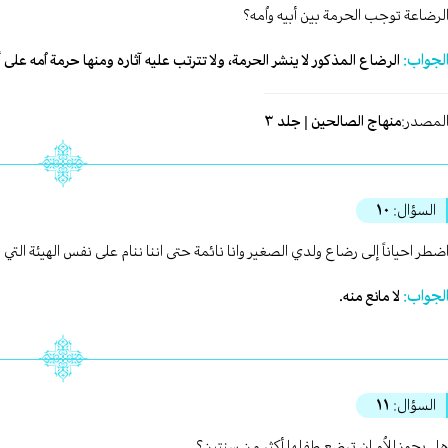
لرضاعة توجب الحرمة بين أبيه واُمه؟
لجواب:
الرضاع المذكور لا ينشر الحرمة، ولا تترتب عليه آثاره ومنها حرمة اُمه على
لمصدر:
منهاج الصالحين | جلد ٣
السؤال:
١٠
ضطر احياناً إلى رضاع ولدي الصغير وانا نائمة حتى اننا ننام على نفس الهيئة الت
لجواب:
لا مانع منه.
السؤال:
١١
ل يجوز للاُم ان ترضع طفلها أكثر من سنتين؟