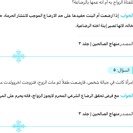
لفتاة الزواج به أم انه عمها بالرضاعة؟
لجواب:
إذا ارضعت أم البنت حفيدها على حد الارضاع الموجب لانتشار الحرمة، حر
اله، لانها تصير إبنة اخته الرضاعية.
لمصدر:
منهاج الصالحين | جلد ٣
السؤال:
٥
مرأة كانت في حبالة شخص، فارضعت طفلاً ثم مات الزوج، فتزوجت اخروولدت منه ب
لجواب:
مع فرض تحقق الرضاع الشرعي المحرم لايجوز الزواج، فانه يحرم على المرت
لمصدر:
منهاج الصالحين | جلد ٣