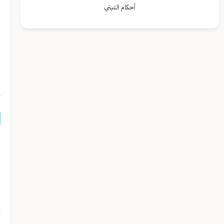
ل
أحكام التبني
ا
خ
ا
ا
ا
ا