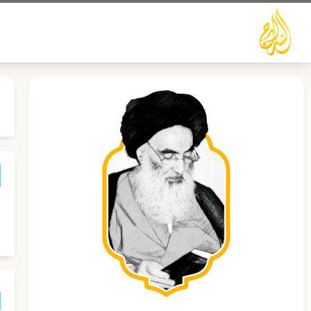
خطي
لى
لمحتوى
م
ا