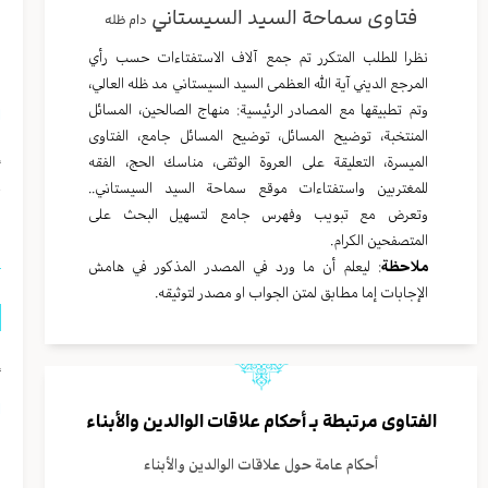
فتاوى سماحة السيد السيستاني
دام ظله
ي
نظرا للطلب المتكرر تم جمع آلاف الاستفتاءات حسب رأي
ل
المرجع الديني آية الله العظمى السيد السيستاني مد ظله العالي،
وتم تطبيقها مع المصادر الرئيسية: منهاج الصالحين، المسائل
ا
المنتخبة، توضيح المسائل، توضيح المسائل جامع، الفتاوى
إ
الميسرة، التعليقة على العروة الوثقى، مناسك الحج، الفقه
للمغتربين واستفتاءات موقع سماحة السيد السيستاني..
وتعرض مع تبويب وفهرس جامع لتسهيل البحث على
ا
المتصفحين الكرام.
ملاحظة
: ليعلم أن ما ورد في المصدر المذكور في هامش
الإجابات إما مطابق لمتن الجواب او مصدر لتوثيقه.
إ
ا
الفتاوى مرتبطة بـ
أحكام علاقات الوالدين والأبناء
ا
أحكام عامة حول علاقات الوالدين والأبناء
ل