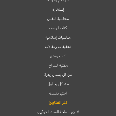
سؤالكم وجوابنا
إستخارة
محاسبة النفس
كتابة الوصية
مناسبات إسلامية
تحقيقات ومقالات
آداب وسنن
مكتبة السراج
من كل بستان زهرة
مشاكل وحلول
اختبر نفسك
كنز الفتاوىٰ
فتاوى سماحة السيد الخوئي
ره