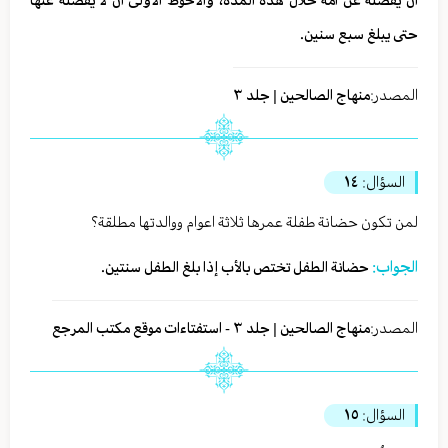
ان يفصله عن امه خلال هذه المدة، والاحوط الاولى ان لا يفصله عنها
حتى يبلغ سبع سنين.
المصدر:
منهاج الصالحين | جلد ٣
السؤال:
١٤
لمن تكون حضانة طفلة عمرها ثلاثة اعوام ووالدتها مطلقة؟
الجواب:
حضانة الطفل تختص بالأب إذا بلغ الطفل سنتین.
المصدر:
منهاج الصالحين | جلد ٣ - استفتاءات موقع مكتب المرجع
السؤال:
١٥