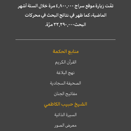
تمّت زيارة موقع سراج ٤,٨٠٠,٠٠٠ مرة خلال الستة أشهر
الماضية، كما ظهر في نتائج البحث في محركات
البحث٢٢,٢٩٠,٠٠٠ مرّة.
منابع الحكمة
القرآن الكريم
نهج البلاغة
الصحيفة السجادية
مفاتيح الجنان
الشيخ حبيب الكاظمي
السيرة الذاتية
معرض الصور