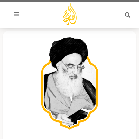
خطي
لى
لمحتوى