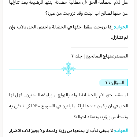
هل للاُم المطلقة الحق في مطالبة حضانة ابنتها الرضيعة بعد تنازلها
عن حقها لصالح اب البنت وقد تزوجت من غيره؟
الجواب:
إذا تزوجت سقط حقها في الحضانة واختص الحق بالاب وإن
لم تتنازل.
المصدر:
منهاج الصالحين | جلد ٣
السؤال:
١٦
لو سقط حق الام بالحضانة للولد بالزواج او ببلوغه السنتين.. فهل لها
الحق في ان يكون عندها ليلة او ليلتين في الاسبوع مثلا لكي تلتقي به
وتستأنس برؤيته وتتفقد احواله؟
الجواب:
لا ينبغي للأب ان يمنعها من رؤية ولدها، ولا يجوز للاب الاضرار