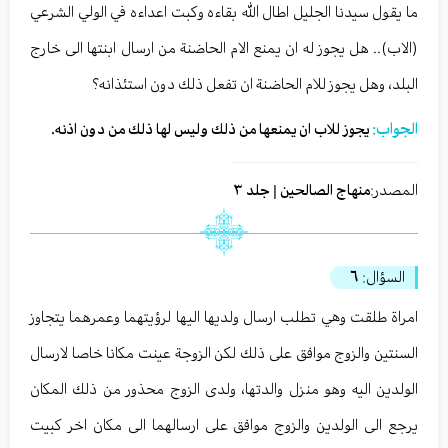
ما يقول سيدنا الجليل اطال الله بقاءه وكبت اعداءه في الولي الشرعي
(الاب).. هل يجوز له ان يمنع الام الحاضنة من ارسال ابنتها الى خارج
البلد، وهل يجوز للام الحاضنة ان تفعل ذلك دون استئذانه؟
الجواب:
يجوز للاب ان يمنعها من ذلك وليس لها ذلك من دون اذنه.
المصدر:
منهاج الصالحين | جلد ٣
السؤال:
٦
امراة طلقت وهي تطلب ارسال ولديها اليها لرؤيتهما وعمرهما يتجاوز
السنتين والزوج موافق على ذلك لكن الزوجة عينت مكانا خاصا لارسال
الولدين اليه وهو منزل والدتها، ولدى الزوج محذور من ذلك المكان
يرجع الى الولدين والزوج موافق على ارسالهما الى مكان اخر كبيت