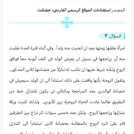
المصدر:
استفتاءات الموقع الرسمي الفارسي، حضانت
السؤال:
٢
امرأة طلقها زوجها بعد ان انجبت منه ولداً.. وفي أثناء فترة العدة طلبت
منه أن يراجعها في سبيل ان يعيش الولد في كنف أبويه معاً فوافق
الزوج ولكنه شرط عليها ان تكتب له تنازلاً عن حضانتها للابن المذكور..
وتقول الزوجة بأنها وافقت على ذلك استناداً الى ان الولد سيعيش في
حضانة الوالدين بعد المراجعة وبالتالي لن يكون للتنازل خط من
التطبيق طالما عادت الحياة الزوجية بين الأبوين.. ولذلك كتبت ورقة
بتنازلها وراجعها الزوج.. ولكن بعد خمس سنوات ثار نزاع بين الطرفين
قام على اثره الزوج بالمطالبة بحضانة الابن استناداً الى التنازل
المذكوز.. السؤال: هل يسرى التنازل المذكور في مواجهة الام بعد