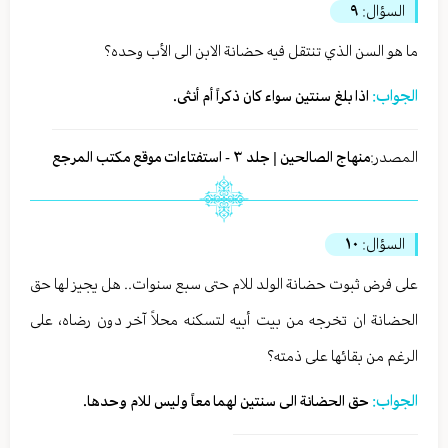
السؤال:
٩
ما هو السن الذي تنتقل فيه حضانة الابن الى الأب وحده؟
الجواب:
اذا بلغ سنتين سواء كان ذكراً أم أنثى.
المصدر:
منهاج الصالحين | جلد ٣ - استفتاءات موقع مكتب المرجع
السؤال:
١٠
على فرض ثبوت حضانة الولد للام حتى سبع سنوات.. هل يجيز لها حق
الحضانة ان تخرجه من بيت أبيه لتسكنه محلاً آخر دون رضاه، على
الرغم من بقائها على ذمته؟
الجواب:
حق الحضانة الى سنتين لهما معاً وليس للام وحدها.