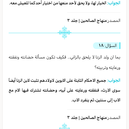
الجواب:
الخيار لها، ولا يحق لأحد منعها من اختيار أحدكما للعيش معه.
المصدر:
منهاج الصالحين | جلد ٣
السؤال:
١٨
بما ان ولد الزنا لا يلحق بالزاني.. فكيف تكون مسألة حضانته ونفقته
ورعايته وتربيته؟
الجواب:
جميع الاحكام الثابتة على الابوين لاولادهم تثبت لابن الزنا أيضاً
سوى الارث، فنفقته ورعايته على أبيه، وحضانته تشترك فيها الام مع
الاب إلى سنتين، ثم ينفرد الاب.
المصدر:
منهاج الصالحين | جلد ٣