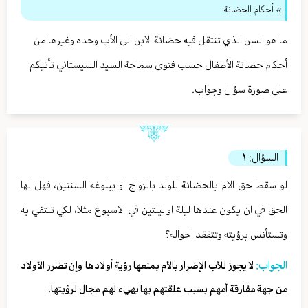
» أحكام الحضانة
ما هو السن الذي تنتقل فيه حضانة الابن الى الأب وحده وغيرها من
أحكام حضانة الأطفال حسب فتوى سماحة السيد السيستاني تأتيكم
على صورة سؤال وجواب.
السؤال:
١
لو سقط حق الام بالحضانة للولد بالزواج او ببلوغه السنتين، فهل لها
الحق في ان يكون عندها ليلة او ليلتين في الاسبوع مثلا، لكي تلتقي به
وتستأنس برؤيته وتتفقد احواله؟
الجواب:
لا يجوز للأب الإضرار بالأم بمنعها رؤية أولادها وإن تضرر الأولاد
من جهة مفارقة أمهم بسبب علقتهم بها يهيء لهم مجال لرؤيتها.