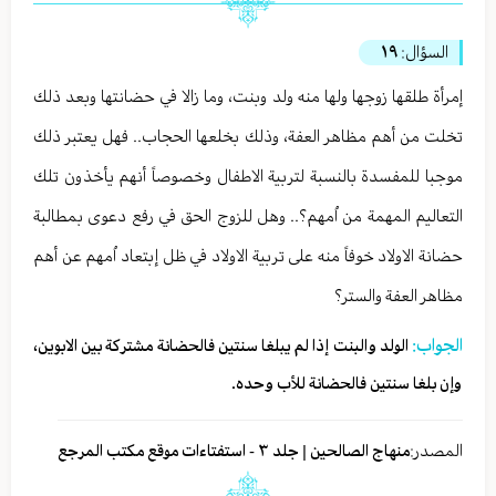
السؤال:
١٩
إمرأة طلقها زوجها ولها منه ولد وبنت، وما زالا في حضانتها وبعد ذلك
تخلت من أهم مظاهر العفة، وذلك بخلعها الحجاب.. فهل يعتبر ذلك
موجبا للمفسدة بالنسبة لتربية الاطفال وخصوصاً أنهم يأخذون تلك
التعاليم المهمة من اُمهم؟.. وهل للزوج الحق في رفع دعوى بمطالبة
حضانة الاولاد خوفاً منه على تربية الاولاد في ظل إبتعاد اُمهم عن أهم
مظاهر العفة والستر؟
الجواب:
الولد والبنت إذا لم يبلغا سنتين فالحضانة مشتركة بين الابوين،
وإن بلغا سنتين فالحضانة للأب وحده.
المصدر:
منهاج الصالحين | جلد ٣ - استفتاءات موقع مكتب المرجع