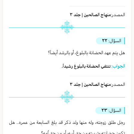
المصدر:
منهاج الصالحين | جلد ٣
السؤال:
٢٢
هل يتم عهد الحضانة بالبلوغ، أو بالرشد أيضاً؟
الجواب:
تنتفي الحضانة بالبلوغ رشيداً.
المصدر:
منهاج الصالحين | جلد ٣
السؤال:
٢٣
رجل طلق زوجته، وله منها ولد ذكر قد بلغ السابعة من عمره.. هل
تكون حضانته وتربيته من حق أبيه، أم من حق اُمه؟