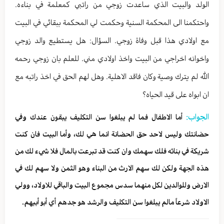
الولد والبيت الذي ساعدت زوجي من راتبي كمعلمة في بناءه.
واحتكمنا الى المحكمة السنية وحكمت لي المحكمة ببقائي في البيت
مع اولادي هذا قبل وفاة زوجي. السؤال: هل يستطيع والد زوجي
واخوانه اخراجي من البيت واخذ اولادي مني. للعلم بان زوجي رحمه
الله لم يترك وصية وكان فاقد الاهلية. وهل لهم الحق في اخذ راتبه مع
ان ابواه على قيد الحياه؟
الجواب:
أما الاطفال فما لم يبلغوا سن التكليف يبقون عندك وفي
حضانتك وليس لاحد حق الحضانة انما هي لك، وأما البيت فان كنت
شريكة في بنائه فلك سهمك وان كنت قد تبرعت بالمال فلا شيء لك من
هذه الجهة ولكن لك سهم الارث من البناء وهو الثمن ولا سهم لك في
الارض وللوالدين لكل منهما سدس مجموع البيت والباقي للاولاد، وولي
الاولاد شرعاً مالم يبلغوا سن التكليف والرشد هو جدهم أي أبو أبيهم.