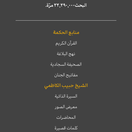
البحث٢٢,٢٩٠,٠٠٠ مرّة.
منابع الحكمة
القرآن الكريم
نهج البلاغة
الصحيفة السجادية
مفاتيح الجنان
الشيخ حبيب الكاظمي
السيرة الذاتية
معرض الصور
المحاضرات
كلمات قصيرة