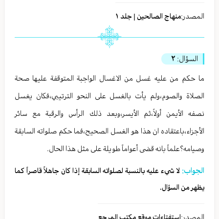
المصدر:
منهاج الصالحين | جلد ١
السؤال:
٢
ما حكم من عليه غسل من الاغسال الواجبة المتوقفة عليها صحة
الصلاة والصوم،ولم يأت بالغسل على النحو الترتيبي،فكان يغسل
نصفه الأيمن أولاً،ثم الأيسر،وبعد ذلك الرأس والرقبة مع سائر
الأجزاء،باعتقاده ان هذا هو الغسل الصحيح،فما حكم صلواته السابقة
وصيامه؟علماً بانه قضى أعواماً طويلة على مثل هذا الحال.
الجواب:
لا شيء عليه بالنسبة لصلواته السابقة إذا كان جاهلاً قاصراً كما
يظهر من السؤال.
المصدر:
استفتاءات موقع مكتب المرجع