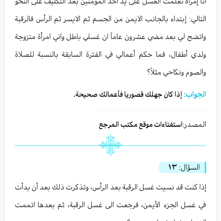
أنا إمرأة تعلمت الغسل على يد أحد المؤمنين بعد التكليف على النحو
التالي: إبتداء بالجانب الايمن من الجسم ثم الايسر ثم الرأس فالرقبة
واتضح لي بعد مضي عشرون عاماً ان غسلي باطل واني امرأة متزوجة
ولدي أطفال، فما حكم أعمالي في الفترة السابقة بالنسبة للصلاة
والصوم ونكاحي مثلاً؟
الجواب:
إذا كان جهلك قصوريا فأعمالك صحيحة.
المصدر:
استفتاءات موقع مكتب المرجع
السؤال:
١٣
إذا كنت قد نسيت غسل الرقبة بعد الرأس، وتذكرت ذلك بعد أن بدأت
في غسل الجزء الأيمن، فرجعت الى غسل الرقبة، ثم بعدها اتممت