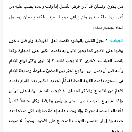
هل يكون الإنسان قد أدّى فرض الغُسل إذا وقف والماء يصب عليه من
أعلى بواسطة صنبور ولم يراعي ترتيبا معينا، ولكنه يطمئن بوصول
الماء لجميع بدنه؟
الجواب:
١ يجوز الاتيان بالوضوء بقصد فعل الفريضة ولو قبل دخول
وقتها على الاظهر كما يجوز الاتيان به بقصد الكون على الطهارة وكذا
بقصد العبادات الاخرى. ٢ لا يجب ذلك. ٣ إذا نوى وكبّر فرفع الإمام
رأسه قبل أن يصل إلى الركوع تخيّر بين المضيّ منفرداً، ومتابعة الإمام
في السجود بقصد القربة المطلقة، ثُمَّ تجديد التكبير بعد القيام بقصد
الأعمّ من الافتتاح والذكر المطلق. ٤ لایجب تقدیم الرقبة علی الرأس
وإذا لم يراع الترتيب بين البدن والرأس والرقبة وكان جاهلاً قاصراً
فأعماله الماضية مجزية وإلا وجب عليه إعادة صلواته التي صلاها بعد
حدثه وقبل ان يغتسل بالترتيب الصحيح على الأحوط وجوباً. ٥ صومه
صحيح.