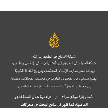
شبكة السراج في الطريق إلى الله
شبكة السراج في الطريق إلى الله؛ موقع ثقافي، إعلامي وتبليغي،
يهدف لنشر معارف الإسلام المحمّدي وترويج الثّقافة الدّينيّة،
يضمّ بساتين من المحتوى الهادف في مختلف المجالات، مضافا
إلى محاضرات ومؤلّفات سماحة الشّيخ حبيب الكاظمي.
تمّت زيارة موقع سراج ٤,٨٠٠,٠٠٠ مرة خلال الستة أشهر
الماضية، كما ظهر في نتائج البحث في محركات