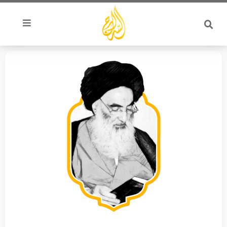
خطي
لى
لمحتوى