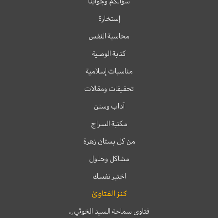
سؤالكم وجوابنا
إستخارة
محاسبة النفس
كتابة الوصية
مناسبات إسلامية
تحقيقات ومقالات
آداب وسنن
مكتبة السراج
من كل بستان زهرة
مشاكل وحلول
اختبر نفسك
كنز الفتاوىٰ
فتاوى سماحة السيد الخوئي
ره