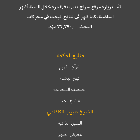
تمّت زيارة موقع سراج ٤,٨٠٠,٠٠٠ مرة خلال الستة أشهر
الماضية، كما ظهر في نتائج البحث في محركات
البحث٢٢,٢٩٠,٠٠٠ مرّة.
منابع الحكمة
القرآن الكريم
نهج البلاغة
الصحيفة السجادية
مفاتيح الجنان
الشيخ حبيب الكاظمي
السيرة الذاتية
معرض الصور