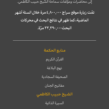
إلى محاضرات ومؤلّفات سماحة الشّيخ حبيب الكاظمي.
تمّت زيارة موقع سراج ٤,٨٠٠,٠٠٠ مرة خلال الستة أشهر
الماضية، كما ظهر في نتائج البحث في محركات
البحث٢٢,٢٩٠,٠٠٠ مرّة.
منابع الحكمة
القرآن الكريم
نهج البلاغة
الصحيفة السجادية
مفاتيح الجنان
الشيخ حبيب الكاظمي
السيرة الذاتية