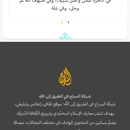
فِي الْآخِرَةِ أَعْمى‏ وَأَضَلُّ سَبيلاً)، وفي ضيوف الله عز
وجل، وفي علة
2
1
شبكة السراج في الطريق إلى الله
شبكة السراج في الطريق إلى الله؛ موقع ثقافي، إعلامي وتبليغي،
يهدف لنشر معارف الإسلام المحمّدي وترويج الثّقافة الدّينيّة،
يضمّ بساتين من المحتوى الهادف في مختلف المجالات، مضافا