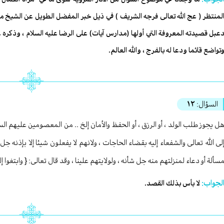
لمنتظر ( عج الله تعالى فرجه الشريف ) في ذيل خبر المفضل الطويل عن الشيخ محمد 
عبل قصيدته المعروفة التي أولها (مدارس آيات) على الرضا عليه السلام ، وذكره ع
تواضع قائما ودعا له بالفرج ، والله العالم.
السؤال:
١٢
ل يجوز طلب الولد ، أو الرزق ، أو الحفظ والأمان إلخ .. من المعصومين عليهم السل
لى الله تعالى والشفعاء إليه بقضاء الحاجات ، ولانهم لا يفعلون شيئا إلا بإذنه جل
سألة أو دعاء لمنزلتهم منه جل شأنه ، ولولايتهم علينا ، وقد قال تعالى: { وابتغوا إل
لجواب:
لا بأس بذلك القصد.