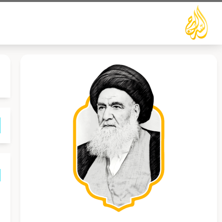
خطي
لى
لمحتوى
و
،