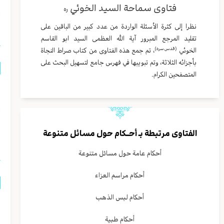
فتاوى سماحة السيد الخوئي
ره
ا
نظرا إلى كثرة الأسئلة الواردة من عدد كبير من الباقين على
تقليد المرجع المبرور آية الله العظمى السيد ابو القاسم
(قدس سره)
الخوئي
، تم جمع هذه الفتاوى من كتاب صراط النجاة
بأجزائه الثلاثة، وتم تبويبها في فهرس جامع لتسهيل البحث على
المتصفحين الكرام.
ه
ا
ا
الفتاوى مرتبطة بـ
أحــكام حول مسائل متنوعة
أحكام عامة حول مسائل متنوعة
أحكام مراسم العزاء
أحكام لبس الذهب
م
أحكام طبية