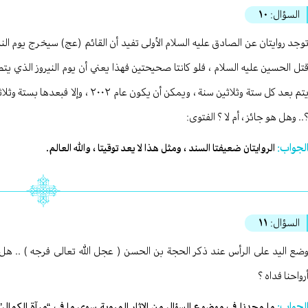
السؤال:
١٠
وجد روايتان عن الصادق عليه السلام الأولى تفيد أن القائم (عج) سيخرج يوم النير
تل الحسين عليه السلام ، فلو كانتا صحيحتين فهذا يعني أن يوم النيروز الذي ي
يتم بعد كل ستة وثلاثين سنة ، ويمكن أن 
.. وهل هو جائز ، أم لا ؟ الفتوى:
لجواب:
الروايتان ضعيفتا السند ، ومثل هذا لا يعد توقيتا ، والله العالم.
السؤال:
١١
ضع اليد على الرأس عند ذكر الحجة بن الحسن ( عجل الله تعالى فرجه ) .. هل هو
رواحنا فداه ؟
لجواب:
ما وجدنا في موضوع السؤال من الاثار المروية سوى ما في “مرآة الكمال” ل