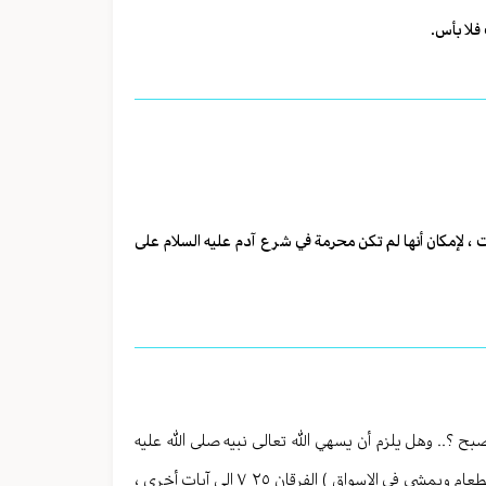
 فلا بأس.
ت ، لإمكان أنها لم تكن محرمة في شرع آدم عليه السلام على
بح ؟.. وهل يلزم أن يسهي الله تعالى نبيه صلى الله عليه
وآله وسلم ليعلم أنه ليس بإله ، والله تعالى يقول : ( وقالوا ما لهذا الرسول يأكل الطعام ويمشي في الاسواق ) الفرقان ٢٥ ٧ إلى آيات أخرى ،