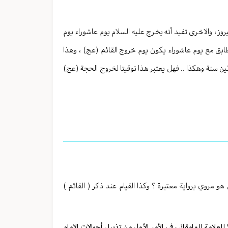
وز ، والاخرى تفيد أنه يخرج عليه السلام يوم عاشوراء يوم
تطابق مع يوم عاشوراء يكون يوم خروج القائم (عج) ، وهذا
يكون عام ٢٠٠٢ ، وإلا فبعدها بستة وثلاثين سنة وهكذا .. فهل يعتبر هذا توقيتا لخروج الحجة (عج)
 مروي برواية معتبرة ؟ وكذا القيام عند ذكر ( القائم )
لعلامة المامقاني في الأمر الأول من تذييل أحوالات الامام