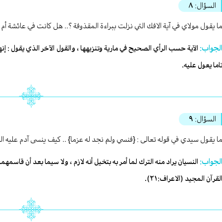
السؤال:
٨
ا يقول مولاي في آية الافك التي نزلت ببراءة المقذوفة ؟.. هل كانت في عائشة أم 
لجواب:
الآية حسب الرأي الصحيح في مارية وتنزيهها ، والقول الآخر الذي يقول : إنه
اما يعول عليه.
السؤال:
٩
ا يقول سيدي في قوله تعالى : {فنسي ولم نجد له عزما} .. كيف ينسى آدم عليه 
لجواب:
النسيان يراد منه الترك لما أمر به بتخيل أنه لازم ، ولا سيما بعد أن قاسم
لقرآن المجيد (الاعراف:٢١).