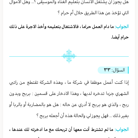
هل يجوز أن يشتغل الانسان بتعليم الغناء والموسيقى ؟.. وهل الاموال
التي تؤخذ عن هذا الطريق حلال أم حرام ؟
الجواب:
ما دام العمل حراما ، فالاشتغال بتعليمه وأخذ الاجرة على ذلك
حرام أيضا.
السؤال:
٣٣
إذا كنت أعمل موظفا في شركة ما ، وهذه الشركة تقتطع من راتبي
الشهري جزءا تدخره لديها ، وهذا الادخار على قسمين : بربح وبدون
ربح ، والذي هو بربح لا أدري عن حاله : هل هو بالمضاربة أو بالربا أو
بغير ذلك .. فهل يجوز لي والحالة هذه أن أجعله بربح ؟
الجواب:
ما لم تشترط أنت معها أن تربحك مع ما ادخرته لك عندها ،