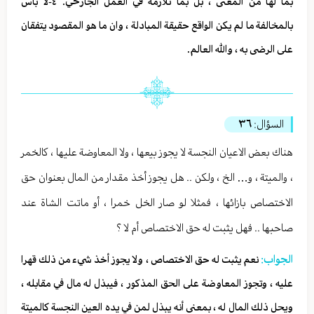
بما لها من المعنى ، بل بما تلازمه في العمل الجارحي. ٤-لا بأس
بالمخالفة ما لم يكن الواقع حقيقة المبادلة ، وان ما هو المقصود يتفقان
على الرضى به ، والله العالم.
السؤال:
٣٦
هناك بعض الاعيان النجسة لا يجوز بيعها ، ولا المعاوضة عليها ، كالخمر
، والميتة ، و… الخ ، ولكن .. هل يجوز أخذ مقدار من المال بعنوان حق
الاختصاص بازائها ، فمثلا لو صار الخل خمرا ، أو ماتت الشاة عند
صاحبها .. فهل يثبت له حق الاختصاص أم لا ؟
الجواب:
نعم يثبت له حق الاختصاص ، ولا يجوز أخذ شيء من ذلك قهرا
عليه ، وتجوز المعاوضة على الحق المذكور ، فيبذل له مال في مقابله ،
ويحل ذلك المال له ، بمعنى أنه يبذل لمن في يده العين النجسة كالميتة