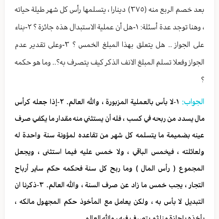
بعد خصم الربع منه (٣٧٥) دينارا ، يتسلمها رأس كل شهر طيلة حياته
، وهنا توجد عدة أسئلة: ١-هل أن عملية الاستبدال هذه جائزة ؟ ٢-بناء
على الجواز .. هل يتعلق بهذا المبلغ الخمس ؟ ٣-وعلى تقدير عدم
الجواز وفعلا تسلم المبلغ الانف الذكر كيف يتصرف به؟.. وما هو حكمه
؟
الجواب:
١-لا بأس بالعملية المزبورة ، والله العالم. ٢-إذا جعله كرأس
مال يسدد من ربحه في كسب ، فله أن يستثني منه مقدار ما يكفي صرف
عينه بضميمة ما يتسلمه كل شهر من تقاعده لمؤونة سنة واحدة له
ولعائلته ، فيخمس الباقي ، ولا خمس عليه فيما استثنى ، ويجعل
المجموع ( رأس المال ) وما ربح كل سنة فحكمه حكم ساير أرباح
التجار ، يجب خمس ما زاد عن صرف السنة ، والله العالم. ٣-ذكرنا ان
التبديل لا بأس به ، ولكن يعامل مع المأخوذ حكم المجهول مالكه ،
يأخذه باجازة منا ثم يتصرف فيه ، والله العالم.