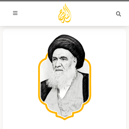
خطي
لى
لمحتوى