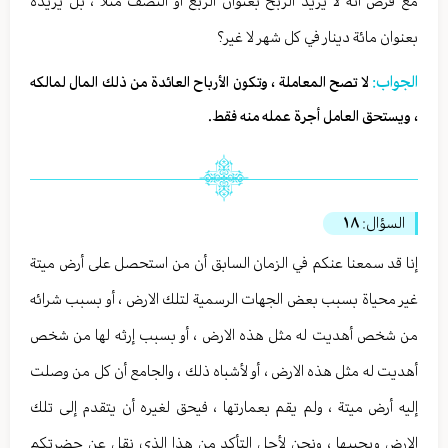
مع فرض أنه لا يريد الربح بعنوان الربع أو النصف مثلا ، بل يريده
بعنوان مائة دينار في كل شهر لا غير؟
الجواب:
لا تصح المعاملة ، وتكون الأرباح العائدة من ذلك المال لمالكه
، ويستحق العامل أجرة عمله منه فقط.
السؤال:
١٨
إنا قد سمعنا عنكم في الزمان السابق أن من استحصل على أرض ميتة
غير محياة بسبب بعض الجهات الرسمية لتلك الارض ، أو بسبب شرائه
من شخص أهديت له مثل هذه الارض ، أو بسبب إرثه لها من شخص
أهديت له مثل هذه الارض ، أو لأشباه ذلك ، والجامع أن كل من وصلت
إليه أرض ميتة ، ولم يقم بعمارتها ، فيحق لغيره أن يتقدم إلى تلك
الارض ويحييها ، ونحن لأجل التأكد من هذا الذي نقل عن حضرتكم