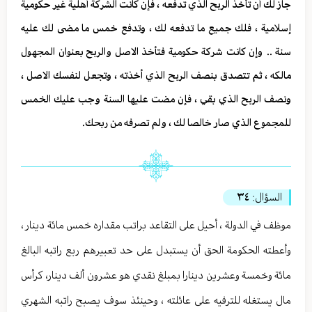
جاز لك أن تأخذ الربح الذي تدفعه ، فإن كانت الشركة أهلية غير حكومية
إسلامية ، فلك جميع ما تدفعه لك ، وتدفع خمس ما مضى لك عليه
سنة .. وإن كانت شركة حكومية فتأخذ الاصل والربح بعنوان المجهول
مالكه ، ثم تتصدق بنصف الربح الذي أخذته ، وتجعل لنفسك الاصل ،
ونصف الربح الذي بقي ، فإن مضت عليها السنة وجب عليك الخمس
للمجموع الذي صار خالصا لك ، ولم تصرفه من ربحك.
السؤال:
٣٤
موظف في الدولة ، أحيل على التقاعد براتب مقداره خمس مائة دينار ،
وأعطته الحكومة الحق أن يستبدل على حد تعبيرهم ربع راتبه البالغ
مائة وخمسة وعشرين دينارا بمبلغ نقدي هو عشرون ألف دينار، كرأس
مال يستغله للترفيه على عائلته ، وحينئذ سوف يصبح راتبه الشهري