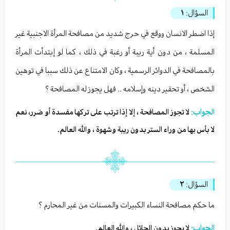
السؤال:
١
إذا اضطر الانسان ووقع في حرج شديد من مصافحة المرأة الاجنبية غير
المسلمة ، من دون أية ريبة أو رغبة في ذلك ، كما لو إبتدأت المرأة
بالمصافحة في الدوائر الرسمية ، وكان الامتناع عن ذلك سببا في توهين
الشخص ، أو تحقير دينه وإسلامه .. فهل يجوز له المصافحة ؟
الجواب:
لا تجوز المصافحة ، إلا إذا ترتب على تركها مفسدة أو ضرر، نعم
لا بأس بها من وراء الستر بدون ريبة وشهوة ، والله العالم.
السؤال:
٢
ما حكم مصافحة النساء الكبيرات والمسنات من غير المحارم ؟
الجواب:
لا يجوز بدون الحائل ، والله العالم.