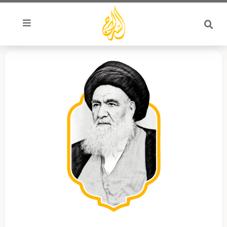
خطي
لى
لمحتوى