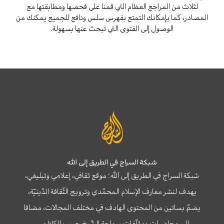
لثلاث من المراجع العظام التي قمنا على فحصها ومطابقتها مع
المصادر، كما بإمكانك التمتع بفهرس سلس ونافع للجميع يمكنك من
الوصول إلى الفتوى التي تبحث عنها بسهولة.
شبكة السراج في الطريق إلى الله
شبكة السراج في الطريق إلى الله؛ موقع ثقافي، إعلامي وتبليغي،
يهدف لنشر معارف الإسلام المحمّدي وترويج الثّقافة الدّينيّة،
يضمّ بساتين من المحتوى الهادف في مختلف المجالات، مضافا
إلى محاضرات ومؤلّفات سماحة الشّيخ حبيب الكاظمي.