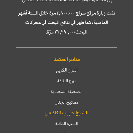
تمّت زيارة موقع سراج ٤,٨٠٠,٠٠٠ مرة خلال الستة أشهر
الماضية، كما ظهر في نتائج البحث في محركات
البحث٢٢,٢٩٠,٠٠٠ مرّة.
منابع الحكمة
القرآن الكريم
نهج البلاغة
الصحيفة السجادية
مفاتيح الجنان
الشيخ حبيب الكاظمي
السيرة الذاتية