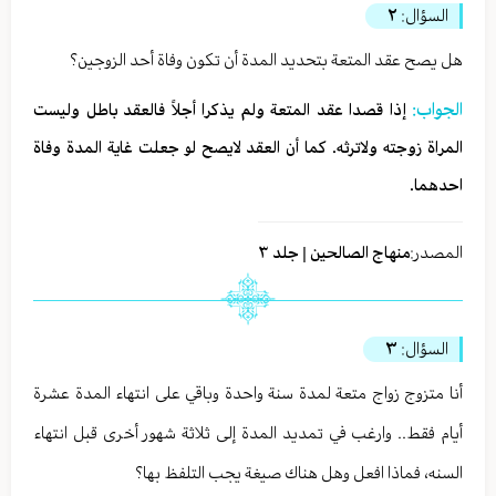
السؤال:
٢
هل يصح عقد المتعة بتحديد المدة أن تكون وفاة أحد الزوجين؟
الجواب:
إذا قصدا عقد المتعة ولم يذكرا أجلاً فالعقد باطل وليست
المراة زوجته ولاترثه. كما أن العقد لايصح لو جعلت غاية المدة وفاة
احدهما.
المصدر:
منهاج الصالحين | جلد ٣
السؤال:
٣
أنا متزوج زواج متعة لمدة سنة واحدة وباقي على انتهاء المدة عشرة
أيام فقط.. وارغب في تمديد المدة إلى ثلاثة شهور أخرى قبل انتهاء
السنه، فماذا افعل وهل هناك صيغة يجب التلفظ بها؟