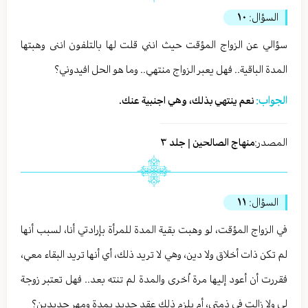
السؤال:
١٠
سؤالي عن الزواج المؤقت حيث انني قلت لها بالتلفون اننى وهبتها
المدة الباقية.. فهل يعبر الزواج منتهي.. وما هو الحل افيدوني؟
الجواب:
نعم ينتهي بذلك، وهي اجنبية عنك.
المصدر:
منهاج الصالحين | جلد ٣
السؤال:
١١
في الزواج المؤقت، لو وهبت بقية المدة للمرأة بإرادتي أنا، لسبب أنها
لم تكن ذات أخلاق ولا دين، وهي لا تريد ذلك، أي أنها تريد البقاء معي،
فقررت أن أعود إليها مرة اُخرى والمدة لم تنته بعد.. فهل تعتبر زوجة
لي ولا زالت في ذمتي، أم يلزم ذلك عقد جديد بمدة ومهر جديدين؟