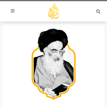
خطي
لى
لمحتوى