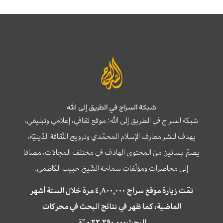
شبكة السراج في الطريق إلى الله
شبكة السراج في الطريق إلى الله؛ موقع ثقافي، إعلامي وتبليغي،
يهدف لنشر معارف الإسلام المحمّدي وترويج الثّقافة الدّينيّة،
يضمّ بساتين من المحتوى الهادف في مختلف المجالات، مضافا
إلى محاضرات ومؤلّفات سماحة الشّيخ حبيب الكاظمي.
تمّت زيارة موقع سراج ٤,٨٠٠,٠٠٠ مرة خلال الستة أشهر
الماضية، كما ظهر في نتائج البحث في محركات
البحث٢٢,٢٩٠,٠٠٠ مرّة.