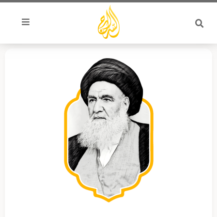
خطي
لى
لمحتوى