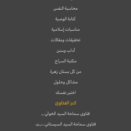
محاسبة النفس
كتابة الوصية
مناسبات إسلامية
تحقيقات ومقالات
آداب وسنن
مكتبة السراج
من كل بستان زهرة
مشاكل وحلول
اختبر نفسك
كنز الفتاوىٰ
فتاوى سماحة السيد الخوئي
ره
فتاوى سماحة السيد السيستاني
دام ظله