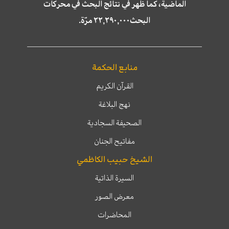
الماضية، كما ظهر في نتائج البحث في محركات
البحث٢٢,٢٩٠,٠٠٠ مرّة.
منابع الحكمة
القرآن الكريم
نهج البلاغة
الصحيفة السجادية
مفاتيح الجنان
الشيخ حبيب الكاظمي
السيرة الذاتية
معرض الصور
المحاضرات