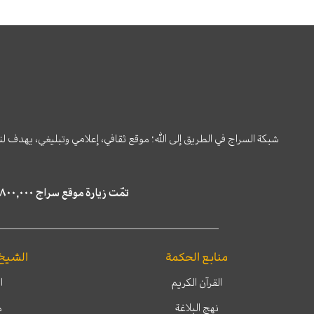
شبكة السراج في الطريق إلى الله؛ موقع ثقافي، إعلامي وتبليغي، يهدف ل
تمّت زيارة موقع سراج ٤,٨٠٠,٠٠٠ مرة خلال الستة أشهر الماضية، كما ظهر في نتائج البحث في محركات البحث٢٢,٢٩٠,٠٠٠ مرّة.
منابع الحكمة
الشيخ
القرآن الكريم
ا
نهج البلاغة
م