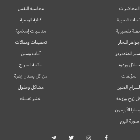
المحاضرات
محاسبة النفس
لمات قصيرة
كتابة الوصية
ضة تفسيرية
مناسبات إسلامية
جواهر البحار
تحقيقات ومقالات
ير المتدبرين
آداب وسنن
سائل وردود
مكتبة السراج
المؤلفات
من كل بستان زهرة
لسراج المنير
مشاكل وحلول
ل زوج وزوجة
اختبر نفسك
وصايا الأربعون
صورة اليوم
T
T
I
F
e
w
n
a
l
i
s
c