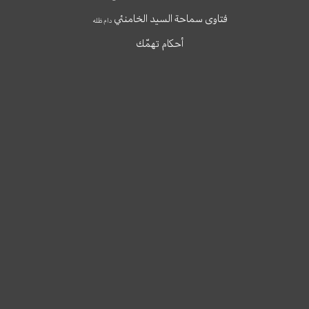
فتاوى سماحة السيد الخامنئي
دام ظله
أحكام تهمّك