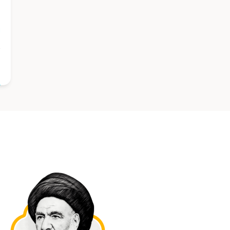
ب
ا
ا