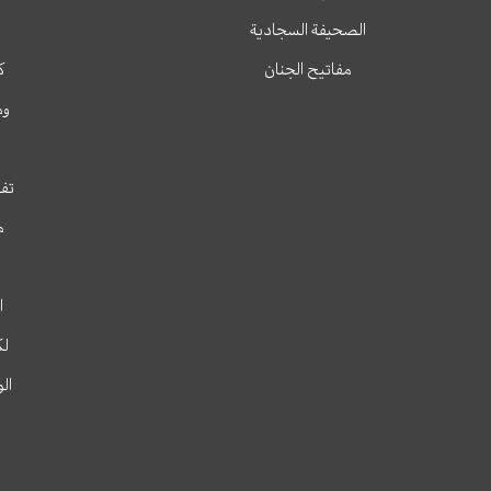
الصحيفة السجادية
مفاتيح الجنان
ك
وم
تفس
م
ا
لك
ال