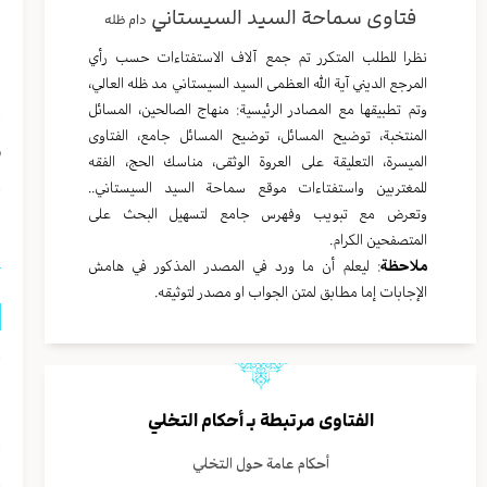
فتاوى سماحة السيد السيستاني
دام ظله
و
نظرا للطلب المتكرر تم جمع آلاف الاستفتاءات حسب رأي
ا
المرجع الديني آية الله العظمى السيد السيستاني مد ظله العالي،
وتم تطبيقها مع المصادر الرئيسية: منهاج الصالحين، المسائل
ا
المنتخبة، توضيح المسائل، توضيح المسائل جامع، الفتاوى
ف
الميسرة، التعليقة على العروة الوثقى، مناسك الحج، الفقه
للمغتربين واستفتاءات موقع سماحة السيد السيستاني..
وتعرض مع تبويب وفهرس جامع لتسهيل البحث على
ا
المتصفحين الكرام.
ملاحظة
: ليعلم أن ما ورد في المصدر المذكور في هامش
الإجابات إما مطابق لمتن الجواب او مصدر لتوثيقه.
ت
ا
الفتاوى مرتبطة بـ
أحكام التخلي
ا
أحكام عامة حول التخلي