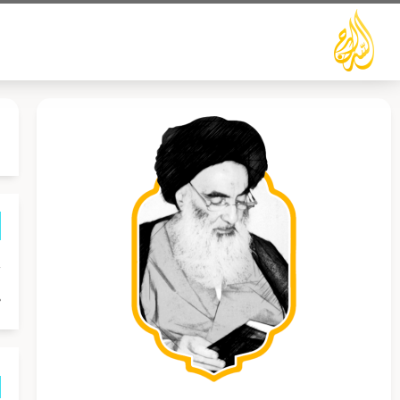
خطي
لى
لمحتوى
ح
ص